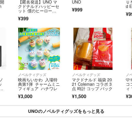
未開
【匿名発送】UNO マ
UNO
Ｕ
h
クドナルドハッピーセ
d E
¥999
他アプリ等にて同
ット 僕のヒーローア
¥9
カデミア 緑谷出久
り、他にて落札さ
¥399
わないで落札され
赦ください。
【評価について】
殆どの評価が良いで
嘘のコメントと購
引終了まで異常に
コメントも、あち
ノベルティグッズ
ノベルティグッズ
ノ
無理は申していませ
 ノ
映画ちいかわ 入場特
マクドナルド 福袋 20

た。
ッ
典第1弾 チャームミニ
21 Coleman コラボ 3
コ
何故、購入した私
ッ
フィギュア ハチワレ
点 時計 コップ バック
ィ
ず放置されたか疑
¥3,000
¥1,500
¥3
突然、半年近く経
メントすら抗議で
UNOのノベルティグッズをもっと見る
理不尽な評価を付
取引させていただ