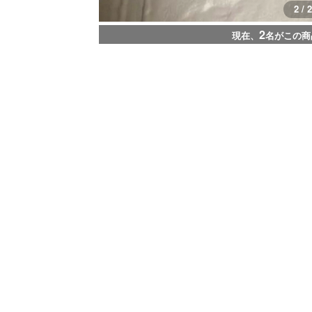
2 / 2
2
現在、
名がこの商