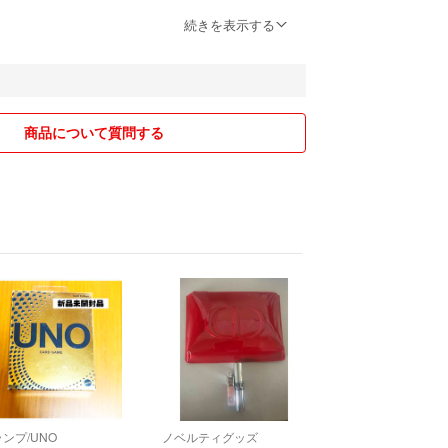
ないよう 大切に梱包させていただいております。一
続きを表示する
部の梱包材は購入して使用していますが、通販など
商品のリサイクルの梱包材も利用する場合がござい
る方は、申し訳ありませんが お取り引きできませ
商品について質問する
後まで お取り引きくださる方でお願いいたします。
のため例外なく返品返金できかねますので、ご理解
方は御遠慮下さい。
ルは、基本的に受け付けておりませんので、その点
すよう よろしくお願いいたします。
郵便事故等がおこり到着しない場合、発送方法によっ
償できませんので、その点ご理解の上、入札ください
くお願いします。
通郵便の場合、近くに地域で大きな ゆうゆう窓口の
ンプ/UNO
ノベルティグッズ
送しております。