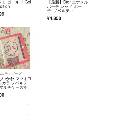
ＮＯ ゴールド Gol
【最新】Dior エナメル
dition
ポーチ レッド ポー
時出品している場合もございます。タイムラグによ
チ ノベルティ
99
れたオークションをこちらの出品取り消しが間に合
¥4,850
た場合、お断りさせていただく場合も あることご容
すが、おひとりだけhikaronさん
入到着から、評価を半年近く付けていただけずお取
時間を要した方でした。
らが細かく聞いてこられたのでコメントしたまでで
ベルティグッズ
ん。やり取りもhikaronさんに消去されていまし
ちいかわ マツキヨ
コカラ ノベルテ
の手元に着いて受け取り通知をしたのに評価を付け
 マルチケース🩷
問でした。
00
過して評価を悪いにされ、何故かブロックされてコ
きません。もう、二度と関わりたくない方でした。
けられて、ショックです。お互いに、気持ちよくお
けたらと思います。