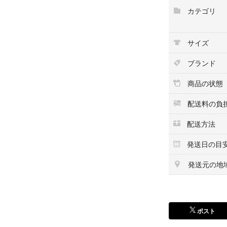
ご覧いただきあり
カテゴリ
即日24時間以内
サイズ
他アプリ等 オー
イムラグにより、
ブランド
合も 少ないとは
商品の状態
※購入をご検討の
だいた上で お買
配送料の負
配送方法
#僕のヒーローアカデミ
MILY #スパイフ
発送日の目
ロイド #ロイドフ
非売品 #コラボ #
発送元の地
#ノベルティ #コ
ポスト