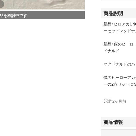
商品説明
品を検討中です
新品⭐︎ヒロアカU
ーセットマクドナ
新品⭐︎僕のヒーロ
ドナルド
マクドナルドのハ
僕のヒーローアカデ
ーの2点セットに
パッケージ紙袋1
約2ヶ月前
中身を出しており
SPY×FAMILY
商品情報