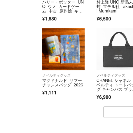
ハリー・ポッター UN
村上隆 UNO 新品
O ウノ カードゲー
封 マテル社 Takas
ム 中古 原作絵 キャ
i Murakami
ラクター ボード
¥1,680
¥6,500
ノベルティグッズ
ノベルティグッズ
マクドナルド サマー
CHANEL シャネル
チャンスバッグ 2026
ベルティ トートバ
グ キャンバス ブラ
¥1,111
ク
¥6,980