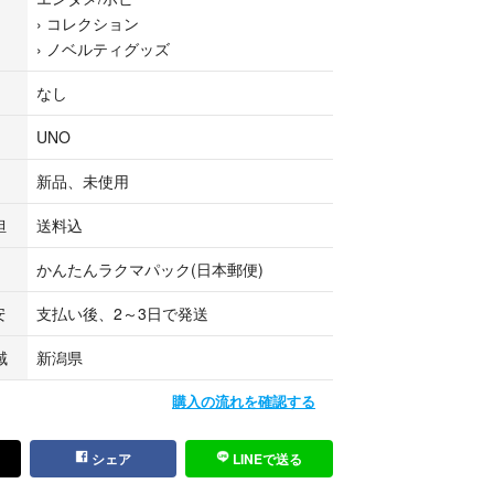
がとうございます
›
コレクション
›
ノベルティグッズ
に発送いたします
なし
クションにて同時出品している場合もございます。タ
他にて落札されたものは、お断りさせていただく場
UNO
思いますが、あり得ることご容赦ください
新品、未使用
方は、プロフィール欄をお読みになり、ご理解いた
い上げ下さいますよう よろしくお願いいたします
担
送料込
かんたんラクマパック(日本郵便)
ア #ヒロアカ #轟焦凍 #SPYFAMILY #SPY×FA
ァミリー #アーニャ #アーニャフォージャー #ボンド #
安
支払い後、2～3日で発送
ォージャー #マクドナルド #MAC #ハッピーセット #
UNO #カードゲーム #テーブルゲーム
域
新潟県
レクター #ボードゲーム #ボドゲ #超メルカリ市
購入の流れを確認する
シェア
LINEで送る