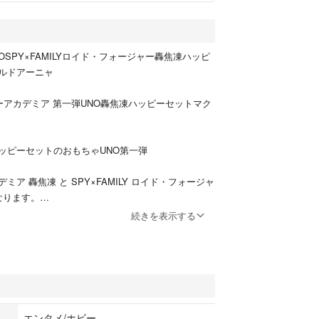
NOSPY×FAMILYロイド・フォージャー轟焦凍ハッピ
ルドアーニャ
ーアカデミア 第一弾UNO轟焦凍ハッピーセットマク
ッピーセットのおもちゃUNO第一弾
ミア 轟焦凍 と SPY×FAMILY ロイド・フォージャ
なります。
続きを表示する
枚のみお付けいたします。UNOのカードBOXからは
ません。
 ロイド・フォージャー
エンタメ/ホビー