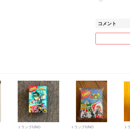
発送に際し、壊れ
般家庭ですので一
で受け取っていた
コメント
ます。
評価マイナスがあ
ん。気持ちよく最
すり替え詐欺防止
下さい。神経質な
購入後のキャンセ
ご理解いただきま
万一、発送時に 
て こちらでは補
ますよう よろし
定形外郵便など普
トランプ/UNO
トランプ/UNO
トラ
ある郵便局から発