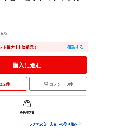
送料込
11
確認する
ント最大
倍還元！
購入に進む
 2件
コメント 0件
紛失補償有
ラクマ安心・安全への取り組み