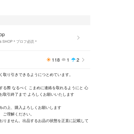
hop
ha's SHOP＊プロフ必読＊
118
1
2
く取り引きできるようにつとめています。
する際 なるべく こまめに連絡を取れるようにと 心
お取引終了まで よろしくお願いいたします
みの上、購入よろしくお願いします
 ご理解ください。
おりません。出品するお品の状態を正直に記載して