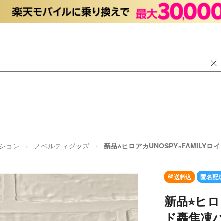
ション
ノベルティグッズ
新品⭐︎ヒロアカUNOSPY×FAMIL
送料込
匿名配
新品⭐︎ヒロ
ド轟焦凍