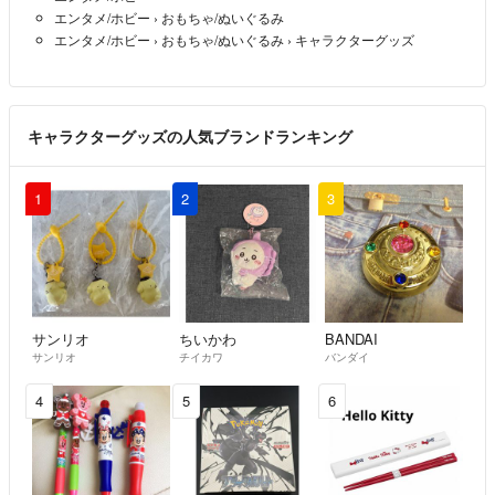
エンタメ/ホビー
›
おもちゃ/ぬいぐるみ
エンタメ/ホビー
›
おもちゃ/ぬいぐるみ
›
キャラクターグッズ
キャラクターグッズの人気ブランドランキング
1
2
3
サンリオ
ちいかわ
BANDAI
サンリオ
チイカワ
バンダイ
4
5
6