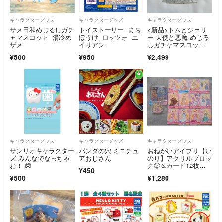
キャラクターグッズ
キャラクターグッズ
キャラクターグッズ
サメ日和めじるしガチ
トイストーリー まち
<新品>トムとジェリ
ャマスコット 湯冷め
ぼうけ ロッツォ エ
ー 天使と悪魔 めじる
ザメ
イリアン
しガチャマスコッ
ト 全4種セット
¥500
¥950
¥2,499
キャラクターグッズ
キャラクターグッズ
キャラクターグッズ
サンリオキャラクター
パンダの穴 ミニチュ
おねがいアイプリ【い
ズ みんなでなっちゃ
アおじさん
のり】アクリルブロッ
お！ 歯
ク②＆カード12枚セ
¥450
ット
¥500
¥1,280