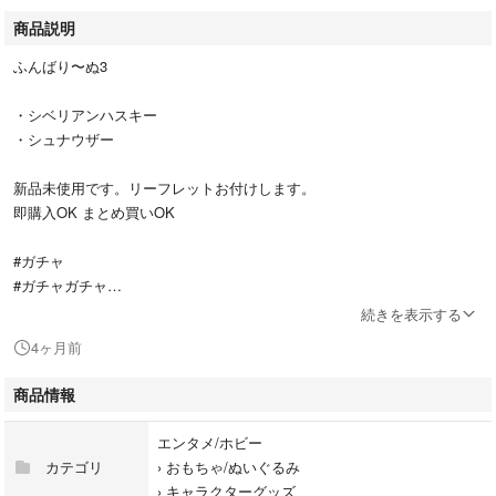
商品説明
ふんばり〜ぬ3
・シベリアンハスキー
・シュナウザー
新品未使用です。リーフレットお付けします。
即購入OK まとめ買いOK
#ガチャ
#ガチャガチャ
#柴犬
続きを表示する
#セミコンプ
4ヶ月前
#まとめ売り
#ペット
商品情報
#犬
#まてぼうけ
エンタメ/ホビー
#おすわりーぬ
カテゴリ
›
おもちゃ/ぬいぐるみ
›
キャラクターグッズ