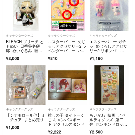
キャラクターグッズ
キャラクターグッズ
キャラクターグッズ
BLEACH ブリーチ と
エスターバニー めじ
エスターバニー ガチ
もぬい 日番谷冬獅
るしアクセサリー2 ラ
ャ めじるしアクセサ
郎 ぬいぐるみ 匿名
ベンダーバニー ハッ
リー2 リボンバニ
配送
ピーバニー
ー スウィーティーバ
¥8,000
¥810
¥1,160
ニー2個セット
キャラクターグッズ
キャラクターグッズ
キャラクターグッズ
【シナモロール他】ミ
推しの子 タイトーく
ちいかわ 映画 ノベ
ニチュア まとめ売り
じ キャンバスボー
ルティグッズ 第二
ド アクリルスタンド
弾 ボンボンドロップ
¥1,000
シール
¥2,222
¥2,500