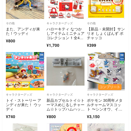
その他
キャラクターグッズ
その他
また、アンディが来
ハローキティ なつか
【新品・未開封】サン
た！ウッディ
しアイテムミニチュア
リオ しょくぱんず ポ
コレクション 1 全4
チャッコ
¥800
種 コンプ ガチャ
¥1,700
¥399
キャラクターグッズ
キャラクターグッズ
キャラクターグッズ
トイ・ストーリー ア
新品カプセルトイ☆ト
ポケモン 30周年メタ
ンディが来た！ ウッ
ーマスめじるしチャー
ルチャームマスコッ
ディ
ム☆トップハムハット
ト 〜シンオウ、イッ
卿水着
シュ、カロス〜 コン
¥740
¥800
¥3,150
プリート 全７種