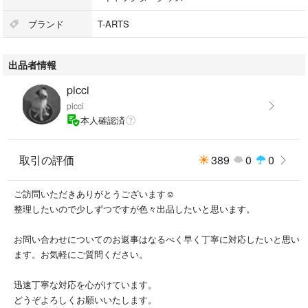
#シベリアンハスキー
#ミニチュアダックスフント
ブランド
T-ARTS
#コーギー
#シュナウザー
出品者情報
#ペキニーズ #シークレット
picci
picci
本人確認済
取引の評価
389
0
0
ご訪問いただきありがとうございます☺︎
整理したいので少しずつですが色々出品したいと思います。
お問い合わせについてのお返事はなるべく早く丁寧に対応したいと思い
ます。お気軽にご質問ください。
迅速丁寧な対応を心がけています。
どうぞよろしくお願いいたします。