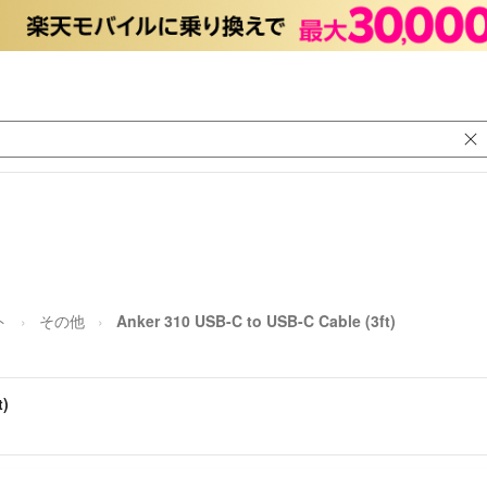
ト
その他
Anker 310 USB-C to USB-C Cable (3ft)
t)