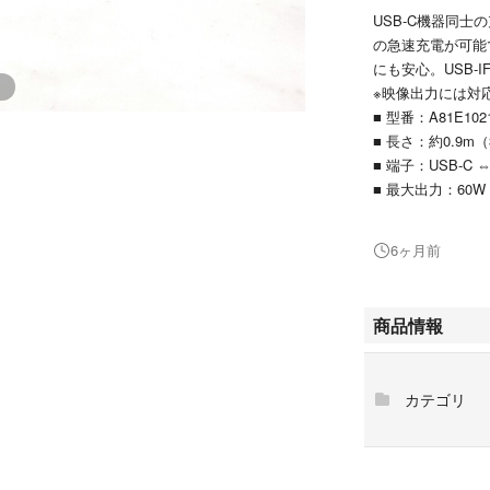
USB-C機器同士
の急速充電が可能で
にも安心。USB-I
※映像出力には対
■ 型番：A81E102
■ 長さ：約0.9m（
■ 端子：USB-C ⇔
■ 最大出力：60
■ 用途：充電／
6ヶ月前
写真および、説明
で、ご了承くださ
商品情報
なお、初期不良に
させていただきま
カテゴリ
すり替え防止の観
詳細に記録してお