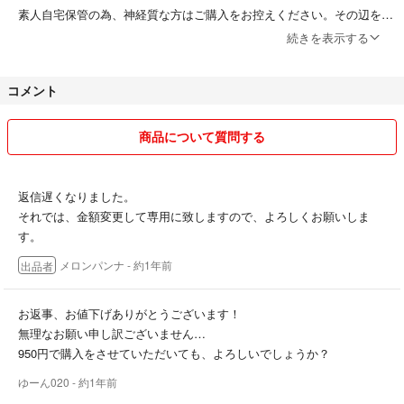
素人自宅保管の為、神経質な方はご購入をお控えください。その辺をご
理解頂ける方のみご購入お願い致します。
続きを表示する
購入後のキャンセル・クレームはご遠慮下さい。納得頂いてから購入お
コメント
願いします。
ご質問等お気軽に。お返事はなるべく早く対応する様に心掛けておりま
商品について質問する
すが、仕事のシフト上、夜になる場合がございます。ご了承下さい m(_
_)m
返信遅くなりました。
梱包は、リサイクル品を使用して発送する場合もございますので、御了
それでは、金額変更して専用に致しますので、よろしくお願いしま
承下さい。
す。
メロンパンナ
- 約1年前
出品者
なるべく早急の発送を心掛けておりますが、
入金のタイミング、仕事の関係で郵便局の営業時間に間に合わない場合
など発送が遅くなる場合がございます。
お返事、お値下げありがとうございます！
基本発送は、休みの日なりますが、休みは固定ではございませんので、
無理なお願い申し訳ございません…
発送にお時間頂く場合がございます。
950円で購入をさせていただいても、よろしいでしょうか？
お急ぎの場合は、ご購入時コメントでお知らせ下さい。
ゆーん020
- 約1年前