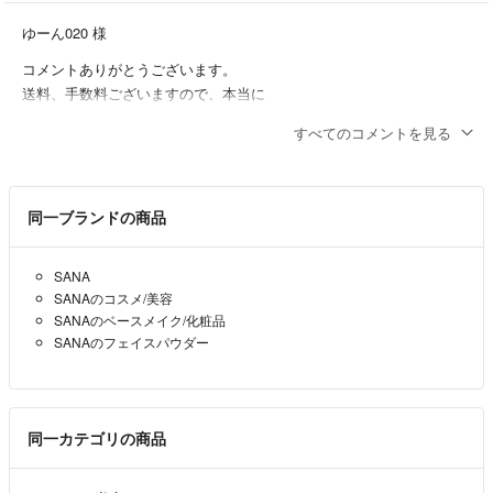
最近コメントでお値引き交渉して、こちらが金額変更専用にした後、購
入も連絡もない方がいらっしゃいます。本当に購入したい方のみ、お値
ゆーん020 様
引き交渉でお願いします。もし希望金額と違う、ご都合でキャンセルの
コメントありがとうございます。
場合は必ずご一報お願いします。
送料、手数料ございますので、本当に
気持ち程度ですが950円いかがてしょうか。
すべてのコメントを見る
メロンパンナ
- 約1年前
出品者
いきなりのコメント失礼いたします。
同一ブランドの商品
購入を検討しているのですが、若干のお値下げは可能でしょうか？
ご検討いただけると幸いです。
SANA
よろしくお願いいたします。
SANAのコスメ/美容
ゆーん020
- 約1年前
SANAのベースメイク/化粧品
SANAのフェイスパウダー
同一カテゴリの商品