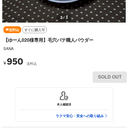
3 / 3
送料込
すぐに購入可
【ゆーん020様専用】毛穴パテ職人パウダー
SANA
950
¥
送料込
SOLD OUT
本人確認済
ラクマ安心・安全への取り組み