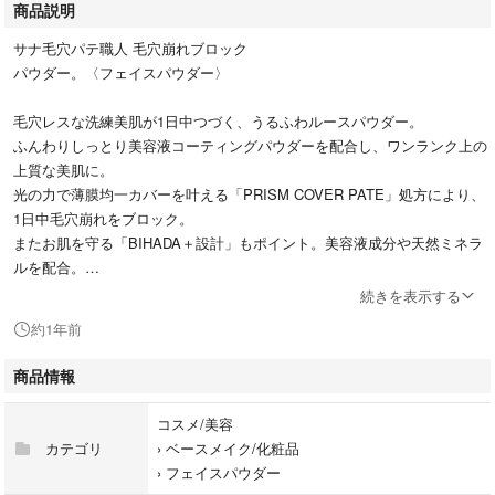
商品説明
サナ毛穴パテ職人 毛穴崩れブロック
パウダー。〈フェイスパウダー〉
毛穴レスな洗練美肌が1日中つづく、うるふわルースパウダー。
ふんわりしっとり美容液コーティングパウダーを配合し、ワンランク上の
上質な美肌に。
光の力で薄膜均一カバーを叶える「PRISM COVER PATE」処方により、
1日中毛穴崩れをブロック。
またお肌を守る「BIHADA＋設計」もポイント。美容液成分や天然ミネラ
ルを配合。
うるおいをチャージするだけでなく、つるんと肌に魅せつつ、乾燥からお
続きを表示する
肌を守ります。
約1年前
ブルーライトカット成分配合。
お肌を明るく見せる肌なじみのいいピンクベージュ。
商品情報
内容量：13g
コスメ/美容
定 価：1870円
カテゴリ
›
ベースメイク/化粧品
›
フェイスパウダー
購入したものの、使う機会がないので出品します。