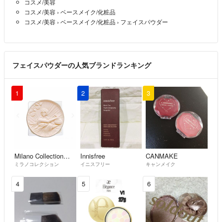
コスメ/美容
コスメ/美容
›
ベースメイク/化粧品
コスメ/美容
›
ベースメイク/化粧品
›
フェイスパウダー
フェイスパウダーの人気ブランドランキング
1
2
3
Milano Collection（kanebo）
Innisfree
CANMAKE
ミラノコレクション
イニスフリー
キャンメイク
4
5
6