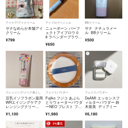
アイケア/アイクリーム
アイブロウペンシル
BBクリーム
サナなめらか本舗アイ
ニューボーン パーフ
サナ ナチュラメー
クリーム
ェクトアイブロウ 0
ル BBクリーム
8 ラベンダーブラウン
¥799
¥500
(0.4g)
¥650
クレンジング/メイク落とし
フェイスパウダー
フェイスパウダー
豆乳イソフラボン薬用
Fujiko フジコ あぶら
DeAMI エッセンスフ
WRエイジングケアク
とりウォーターパウダ
ィルターパウダー 鈴
レンジングクリー
ーNEO プレスト フェ
木亜美 ディアミー
ム ホワイト
イスパウダー パフ付
¥1,100
¥1,980
¥6,180
き
3%還元