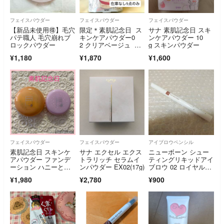
フェイスパウダー
フェイスパウダー
フェイスパウダー
【新品未使用🉐】毛穴
限定＊素肌記念日 ス
サナ 素肌記念日 スキ
パテ職人 毛穴崩れブ
キンケアパウダー0
ンケアパウダー 10
ロックパウダー
2 クリアベージュ ア
g スキンパウダー
イスピーチティー香り
¥1,180
¥1,870
¥1,600
フェイスパウダー
フェイスパウダー
アイブロウペンシル
素肌記念日 スキンケ
サナ エクセル エクス
ニューボーン シュー
アパウダー ファンデ
トラリッチ セラムイ
ティングリキッドアイ
ーション ハニーとフ
ンパウダー EX02(17g)
ブロウ 02 ロイヤルブ
ローラルの香り 2個セ
ラウン
¥1,980
¥2,780
¥900
ット