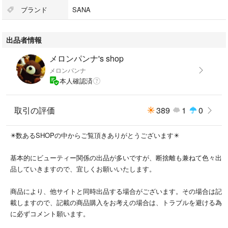
箱はありませんが、新品・未使用です。
ブランド
SANA
新品ですが、自宅保管の為神経質な方は、購入お控えください。
出品者情報
#毛穴パテ職人
メロンパンナ's shop
#サラ
メロンパンナ
#フェイスパウダー
本人確認済
#ルースパウダー
取引の評価
389
1
0
✴️数あるSHOPの中からご覧頂きありがとうございます✴️
基本的にビューティー関係の出品が多いですが、断捨離も兼ねて色々出
品していきますので、宜しくお願いいたします。
商品により、他サイトと同時出品する場合がございます。その場合は記
載しますので、記載の商品購入をお考えの場合は、トラブルを避ける為
に必ずコメント願います。