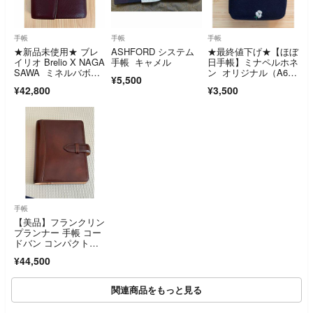
手帳
手帳
手帳
★新品未使用★ ブレ
ASHFORD システム
★最終値下げ★【ほぼ
イリオ Brelio X NAGA
手帳 キャメル
日手帳】ミナペルホネ
SAWA ミネルバボッ
ン オリジナル（A6）
¥5,500
クス カヌレ ミ
手帳カバー
¥42,800
¥3,500
ニ 6 フラップ 20mm
手帳
【美品】フランクリン
プランナー 手帳 コー
ドバン コンパクトサ
イズ コーヒーブラウ
¥44,500
ン
関連商品をもっと見る