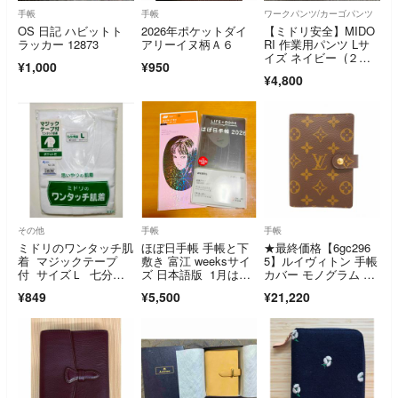
手帳
手帳
ワークパンツ/カーゴパンツ
OS 日記 ハビットト
2026年ポケットダイ
【ミドリ安全】MIDO
ラッカー 12873
アリーイヌ柄Ａ６
RI 作業用パンツ Lサ
イズ ネイビー (２枚
¥1,000
¥950
セット)
¥4,800
その他
手帳
手帳
ミドリのワンタッチ肌
ほぼ日手帳 手帳と下
★最終価格【6gc296
着 マジックテープ
敷き 富江 weeksサイ
5】ルイヴィトン 手帳
付 サイズＬ 七分袖
ズ 日本語版 1月はじ
カバー モノグラム ア
前開シャツ 未使用
まり
ジェンダPM R2000
¥849
¥5,500
¥21,220
5 ブラウン【中古】メ
ンズ レディース ユニ
セックス