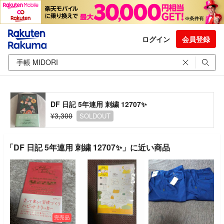
ログイン
会員登録
DF 日記 5年連用 刺繍 12707✨️
¥3,300
SOLDOUT
「DF 日記 5年連用 刺繍 12707✨️」に近い商品