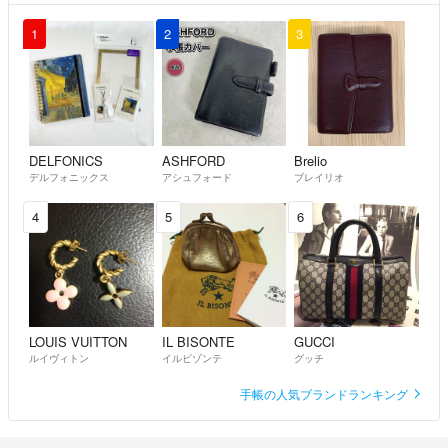
1
2
3
DELFONICS
ASHFORD
Brelio
デルフォニックス
アシュフォード
ブレイリオ
4
5
6
LOUIS VUITTON
IL BISONTE
GUCCI
ルイヴィトン
イルビゾンテ
グッチ
手帳の人気ブランドランキング