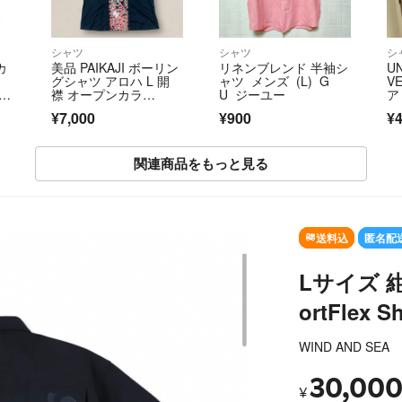
シャツ
シャツ
シ
カ
美品 PAIKAJI ボーリン
リネンブレンド 半袖シ
U
グシャツ アロハ L 開
ャツ メンズ (L) G
V
古】
襟 オープンカラ
U ジーユー
ア
ー 蝶 花 日本製 ブラッ
¥7,000
¥900
¥4
ク 黒 ロゴ刺繍 パイカ
ジ
関連商品をもっと見る
SOLD OU
送料込
匿名配
Lサイズ 紺 
ortFlex Sh
WIND AND SEA
30,00
¥