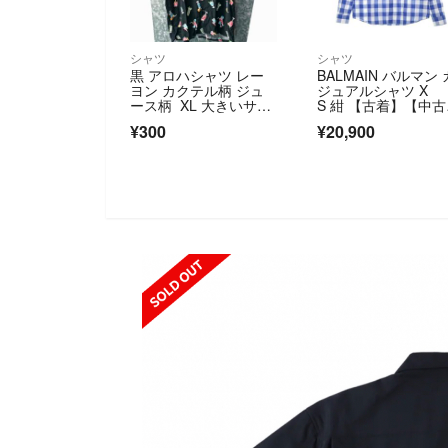
シャツ
シャツ
黒 アロハシャツ レー
BALMAIN バルマン 
ヨン カクテル柄 ジュ
ジュアルシャツ X
ース柄 XL 大きいサイ
S 紺 【古着】【中
ズ シャツ
【送料無料】
¥300
¥20,900
SOLD OUT