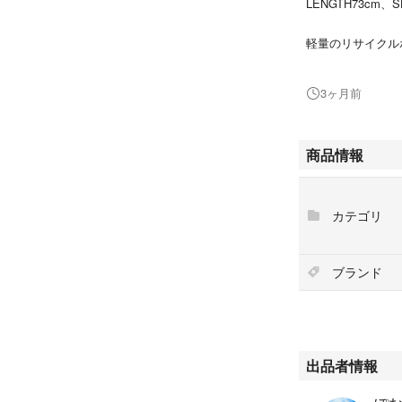
LENGTH73cm、S
軽量のリサイクル
トレッチ素材を採
フロントにワンポ
3ヶ月前
背面右にマットプ
ィカル配置。
Material：POLY
商品情報
宜しくお願い致し
カテゴリ
柄無地
カラーデザインレ
ブランド
サイズL
柄···無地
カラーデザイン··
出品者情報
サイズ···L