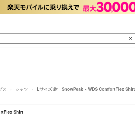
プス
シャツ
Lサイズ 紺 SnowPeak × WDS ComfortFlex Shirt
Flex Shirt