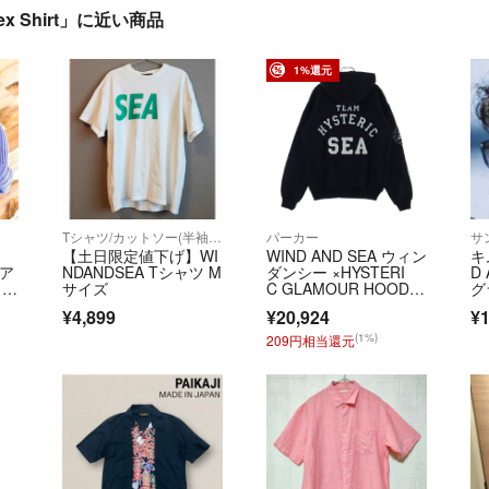
lex Shirt」に近い商品
1%還元
Tシャツ/カットソー(半袖/袖なし)
パーカー
サ
【土日限定値下げ】WI
WIND AND SEA ウィン
キ
 ア
NDANDSEA Tシャツ M
ダンシー ×HYSTERI
D 
ット
サイズ
C GLAMOUR HOODI
グ
E WDS-HYS-3-06 ヒス
¥4,899
¥20,924
¥1
テリックグラマー ロゴ
刺繍 フーディ プルオ
(1%)
209円相当還元
ーバーパーカー ブラッ
ク