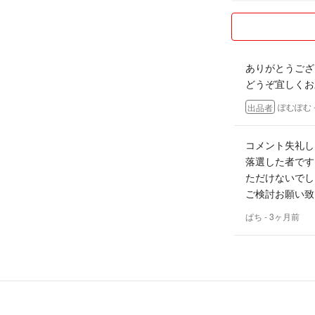
ありがとうござ
どうぞ宜しくお
ぽむぽむ
出品者
コメント失礼し
落選した者です
ただけないでし
ご検討お願い致
ぱち
- 3ヶ月前