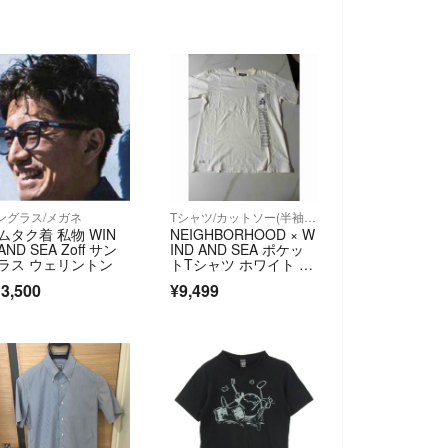
ングラス/メガネ
Tシャツ/カットソー(半袖/袖なし)
ムタク着 私物 WIN
NEIGHBORHOOD × W
AND SEA Zoff サン
IND AND SEA ポケッ
ラス ウェリントン
トTシャツ ホワイト L
サイズ ネイバーフッ
3,500
¥9,499
ド ウィンダンシー 白