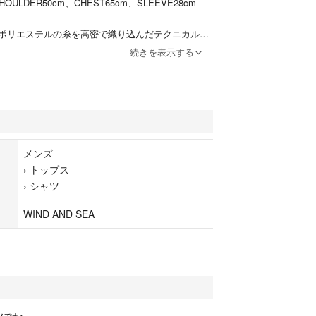
HOULDER50cm、CHEST65cm、SLEEVE28cm
ポリエステルの糸を高密で織り込んだテクニカルス
用。
続きを表示する
イントのコラボロゴ。
リントのコラボレーションロゴを生地同色でバーテ
ESTER100%
ます
メンズ
›
トップス
›
シャツ
ギュラーカラー
WIND AND SEA
·レギュラーカラー