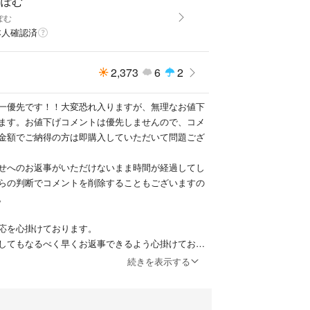
むぽむ
ぽむ
本人確認済
2,373
6
2
一優先です！！大変恐れ入りますが、無理なお値下
ます。お値下げコメントは優先しませんので、コメ
金額でご納得の方は即購入していただいて問題ござ
せへのお返事がいただけないまま時間が経過してし
らの判断でコメントを削除することもございますの
。
応を心掛けております。
してもなるべく早くお返事できるよう心掛けており
続きを表示する
い致します。