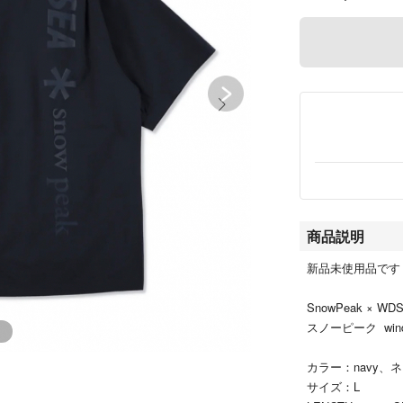
商品説明
新品未使用品です
SnowPeak × WDS C
スノーピーク wind
カラー：navy、
サイズ：L