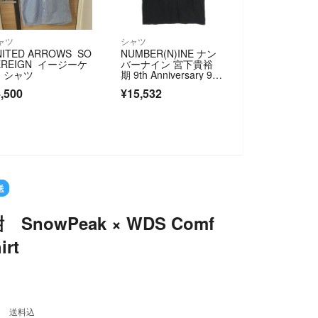
ャツ
シャツ
NITED ARROWS SO
NUMBER(N)INE ナン
EREIGN イージーケ
バーナイン 宮下貴裕
 シャツ
期 9th Anniversary 9周
年 スマイルプリント T
,500
¥15,532
シャツ 半袖カットソ
ー ブラック系 3【中
古】
T
送
SnowPeak × WDS Comf
irt
0
送料込