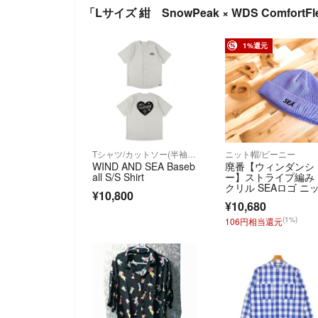
「Lサイズ 紺 SnowPeak × WDS ComfortF
1%還元
Tシャツ/カットソー(半袖/袖なし)
ニット帽/ビーニー
WIND AND SEA Baseb
廃番【ウィンダンシ
all S/S Shirt
ー】ストライプ編み
クリル SEAロゴ ニ
¥10,800
帽紫パープル
¥10,680
(1%)
106円相当還元