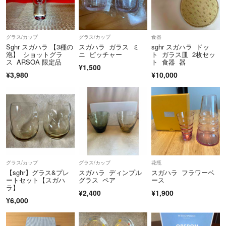
グラス/カップ
グラス/カップ
食器
Sghr スガハラ 【3種の
スガハラ ガラス ミ
sghr スガハラ ドッ
泡】 ショットグラ
ニ ピッチャー
ト ガラス皿 2枚セッ
ス ARSOA 限定品
ト 食器 器
¥1,500
¥3,980
¥10,000
グラス/カップ
グラス/カップ
花瓶
【sghr】グラス&プレ
スガハラ ディンプル
スガハラ フラワーベ
ートセット【スガハ
グラス ペア
ース
ラ】
¥2,400
¥1,900
¥6,000