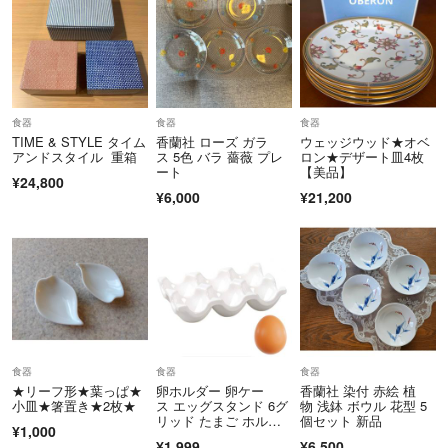
食器
食器
食器
TIME & STYLE タイム
香蘭社 ローズ ガラ
ウェッジウッド★オベ
アンドスタイル 重箱
ス 5色 バラ 薔薇 プレ
ロン★デザート皿4枚
ート
【美品】
¥24,800
¥6,000
¥21,200
食器
食器
食器
★リーフ形★葉っぱ★
卵ホルダー 卵ケー
香蘭社 染付 赤絵 植
小皿★箸置き★2枚★
ス エッグスタンド 6グ
物 浅鉢 ボウル 花型 5
リッド たまご ホルダ
個セット 新品
¥1,000
ー 玉子ケース
¥1,999
¥6,500