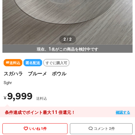
1 / 2
1
現在、
名がこの商品を検討中です
送料込
匿名配送
すぐに購入可
スガハラ ブルーメ ボウル
Sghr
9,999
¥
送料込
11
条件達成でポイント最大
倍還元！
確認する
いいね 1件
コメント 2件