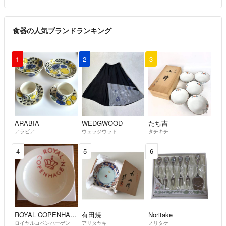
食器の人気ブランドランキング
1
2
3
ARABIA
WEDGWOOD
たち吉
アラビア
ウェッジウッド
タチキチ
4
5
6
ROYAL COPENHAGEN
有田焼
Noritake
ロイヤルコペンハーゲン
アリタヤキ
ノリタケ