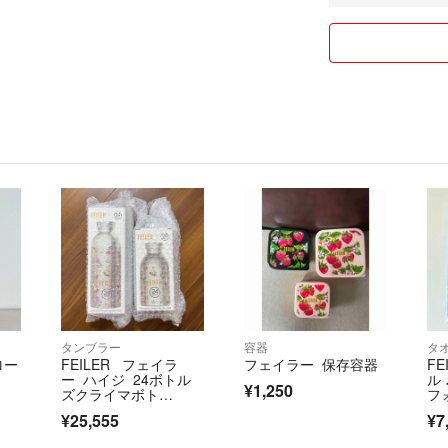
タンブラー
容器
タ
ロー
FEILER フェイラ
フェイラー 保存容器
F
ー ハイジ 24ボトル
ル
¥1,250
ズクライマボト
フ
ル S M ステンレスボ
♩
¥25,555
¥7
トル