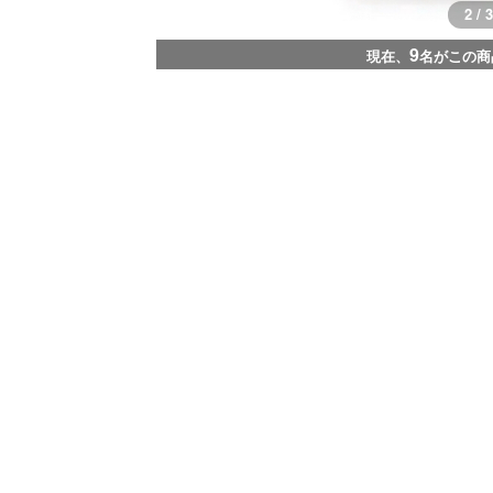
2 / 3
9
現在、
名がこの商