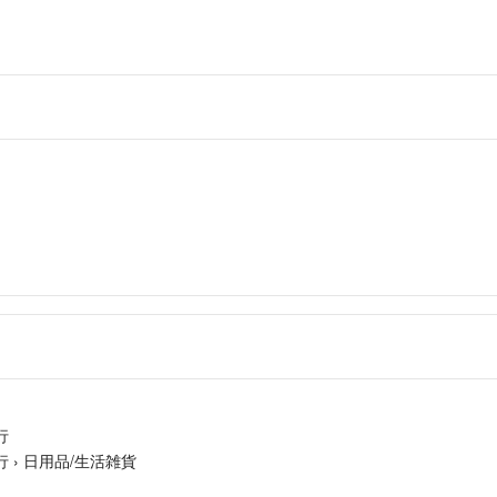
行
行
›
日用品/生活雑貨