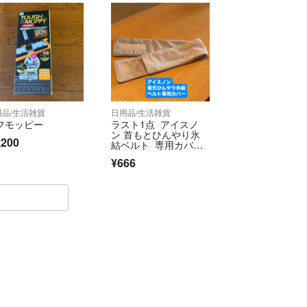
用品/生活雑貨
日用品/生活雑貨
フモッピー
ラスト1点 アイスノ
ン 首もとひんやり氷
,200
結ベルト 専用カバ
ー グレー
¥666