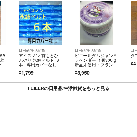
日用品/生活雑貨
日用品/生活雑貨
日
KA
アイスノン 首もとひ
ピエールダルジャン＊
タ
り線
んやり 氷結ベルト 6
ラベンダー 1個300ｇ
¥4
ブラ
本 専用カバーなし
新品未使用＊フランス
キャ
産オールインワン
¥1,799
¥3,950
FEILERの日用品/生活雑貨をもっと見る