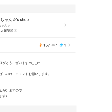
ちゃん☺︎'s shop
ちゃん☺︎
本人確認済
157
1
1
がとうございますm(_ _)m
ばいいね、コメントお願いします。
心がけますので
す⭐︎