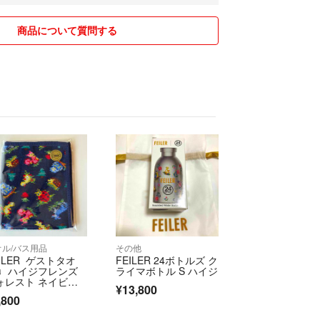
商品について質問する
オル/バス用品
その他
EILER ゲストタオ
FEILER 24ボトルズ ク
 ♩ハイジフレンズ
ライマボトル S ハイジ
ォレスト ネイビー
¥13,800
,800