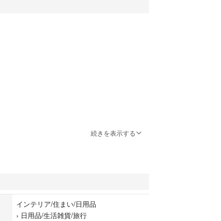
続きを表示する
神経質な方はご遠慮くださいm(_ _)m
インテリア/住まい/日用品
›
日用品/生活雑貨/旅行