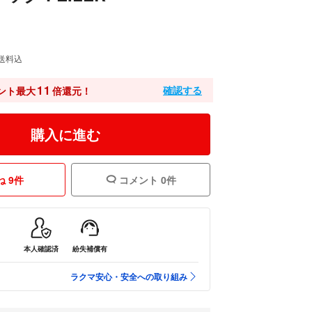
送料込
11
確認する
ント最大
倍還元！
購入に進む
 9件
コメント 0件
本人確認済
紛失補償有
ラクマ安心・安全への取り組み