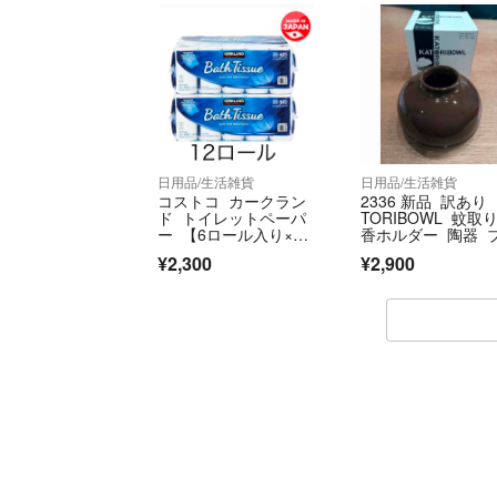
日用品/生活雑貨
日用品/生活雑貨
コストコ カークラン
2336 新品 訳あり 
ド トイレットペーパ
TORIBOWL 蚊取
ー 【6ロール入り×2
香ホルダー 陶器 
袋set】
ウン アウトドア 
¥2,300
¥2,900
ンプ