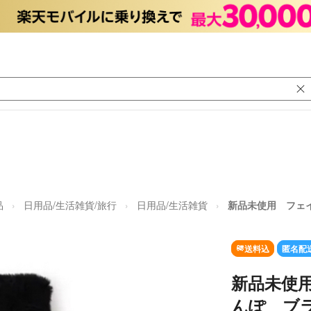
品
日用品/生活雑貨/旅行
日用品/生活雑貨
新品未使用 フェイラ
送料込
匿名配
新品未使用
んぽ ブラッ