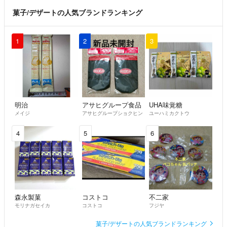
菓子/デザートの人気ブランドランキング
1
2
3
明治
アサヒグループ食品
UHA味覚糖
メイジ
アサヒグループショクヒン
ユーハミカクトウ
4
5
6
森永製菓
コストコ
不二家
モリナガセイカ
コストコ
フジヤ
菓子/デザートの人気ブランドランキング