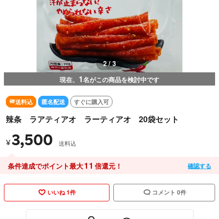
2 / 3
1
現在、
名がこの商品を検討中です
送料込
匿名配送
すぐに購入可
辣条 ラアティアオ ラーティアオ 20袋セット
3,500
¥
送料込
11
条件達成でポイント最大
倍還元！
確認する
いいね 1件
コメント 0件