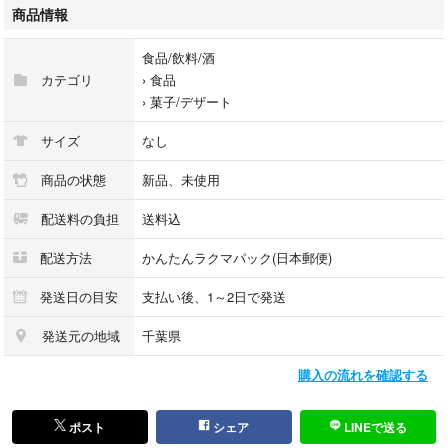
网红辣棒
商品情報
辣条
ラーティアオ
食品/飲料/酒
中国の駄菓子
カテゴリ
›
食品
SNSで話題
›
菓子/デザート
辛旨
激辛
サイズ
なし
やみつき
うますぎ
商品の状態
新品、未使用
ガチ中華
配送料の負担
送料込
菓子
配送方法
かんたんラクマパック(日本郵便)
発送日の目安
支払い後、1～2日で発送
発送元の地域
千葉県
購入の流れを確認する
ポスト
シェア
LINEで送る