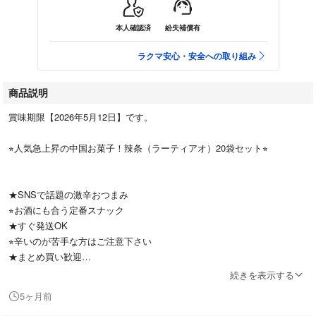
本人確認済
紛失補償有
ラクマ安心・安全への取り組み
商品説明
賞味期限【2026年5月12日】です。
⭐︎人気急上昇の中国お菓子！辣条（ラーティアオ）20袋セット⭐︎
★SNSで話題の激辛おつまみ
⭐︎お酒にも合う定番スナック
★すぐ発送OK
⭐︎辛いのが苦手な方はご注意下さい
★まとめ買い歓迎
続きを表示する
5ヶ月前