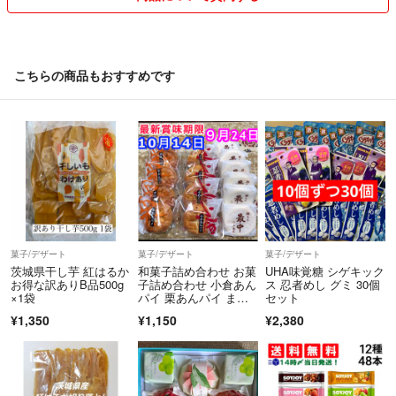
こちらの商品もおすすめです
菓子/デザート
菓子/デザート
菓子/デザート
茨城県干し芋 紅はるか
和菓子詰め合わせ お菓
UHA味覚糖 シゲキック
お得な訳ありB品500g
子詰め合わせ 小倉あん
ス 忍者めし グミ 30個
×1袋
パイ 栗あんパイ まん
セット
じゅう 最中
¥1,350
¥1,150
¥2,380