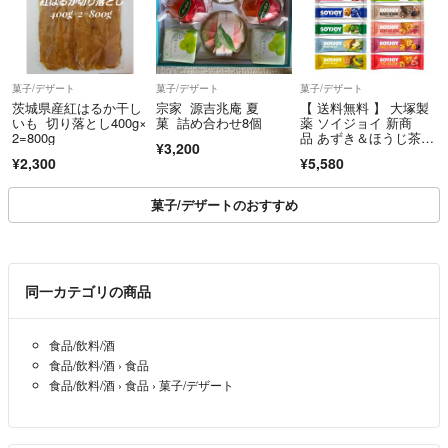
菓子/デザート
菓子/デザート
菓子/デザート
茨城県産紅はるか干し
宗家 源吉兆庵 夏
【 送料無料 】 大塚製
いも 切り落とし400g×
菓 詰め合わせ8個
薬 ソイジョイ 新商
2=800g
品 あずき＆ほうじ茶入
¥3,200
り 12種 各4本 計48
¥2,300
¥5,580
本 詰め合わせ アソー
ト セット まとめ買い
菓子/デザートのおすすめ
同一カテゴリの商品
食品/飲料/酒
食品/飲料/酒
›
食品
食品/飲料/酒
›
食品
›
菓子/デザート