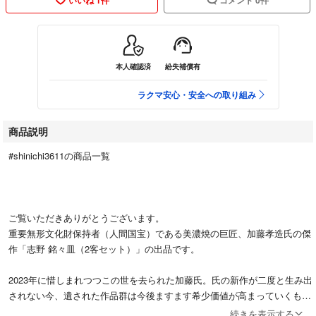
本人確認済
紛失補償有
ラクマ安心・安全への取り組み
商品説明
#shinichi3611の商品一覧
ご覧いただきありがとうございます。
重要無形文化財保持者（人間国宝）である美濃焼の巨匠、加藤孝造氏の傑
作「志野 銘々皿（2客セット）」の出品です。
2023年に惜しまれつつこの世を去られた加藤氏。氏の新作が二度と生み出
されない今、遺された作品群は今後ますます希少価値が高まっていくもの
と思われます。本作は共箱・栞が揃った素晴らしい歴史的遺産です。
続きを表示する