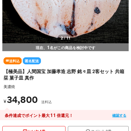
3 / 11
1
現在、
名がこの商品を検討中です
送料込
匿名配送
【極美品】人間国宝 加藤孝造 志野 銘々皿 2客セット 共箱
栞 菓子皿 真作
美濃焼
34,800
¥
送料込
11
条件達成でポイント最大
倍還元！
確認する
いいね 1件
コメント 0件