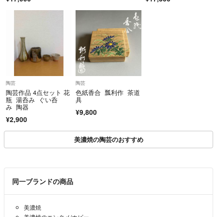
陶芸
陶芸
陶芸作品 4点セット 花
色紙香合 瓢利作 茶道
瓶 湯呑み ぐい呑
具
み 陶器
¥9,800
¥2,900
美濃焼の陶芸のおすすめ
同一ブランドの商品
美濃焼
美濃焼のエンタメ/ホビー