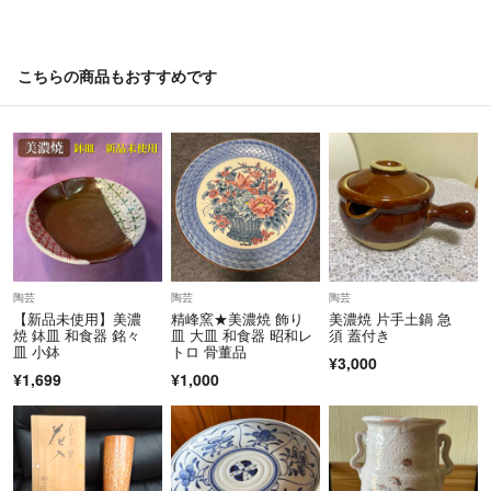
こちらの商品もおすすめです
陶芸
陶芸
陶芸
【新品未使用】美濃
精峰窯★美濃焼 飾り
美濃焼 片手土鍋 急
焼 鉢皿 和食器 銘々
皿 大皿 和食器 昭和レ
須 蓋付き
皿 小鉢
トロ 骨董品
¥3,000
¥1,699
¥1,000