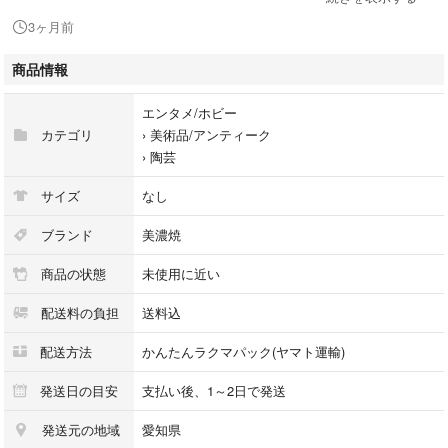
3ヶ月前
【サイズ】
直径：約15.1cm × 高さ：約2.0cm
商品情報
※取り皿や菓子皿として最も使いやすいサイズ感です。
エンタメ/ホビー
【作品の魅力】
カテゴリ
›
美術品/アンティーク
柔らかな長石釉が美しい「柚肌」を生み出し、伸びやかに描かれた鉄絵と
›
陶芸
のコントラストが見事です。2客それぞれで異なる景色をお楽しみいただ
けます。
サイズ
なし
飾るコレクションとしてはもちろん、大切なお客様をもてなす茶席の菓子
皿や、食卓を格上げする最高級の和食器として実用的にご愛用いただきた
ブランド
美濃焼
い逸品です。
商品の状態
未使用に近い
【コンディション】
配送料の負担
送料込
ヒビ・カケ等のない「極美品」です。裏面には氏の「こ」の掻き銘が力強
く刻まれています。
配送方法
かんたんラクマパック(ヤマト運輸)
【付属品】
発送日の目安
支払い後、1～2日で発送
・共箱（直筆署名・印譜入）
発送元の地域
愛知県
・黄布 ×2