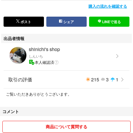
・栞
購入の流れを確認する
※揃いの完品です。
補償付きのメルカリ便にて迅速に発送します。
ポスト
シェア
LINEで送る
人間国宝による極上の和食器を、この機会にぜひご検討ください。
出品者情報
No.2988
shinichi's shop
#加藤孝造 #KozoKato #人間国宝 #LivingNationalTreasure #志野 #志野焼 #
しんいち
Shino #ShinoYaki #美濃焼 #MinoYaki #銘々皿 #小皿 #菓子皿 #和食器 #洋
本人確認済
食器 #ブランド食器 #うつわ #テーブルウェア #Tableware #懐石 #茶道
具 #TeaCeremony #現代アート #オブジェ #ArtObject #コレクション #イ
取引の評価
215
3
1
ンテリア #共箱 #真作保証 #美術品 #骨董品 #アンティーク #JapaneseAr
t #Ceramics #Pottery #伝統工芸 #陶芸 #作家物
ご覧いただきありがとうございます。
コメント
商品について質問する