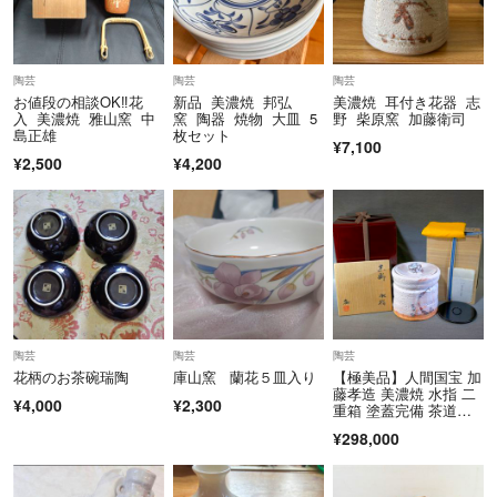
陶芸
陶芸
陶芸
お値段の相談OK‼️花
新品 美濃焼 邦弘
美濃焼 耳付き花器 志
入 美濃焼 雅山窯 中
窯 陶器 焼物 大皿 5
野 柴原窯 加藤衛司
島正雄
枚セット
¥7,100
¥2,500
¥4,200
陶芸
陶芸
陶芸
花柄のお茶碗瑞陶
庫山窯 蘭花５皿入り
【極美品】人間国宝 加
藤孝造 美濃焼 水指 二
¥4,000
¥2,300
重箱 塗蓋完備 茶道
具 オブジェ
¥298,000