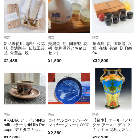
陶芸
陶芸
陶芸
新品未使用 志野 和花
美濃焼 翔 陶器製 花
茶道具 棗 御茶器 八
瓶 美濃陶芸 伝統工芸
柄 徳利酒器とお猪口
種 在銘 共箱 D R99
品 骨董品 焼
セット
94
物 白 木箱 取手
¥2,488
¥1,500
¥32,800
陶芸
陶芸
陶芸
ARABIA アラビア◆Ko
ロイヤルコペンハーゲ
【希少】オールドノリ
ralli コラーリ◆Ulla Pro
ンイヤープレート2007
タケ アール・デコ ２
cope デミタスカップ
４．７㎝ 花瓶 ポピー
¥2,380
＆ソーサー②
図 羊ハンドル
¥17,000
¥17,300