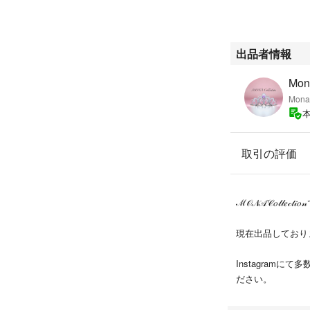
しいネックレスで
其々の宝石達が仲
出品者情報
バタフライはグリ
Mona
ン２種使い。
Mona
単調なグリーンを
蝶の羽のようにあ
下には美しいアク
取引の評価
ユラユラゆれるデ
色目もよくてテリ
ℳ𝒪𝒩𝒜𝒞𝑜𝓁𝓁𝑒𝒸𝓉
このくらいの価格
いないのですがこ
現在出品しておりませ
感じます。
Instagram
自ら輝こうとして
ださい。
女性らしい繊細さ