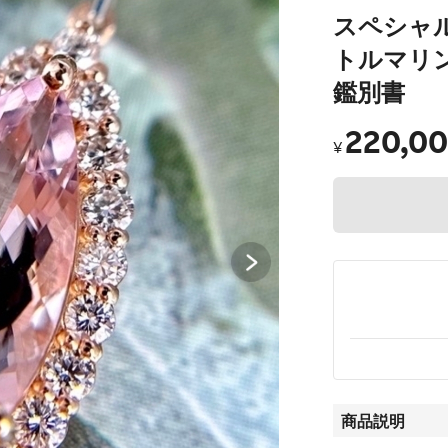
スペシャ
トルマリ
鑑別書
220,0
¥
商品説明