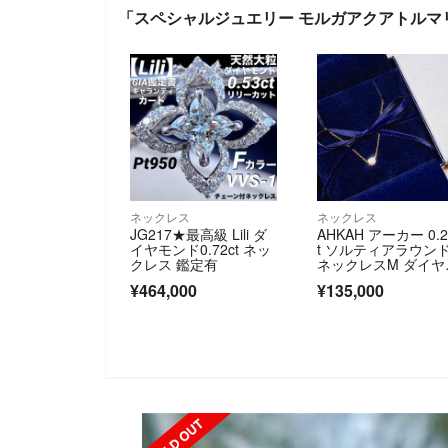
「スペシャルジュエリー モルガアクアトルマ
ネックレス
ネックレス
JG217★最高級 Lili ダ
AHKAH アーカー 0.2
イヤモンド0.72ct ネッ
t ソルティアラウン
クレス 鑑定有
ネックレスM ダイヤ
ンド 18金 K18 ゴ
¥464,000
¥135,000
ド
SOLD OUT