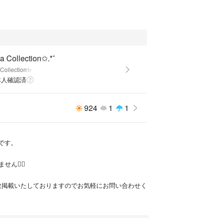
す。
良く共鳴し合ってます。
ーングロッシュラーガーネットとグリーントルマリ
 Collection✩.*˚
Collection✨
一面ではなくてグリーンの濃さに変化があってより
本人確認済
しらっています。
アマリンペアシェイプ。
924
1
1
ザインでダイヤモンドの先にはモルガナイト✨
テリなんです。
𝑜𝓃です。
帯ジュエリーになると素材が上質であることは間違
のネックレスのモルガナイトは、ひとテリ上だなと
ん🙇‍♀️
にて多数掲載いたしておりますのでお気軽にお問い合わせく
いるのがわかる内側からのテリが素晴らしいです。
大胆さ両面あるネックレスはそう沢山なくて物凄く