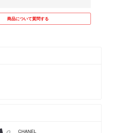
に仕上がっています。
ら様々なシーンで合わせやすくファッションのワン
商品について質問する
もなります。
クワクするデザインと輝きで楽しい気持ちに駆り立
みのよいピンクゴールド。
れぞれ3種の地金を使っています。
うのは作りに手間暇かかってしまうので職人さんは
い…ことでもあるのですがそこまでしっかり作って
K18PG
はpt900
YG
の輝きやデザインをたっぷりお楽しみ下さい♪
CHANEL