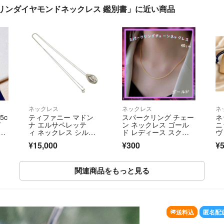
リンダイヤモンドネックレス 鑑別書」に近い商品
ネックレス
ネックレス
ネ
5c
ティファニー マドン
スパークリング チェー
ネ
ド
ナ エルサペレッテ
ン ネックレス ゴール
ニ
モ
ィ ネックレス シルバ
ド レディース スクリ
ヴ
ール
ー STERLING Tiffany&
ュー 40
付
¥15,000
¥300
¥5
Co
関連商品をもっと見る
SOL
送料込
匿名配