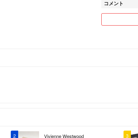
コメント
素敵なネックレス
存在感がありなが
ピースポイントに
見つめているとワ
てられます。
チェーンは肌馴染
そしてトップはそ
このように様々使
あまりやりたくな
います。
モルガナイト周りは
ダイヤ、アクア周り
バタフライはK18
チェーンはK18PG
それぞれの宝石達
2
3
Vivienne Westwood