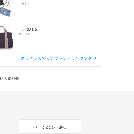
シャネル
── •
0
HERMES
ct 刻印
エルメス
ct 刻印
ct 刻印
ガーネット/グリーントルマリン
ネックレスの人気ブランドランキング
45.5㎜ 横幅最大14.0㎜
5㎝まで長さ調整可能
ター付き
レス 鑑別書
ョン
ページの上へ戻る