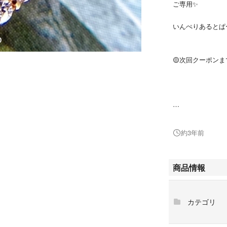
ご専用✨
いんぺりあるとぱ
0
🟡次回クーポン
6月末にてお取り
約3年前
お値下げ致しまし
モルガナイト
商品情報
アクアマリン
グリーングロッシ
グリーントルマリ
カテゴリ
ダイヤモンド
パステルカラーの