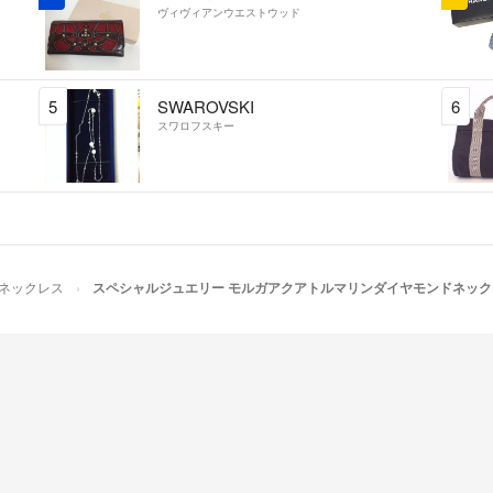
ヴィヴィアンウエストウッド
• ───── ✾ ───
○鑑別書
○K18PG/YG/pt90
5
SWAROVSKI
6
○モルガナイト1.96
スワロフスキー
○アクアマリン0.58
○ダイヤモンド0.43
○脇石 グリーン
○トップサイズ 縦幅
○チェーン長さ4
スライドアジャス
ネックレス
スペシャルジュエリー モルガアクアトルマリンダイヤモンドネック
○重さ5.39g
¥968,000-(税込)
#MONAコレクシ