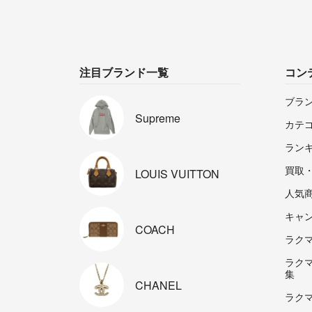
注目ブランド一覧
コン
ブラ
Supreme
カテ
ラン
買取
LOUIS
VUITTON
人気
キャ
COACH
ラクマp
ラク
集
CHANEL
ラク