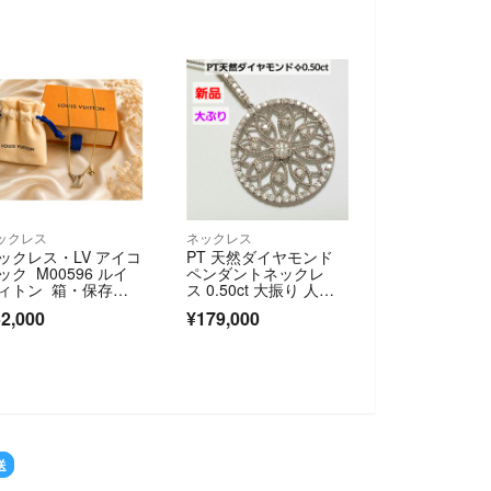
ックレス
ネックレス
ックレス・LV アイコ
PT 天然ダイヤモンド
ック M00596 ルイ
ペンダントネックレ
ィトン 箱・保存袋
ス 0.50ct 大振り 人
き
気 新品
2,000
¥179,000
D OUT
送