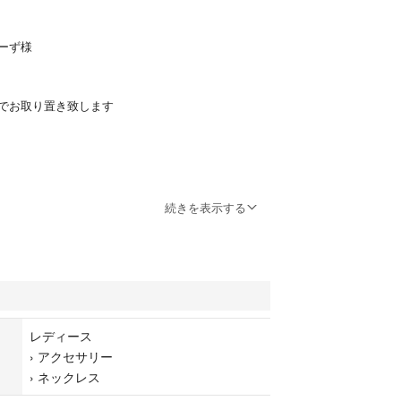
ーず様
までお取り置き致します
続きを表示する
下げ致します。
た✨
ュラーガーネット
レディース
ン
›
アクセサリー
›
ネックレス
宝石達をたっぷり使用して柔らかな優しい煌きが美