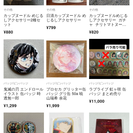
その他
その他
その他
カップヌードル めじる
日清カップヌードル め
カップヌードルめじる
しアクセサリー2種セ
じるしアクセサリー
しアクセサリー ガチ
ット
ャ チリトマトヌード
¥799
ル
¥880
¥820
バッジ/ピンバッジ
バッジ/ピンバッジ
バッジ/ピンバッジ
鬼滅の刃 エンドロール
プロセカ グリッター缶
ラブライブ 虹ヶ咲 缶
イラスト 缶バッジ 時
バッジ グリ缶 50a 暁
バッジ まとめ売り
透無一郎
山瑞希 余花
¥11,000
¥1,299
¥1,999