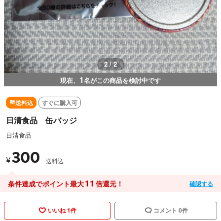
1 / 2
1
現在、
名がこの商品を検討中です
送料込
すぐに購入可
日清食品 缶バッジ
日清食品
300
¥
送料込
11
条件達成でポイント最大
倍還元！
確認する
いいね 1件
コメント 0件