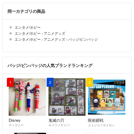
同一カテゴリの商品
エンタメ/ホビー
エンタメ/ホビー
›
アニメグッズ
エンタメ/ホビー
›
アニメグッズ
›
バッジ/ピンバッジ
バッジ/ピンバッジの人気ブランドランキング
1
2
3
Disney
鬼滅の刃
呪術廻戦
ディズニー
キメツノヤイバ
ジュジュツカイセン