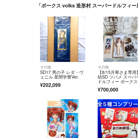
「ボークス volks 造形村 スーパードルフィ
その他
その他
SD17 男の子 レダ・ヴ
【8/15月華さま専用
ェニル 星間学寮Ver.
幼SD ツバメ スーパ
ドルフィー ボークス
¥202,099
SD
¥700,000