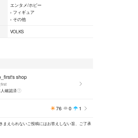
エンタメ/ホビー
›
フィギュア
›
その他
VOLKS
_first's shop
first
本人確認済
76
0
1
きまえられないご投稿にはお答えしない旨、ご了承