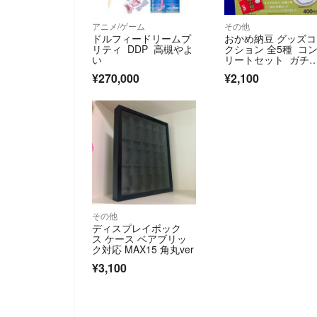
アニメ/ゲーム
その他
ドルフィードリームプ
おかめ納豆 グッズ
リティ DDP 高槻やよ
クション 全5種 コ
い
リートセット ガチ
ャ タカラノフーズ
¥270,000
¥2,100
その他
ディスプレイボック
ス ケース ベアブリッ
ク対応 MAX15 角丸ver
¥3,100