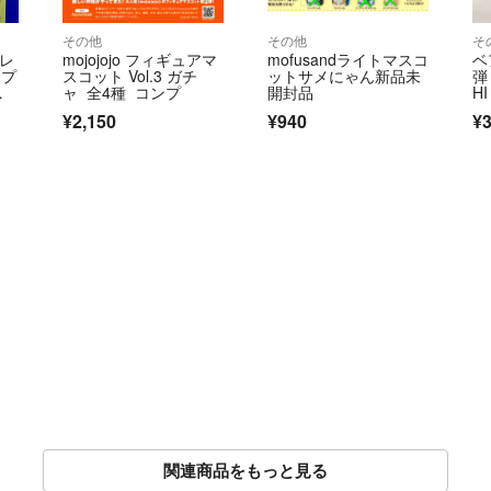
その他
その他
そ
コレ
mojojojo フィギュアマ
mofusandライトマスコ
ベ
ンプ
スコット Vol.3 ガチ
ットサメにゃん新品未
弾 
ャ 全4種 コンプ
開封品
H
¥2,150
¥940
¥3
関連商品をもっと見る