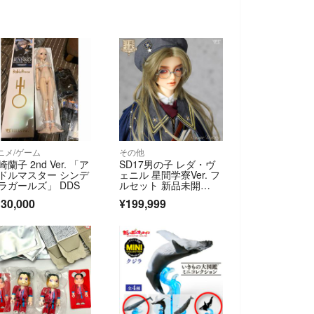
ニメ/ゲーム
その他
崎蘭子 2nd Ver. 「ア
SD17男の子 レダ・ヴ
ドルマスター シンデ
ェニル 星間学寮Ver. フ
ラガールズ」 DDS
ルセット 新品未開
封 スーパードルフィ
30,000
¥199,999
ー ボークス VOLKS ド
ルパ55