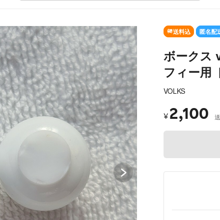
S
送料込
匿名配
ボークス v
フィー用 
VOLKS
2,100
¥