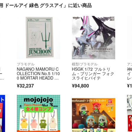
ー用 ドールアイ 緑色 グラスアイ」に近い商品
プラモデル
模型/プラモデル
ア
】
NAGANO MAMORU C
HSGK 1/72 フルトリ
神
ー
OLLECTION No.5 1/10
ム・ブリンガー フォク
イ
 Y
0 MORTAR HEADD JU
スライヒバイテ
レ
NCHOON(モーターヘ
¥32,237
¥94,800
¥1
ッド ジュノーン) ファ
イブスター物語 ガレー
ジキット プラモデ
ル ボークス