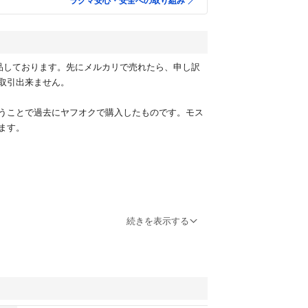
ラクマ安心・安全への取り組み
品しております。先にメルカリで売れたら、申し訳
取引出来ません。
うことで過去にヤフオクで購入したものです。モス
ます。
アイ #グラスアイ #volks #造形村
続きを表示する