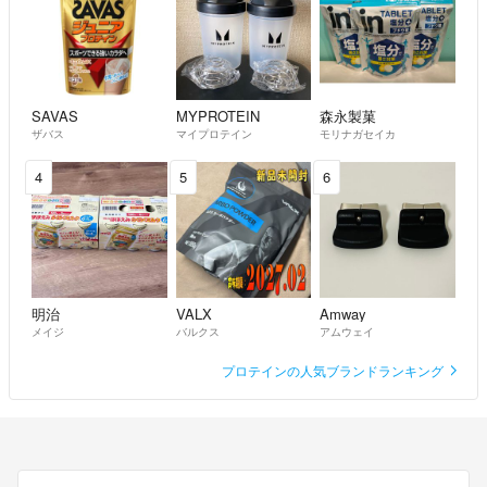
SAVAS
MYPROTEIN
森永製菓
ザバス
マイプロテイン
モリナガセイカ
4
5
6
明治
VALX
Amway
メイジ
バルクス
アムウェイ
プロテインの人気ブランドランキング