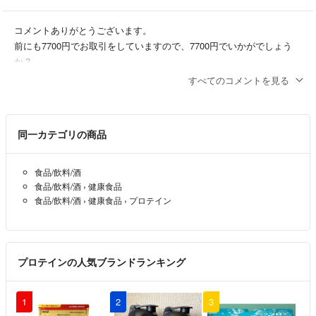
コメントありがとうございます。
前にも7700円でお取引をしていますので、7700円でいかがでしょう
か？
すべてのコメントを見る
ｃｙｏｋｏｍａｍａ
- 5年以上前
出品者
はじめまして。購入希望なのですがお気持ちお値引きは可能でしょう
同一カテゴリの商品
か？？（ ; ; ）
りいちゃん
- 5年以上前
食品/飲料/酒
食品/飲料/酒
›
健康食品
食品/飲料/酒
›
健康食品
›
プロテイン
プロテインの人気ブランドランキング
1
2
3