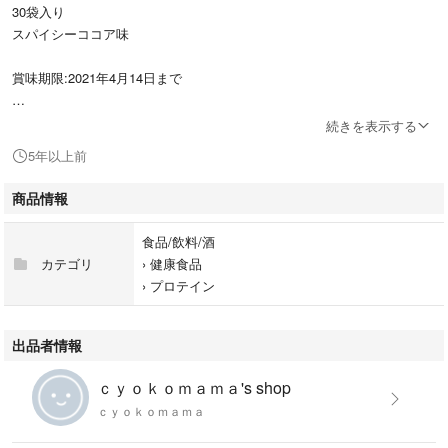
30袋入り
スパイシーココア味
賞味期限:2021年4月14日まで
高カロリー 高タンパク質
続きを表示する
健康食品
5年以上前
商品情報
食品/飲料/酒
カテゴリ
›
健康食品
›
プロテイン
出品者情報
ｃｙｏｋｏｍａｍａ's shop
ｃｙｏｋｏｍａｍａ