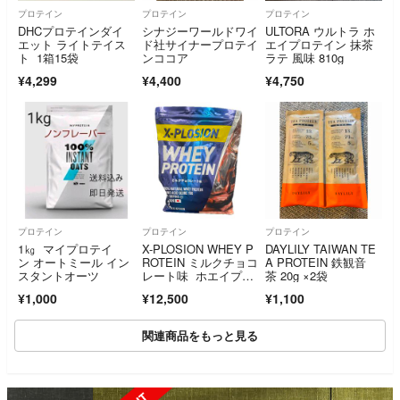
プロテイン
プロテイン
プロテイン
DHCプロテインダイ
シナジーワールドワイ
ULTORA ウルトラ ホ
エット ライトテイス
ド社サイナープロテイ
エイプロテイン 抹茶
ト 1箱15袋
ンココア
ラテ 風味 810g
¥4,299
¥4,400
¥4,750
プロテイン
プロテイン
プロテイン
1㎏ マイプロテイ
X-PLOSION WHEY P
DAYLILY TAIWAN TE
ン オートミール イン
ROTEIN ミルクチョコ
A PROTEIN 鉄観音
スタントオーツ
レート味 ホエイプロ
茶 20g ×2袋
テイン 3kg
¥1,000
¥12,500
¥1,100
関連商品をもっと見る
SOLD OUT