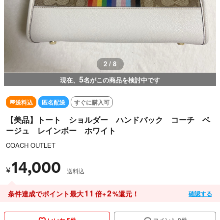
2 / 8
5
現在、
名がこの商品を検討中です
送料込
匿名配送
すぐに購入可
【美品】トート ショルダー ハンドバック コーチ ベ
ージュ レインボー ホワイト
COACH OUTLET
14,000
¥
送料込
11
2
条件達成でポイント最大
倍+
%還元！
確認する
いいね 5件
コメント 0件