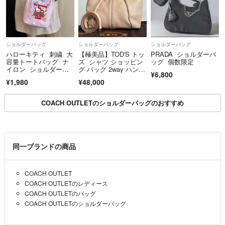
ショルダーバッグ
ショルダーバッグ
ショルダーバッグ
ハローキティ 刺繍 大
【極美品】TOD'S トッ
PRADA ショルダーバ
容量トートバッグ ナ
ズ シャツ ショッピン
ッグ 個数限定
イロン ショルダース
グ バッグ 2way ハンド
¥6,800
トラップ付 手提げ
バッグ ショルダーバッ
¥1,980
¥48,000
グ レザー ベージュ
COACH OUTLETのショルダーバッグのおすすめ
同一ブランドの商品
COACH OUTLET
COACH OUTLETのレディース
COACH OUTLETのバッグ
COACH OUTLETのショルダーバッグ