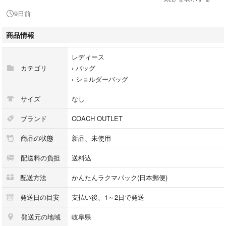
本体：約 H22×W29×D13 (単位cm)、
9日前
ショルダーストラップ長さ：約 90-125cm (長さ調節可 取り外し可)
商品情報
重さ：約 370g
レディース
カテゴリ
›
バッグ
カラー
›
ショルダーバッグ
KHAKI MULTI(カーキマルチ)
サイズ
なし
素材
本体：シグネチャー ジャガード/レザー
ブランド
COACH OUTLET
商品の状態
新品、未使用
マグネット式開閉
配送料の負担
送料込
内側：ファスナーポケット×1、オープンポケット×
配送方法
かんたんラクマパック(日本郵便)
A4収納可です。
発送日の目安
支払い後、1～2日で発送
発送元の地域
岐阜県