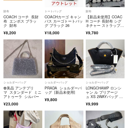
財布
トートバッグ
財布
COACH コーチ 長財
COACHカーゴ キャン
【新品未使用】COAC
布 エンボス ブラッ
バス カーゴトートバッ
H コーチ 長財布 シグ
ク 財布
グ ブラック 26
ネチャー ストラップ
付 白黒
¥8,200
¥18,000
¥9,780
ショルダーバッグ
ショルダーバッグ
ショルダーバッグ
✿美品 アンテプリ
PRADA ショルダーバ
LONGCHAMP ロンシ
マ スタンダード ミニ
ッグ [新品未使用]
ャン ル プリアージ
アトゥーラ シルバー
ュ XS 2WAYバッグ ブ
¥9,800
ラックXSサイズ
¥23,000
¥9,999