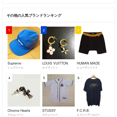
その他の人気ブランドランキング
1
2
3
Supreme
LOUIS VUITTON
HUMAN MADE
シュプリーム
ルイヴィトン
ヒューマンメイド
4
5
6
Chrome Hearts
STUSSY
F.C.R.B.
クロムハーツ
ステューシー
エフシーアールビー