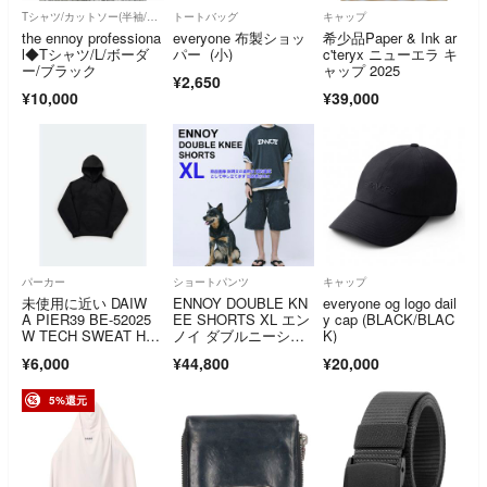
Tシャツ/カットソー(半袖/袖なし)
トートバッグ
キャップ
the ennoy professiona
everyone 布製ショッ
希少品Paper & Ink ar
l◆Tシャツ/L/ボーダ
パー (小)
c'teryx ニューエラ キ
ー/ブラック
ャップ 2025
¥2,650
¥10,000
¥39,000
パーカー
ショートパンツ
キャップ
未使用に近い DAIW
ENNOY DOUBLE KN
everyone og logo dail
A PIER39 BE-52025
EE SHORTS XL エン
y cap (BLACK/BLAC
W TECH SWEAT HO
ノイ ダブルニーショ
K)
ODIE BLACK Mサイ
ーツ スタイリスト私
¥6,000
¥44,800
¥20,000
ズ
物
5%還元