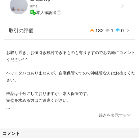
ama
本人確認済
取引の評価
132
1
0
お取り置き、お値引き検討できるものも有りますのでお気軽にコメント
ください^ ^
ペットタバコありませんが、自宅保管ですので神経質な方はお控えくだ
さい。
検品は十分にしておりますが、素人保管です。
完璧を求める方はご遠慮ください。
不安な点がある方は購入前のご質問下さい。
続きを表示する
購入後はノークレームノーリターンでおねがいします。
コメント
受け取り後24時間以内の評価をお願いしております。