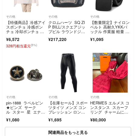
その他
その他
その他
【特価商品】冷感アイ
クロムハーツ SQ ZI
【数量限定】ナイロン
スポンチョ 冷感ポン
P BILL/スクエアジッ
ベルト 高耐久YKKバ
チョ 冷却ポンチョ 冷
プビル ラウンドジッ
ックル 作業服 軽量 フ
感タオル クールタ
プレザーウォレット財
リーサイズ ミ
¥6,572
¥217,220
¥1,095
布 メンズ
(5%)
328円相当還元
その他
その他
その他
pin-1888 ラペルピン
【在庫セール】スポー
HERMES エルメス コ
★ピンズ サーク
ツタイツ メンズ コン
ンスタンス スカーフ
ル スター 星 エナメ
プレッション ロン
リング チャームに
ル ブラック
グ タイツ パワース
も シルバー
¥1,080
¥1,695
¥80,000
関連商品をもっと見る