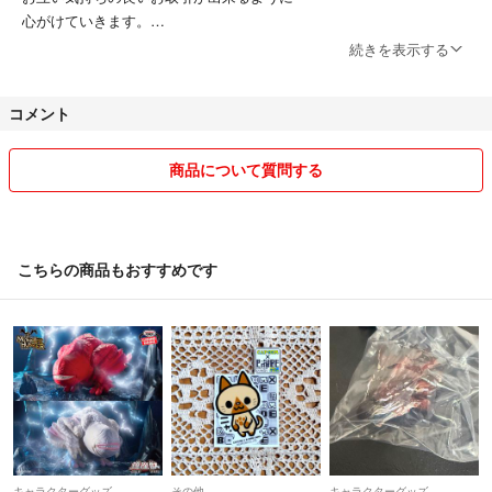
心がけていきます。
続きを表示する
喫煙者はいませんが、ペット飼ってます。
出品の際、しっかり検品しますが、
コメント
神経質な方はご遠慮下さい。
主に家で眠っていた物を出品していこう
と思っています。
商品について質問する
素人保管なので気になる方はご遠慮下さい。
発送は簡易包装及びリサイクル段ボールを
使用しますのでご了承下さいm(__)m
こちらの商品もおすすめです
即購入OKです！
キャラクターグッズ
その他
キャラクターグッズ