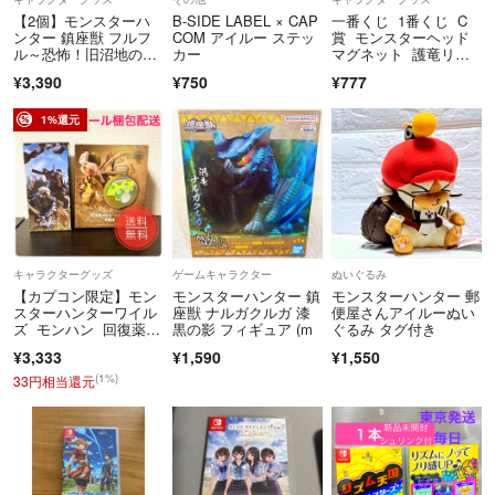
【2個】モンスターハ
B-SIDE LABEL × CAP
一番くじ 1番くじ C
ンター 鎮座獣 フルフ
COM アイルー ステッ
賞 モンスターヘッド
ル～恐怖！旧沼地の怪
カー
マグネット 護竜リオ
談～ フィギュア
レウス
¥3,390
¥750
¥777
1%還元
キャラクターグッズ
ゲームキャラクター
ぬいぐるみ
【カプコン限定】モン
モンスターハンター 鎮
モンスターハンター 郵
スターハンターワイル
座獣 ナルガクルガ 漆
便屋さんアイルーぬい
ズ モンハン 回復薬ボ
黒の影 フィギュア (m
ぐるみ タグ付き
トル 2点セット
¥3,333
¥1,590
¥1,550
(1%)
33円相当還元