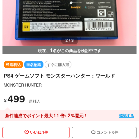
2 / 3
1
現在、
名がこの商品を検討中です
送料込
匿名配送
すぐに購入可
PS4 ゲームソフト モンスターハンター：ワールド
MONSTER HUNTER
499
¥
送料込
11
2
条件達成でポイント最大
倍+
%還元！
確認する
いいね 1件
コメント 0件