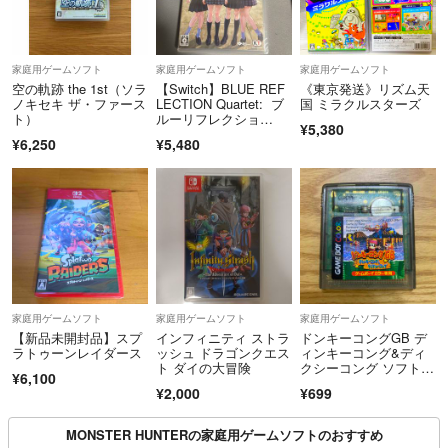
家庭用ゲームソフト
家庭用ゲームソフト
家庭用ゲームソフト
空の軌跡 the 1st（ソラ
【Switch】BLUE REF
《東京発送》リズム天
ノキセキ ザ・ファース
LECTION Quartet: ブ
国 ミラクルスターズ
ト）
ルーリフレクショ
¥5,380
ン カルテット
¥6,250
¥5,480
家庭用ゲームソフト
家庭用ゲームソフト
家庭用ゲームソフト
【新品未開封品】スプ
インフィニティ ストラ
ドンキーコングGB デ
ラトゥーンレイダース
ッシュ ドラゴンクエス
ィンキーコング&ディ
ト ダイの大冒険
クシーコング ソフトの
¥6,100
み
¥2,000
¥699
MONSTER HUNTERの家庭用ゲームソフトのおすすめ