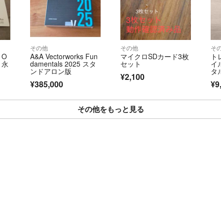
その他
その他
そ
 O
A&A Vectorworks Fun
マイクロSDカード3枚
ト
3 永
damentals 2025 スタ
セット
イ
ンドアロン版
タ
¥2,100
版
¥385,000
¥9
その他をもっと見る