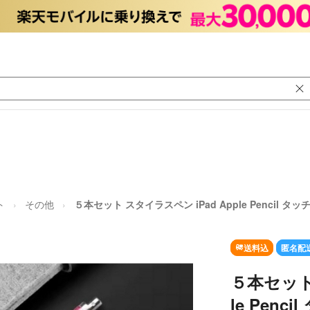
ト
その他
５本セット スタイラスペン iPad Apple Pencil タッ
送料込
匿名配
５本セット 
le Penc