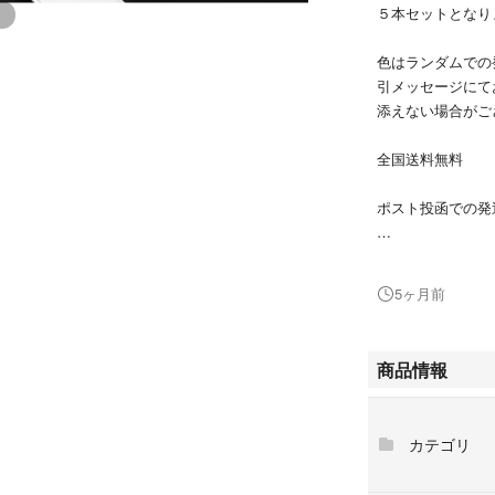
５本セットとなり
色はランダムでの
引メッセージにて
添えない場合がご
全国送料無料
ポスト投函での発
お値引きは不可と
5ヶ月前
よろしくお願い致
商品情報
スタイラスペン iPad 
s タブレット電話
カテゴリ