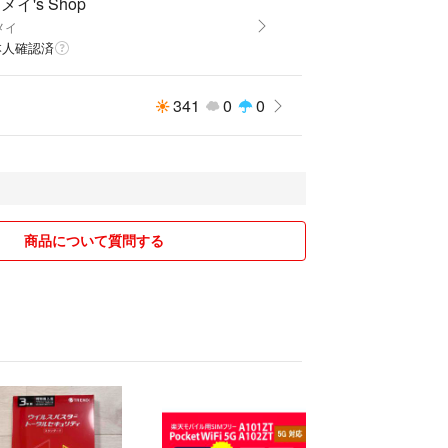
メイ's Shop
メイ
本人確認済
341
0
0
商品について質問する