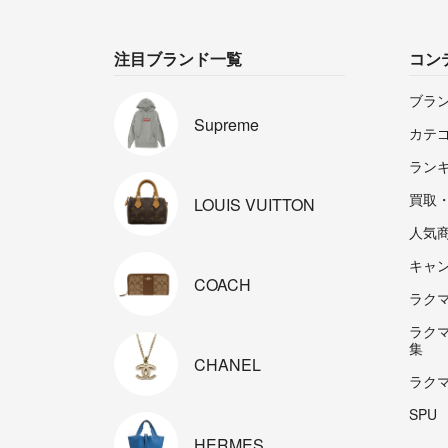
注目ブランド一覧
コン
ブラ
Supreme
カテ
ラン
買取
LOUIS
VUITTON
人気
キャ
COACH
ラクマp
ラク
集
CHANEL
ラク
SPU
HERMES