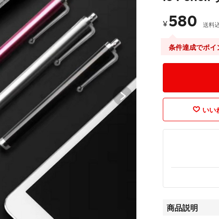
580
¥
送料
条件達成でポイ
いいね
商品説明