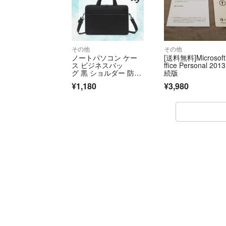
その他
その他
ノートパソコン ケー
[送料無料]Microsoft
ス ビジネスバッ
ffice Personal 201
グ 黒 ショルダー 防
続版
水 15.6インチ対応
¥1,180
¥3,980