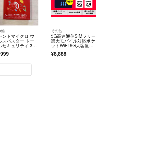
の他
その他
レンドマイクロ ウ
5G高速通信SIMフリー
ルスバスター トー
楽天モバイル対応ポケ
ルセキュリティ 3年
ットWiFi 5G大容量バ
 6台利用可能
ッテリー
,999
¥8,888