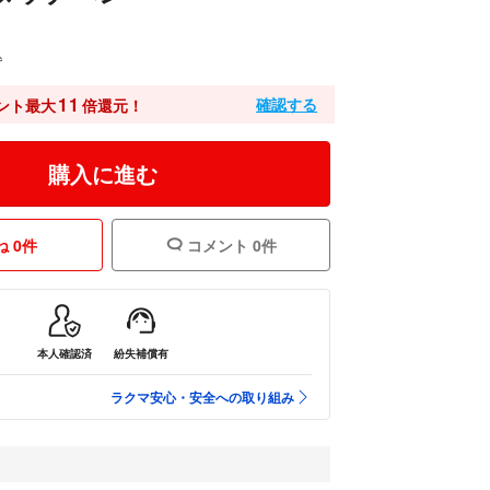
込
11
確認する
ント最大
倍還元！
購入に進む
 0件
コメント 0件
本人確認済
紛失補償有
ラクマ安心・安全への取り組み