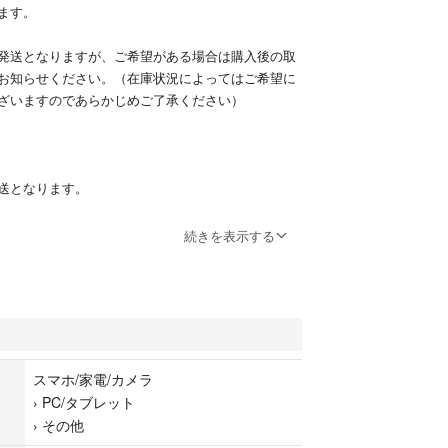
ます。
発送となりますが、ご希望がある場合は購入後の取
お知らせください。（在庫状況によってはご希望に
ざいますのであらかじめご了承ください）
送となります。
なります。
続きを表示する
します。
Apple Pencil タッチペン Android IOS Window
ペン
スマホ/家電/カメラ
›
PC/タブレット
›
その他