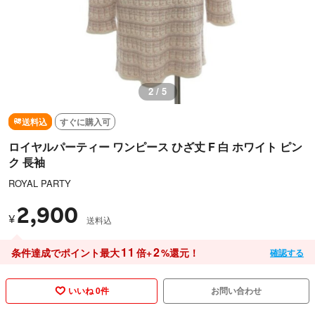
2 / 5
送料込
すぐに購入可
ロイヤルパーティー ワンピース ひざ丈 F 白 ホワイト ピン
ク 長袖
ROYAL PARTY
2,900
¥
送料込
11
2
条件達成でポイント最大
倍+
%還元！
確認する
いいね 0件
お問い合わせ