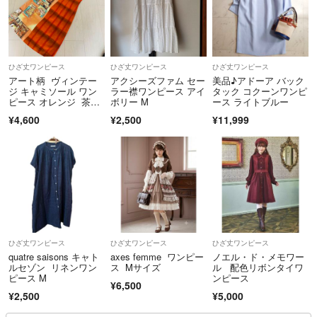
ひざ丈ワンピース
ひざ丈ワンピース
ひざ丈ワンピース
アート柄 ヴィンテー
アクシーズファム セー
美品♪アドーア バック
ジ キャミソール ワン
ラー襟ワンピース アイ
タック コクーンワンピ
ピース オレンジ 茶
ボリー M
ース ライトブルー
色 S
¥4,600
¥2,500
¥11,999
ひざ丈ワンピース
ひざ丈ワンピース
ひざ丈ワンピース
quatre saisons キャト
axes femme ワンピー
ノエル・ド・メモワー
ルセゾン リネンワン
ス Mサイズ
ル 配色リボンタイワ
ピース M
ンピース
¥6,500
¥2,500
¥5,000