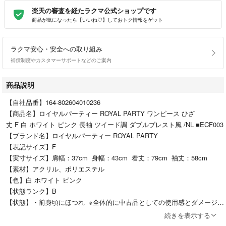
楽天の審査を経たラクマ公式ショップです
商品が気になったら【いいね♡】しておトク情報をゲット
ラクマ安心・安全への取り組み
補償制度やカスタマーサポートなどのご案内
商品説明
【自社品番】164-802604010236
【商品名】ロイヤルパーティー ROYAL PARTY ワンピース ひざ
丈 F 白 ホワイト ピンク 長袖 ツイード調 ダブルブレスト風 /NL ■ECF003
【ブランド名】ロイヤルパーティー ROYAL PARTY
【表記サイズ】F
【実寸サイズ】肩幅：37cm 身幅：43cm 着丈：79cm 袖丈：58cm
【素材】アクリル、ポリエステル
【色】白 ホワイト ピンク
【状態ランク】B
【状態】・前身頃にほつれ ※全体的に中古品としての使用感とダメージが
ありますが、通常使用には支障のない商品です。 掲載写真や記載内容を
続きを表示する
ご確認いただき、ご理解の上ご購入ください。