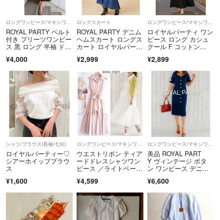
ロングワンピース/マキシワンピース
ロングスカート
ロングワンピース/マキシワンピース
ROYAL PARTY ベルト
ROYAL PARTY デニム
ロイヤルパーティ ワン
付き プリーツワンピー
ヘムスカート ロングス
ピース ロング カシュ
ス 黒 ロング 半袖 ドレ
カート ロイヤルパーテ
クール F コットン
ス
ィー
混 デート 黒
¥4,000
¥2,999
¥2,899
シャツ/ブラウス(長袖/七分)
ロングワンピース/マキシワンピース
ロングワンピース/マキシワンピース
ロイヤルパーティー♡
ウエストリボン ティア
美品 ROYAL PART
シアーホイップブラウ
ードドレスシャツワン
Y ヴィンテージ ボタ
ス
ピース ／ライトベージ
ン ワンピース デニム
ュ
ワンピ
¥1,600
¥4,599
¥6,600