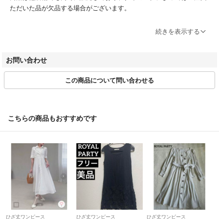
ただいた品が欠品する場合がございます。
ブランドによってサイズ表記方法が様々です。必ず実寸サイズをご確認
続きを表示する
ください。
ベクトルの計測方法にのっとって計測しております。多少の誤差につき
お問い合わせ
ましてはご容赦ください。
この商品について問い合わせる
商品画像はできる限り現品を再現するよう心がけておりますが、ご利用
のモニターにより実物と異なる場合がございます。また、リサイクル品
ゆえに付属品が揃ってない場合がございます。
こちらの商品もおすすめです
ご入金確認後のご注文内容の変更、キャンセルはお受けしておりませ
ん。
商品状態は掲載前に十分な確認を行っておりますが、重大な見落としが
ございました際はご返品を承ります。サイズが合わない、イメージが違
う、間違えた等お客様都合での返品はお受けしておりません。
・ご注文の商品と異なる商品が届いた場合
・商品状態が商品説明と著しく異なる場合
はご返品をお受けしております。
ひざ丈ワンピース
ひざ丈ワンピース
ひざ丈ワンピース