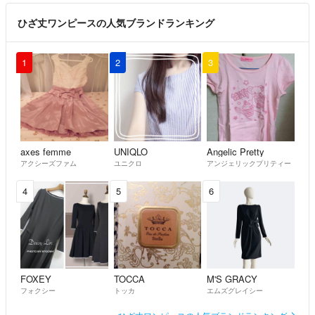
ひざ丈ワンピースの人気ブランドランキング
1
2
3
axes femme
UNIQLO
Angelic Pretty
アクシーズファム
ユニクロ
アンジェリックプリティー
4
5
6
FOXEY
TOCCA
M'S GRACY
フォクシー
トッカ
エムズグレイシー