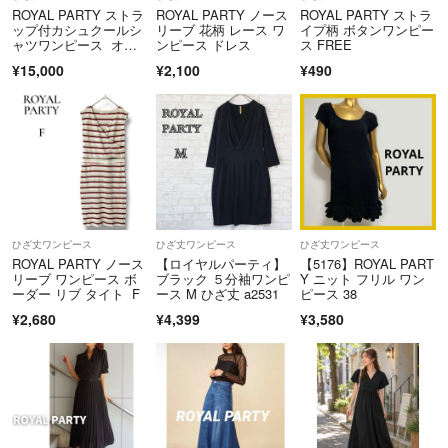
商品到着から5日以内にご連絡、返品受付後5日以内に当店に商品をご
ROYAL PARTY ストラ
ROYAL PARTY ノース
ROYAL PARTY ストラ
ップ付カシュクールシ
リーブ 花柄 レース ワ
イプ柄 ボタンワンピー
返送ください。期限を過ぎた場合、初期不良等の場合でも対応いたしか
ャツワンピース オフ
ンピース ドレス
ス FREE
ねます。 必ず商品を受け取られた際に状態の確認をお願いいたしま
ホワイト F
¥15,000
¥2,100
¥490
す。
クリーニングやアフターサービス代等の商品代金以上のご請求、不良品
の場合の一部返金での対応などはお受けできません。
Cランク以下の商品については、いかなる理由でもご返品をお断りさせ
ていただいております。
当アカウントはラクマ公式パートナーです。
◆特商法：
https://fril.jp/ts/official/law/vtr/
ひざ丈ワンピース
ひざ丈ワンピース
ひざ丈ワンピース
◆返品特約：
https://fril.jp/ts/official/law/vtr/#return_policy
ROYAL PARTY ノース
【ロイヤルパーティ】
【5176】ROYAL PART
◆適格請求書発行事業者登録番号：T4260002013524
リーブ ワンピース ボ
ブラック ５分袖ワンピ
Y ニット フリル ワン
ーダー リブ タイト F
ース M ひざ丈 a2531
ピース 38
¥2,680
¥4,399
¥3,580