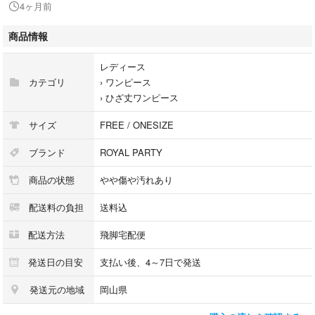
4ヶ月前
【備考】品番:7444-333-5 株式会社LWC こちらのお品物は店舗で保管し
ておらず、店頭販売出来かねます。（※お取り寄せも出来かねます）
商品情報
商品のお問い合わせの回答を休止しております。＊各商品ページの商品詳
レディース
細等をご確認の上ご購入ください。
カテゴリ
›
ワンピース
›
ひざ丈ワンピース
★本商品は一点物です
他サイトや店舗にて販売している商品です。多少のお時間差にて欠品にな
サイズ
FREE / ONESIZE
ることもございます。予めご了承頂ますようお願い致します。
ブランド
ROYAL PARTY
こちらの商品はラクマ公式パートナーのベクトルによって出品されていま
商品の状態
やや傷や汚れあり
す。
配送料の負担
送料込
配送方法
飛脚宅配便
発送日の目安
支払い後、4～7日で発送
発送元の地域
岡山県