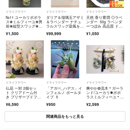
ドライフラワー
ドライフラワー
ドライフラワー
№11 ユーカリポポラ
ダリア＆瑠璃玉アザミ
天然 香り豊潤 ◎ラベ
ス❀ミルフィーユ❀男
＆ラベンダー ナチュ
ンダー 50g ラベンダ
前❀縦型スワッグ❀ド
ラルスワッグ橤風を纏
ーつぼみ 高品質 ドラ
ライフラワー
う〜summer botanica
イハーブ
¥1,500
¥99,999
¥1,050
l swag ドライフラワ
ースワッグ
ドライフラワー
ドライフラワー
ドライフラワー
仏花 一対 2個セッ
「アガベ_ハデス」イ
爽やか✿流木＊ガーラ
ト クリアドーム付
ンフェルノ ボールタ
ンド/ユーカリ✱ポポ
き プリザーブドフラ
イプ 5
ラスミルフィーユ＊吊
ワー ドライフラワ
り下げ✿夏
¥6,590
¥950
¥2,599
ー お供え花 仏壇 お
盆 初盆 ペット供養
関連商品をもっと見る