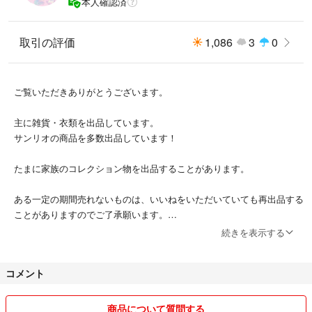
本人確認済
取引の評価
1,086
3
0
ご覧いただきありがとうございます。
主に雑貨・衣類を出品しています。
ユーカリ ユーカリグニー ドライフラワー リース
サンリオの商品を多数出品しています！
スワッグ ハンドメイド グリーン 無農薬ユーカリ
花材 フラワー ガーデン
たまに家族のコレクション物を出品することがあります。
カラー···グリーン
ある一定の期間売れないものは、いいねをいただいていても再出品する
フラワー素材···ドライフラワー
ことがありますのでご了承願います。
メインの植物···ユーカリ
続きを表示する
季節感···春、夏、秋
迅速な対応を心がけたいと思いますので、よろしくお願いいたします。
アイテム···花材/植物
コメント
商品について質問する