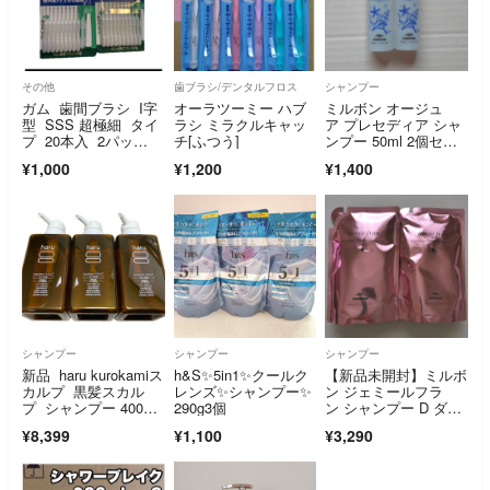
その他
歯ブラシ/デンタルフロス
シャンプー
ガム 歯間ブラシ I字
オーラツーミー ハブ
ミルボン オージュ
型 SSS 超極細 タイ
ラシ ミラクルキャッ
ア プレセディア シャ
プ 20本入 2パッ
チ[ふつう]
ンプー 50ml 2個セッ
ク ホワイト
ト
¥1,000
¥1,200
¥1,400
シャンプー
シャンプー
シャンプー
新品 haru kurokamiス
h&S✨5in1✨クールク
【新品未開封】ミルボ
カルプ 黒髪スカル
レンズ✨シャンプー✨
ン ジェミールフラ
プ シャンプー 400ml
290g3個
ン シャンプー D ダイ
×3
ヤ 400mL×2個 レフィ
¥8,399
¥1,100
¥3,290
ル