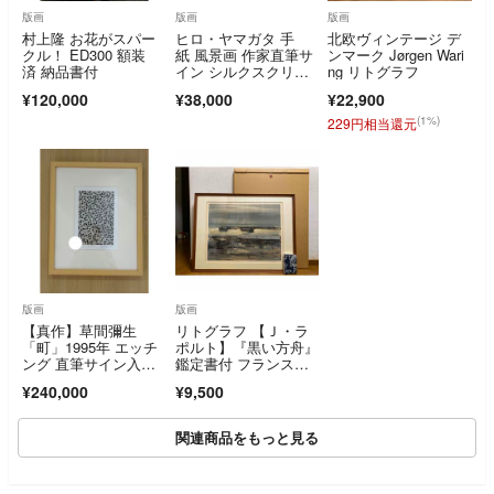
版画
版画
版画
村上隆 お花がスパー
ヒロ・ヤマガタ 手
北欧ヴィンテージ デ
クル！ ED300 額装
紙 風景画 作家直筆サ
ンマーク Jørgen Wari
済 納品書付
イン シルクスクリー
ng リトグラフ
ン ポップアート 街
¥120,000
¥38,000
¥22,900
並 霧 版画作品 絵
画 真作保証 値下げ交
(1%)
229円相当還元
渉可能
版画
版画
【真作】草間彌生
リトグラフ 【Ｊ・ラ
「町」1995年 エッチ
ポルト】『黒い方舟』
ング 直筆サイン入
鑑定書付 フランス画
り 額装済
壇巨匠 大作
¥240,000
¥9,500
関連商品をもっと見る