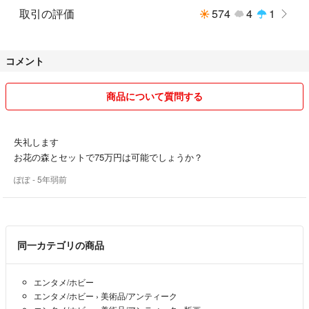
取引の評価
574
4
1
コメント
商品について質問する
失礼します
お花の森とセットで75万円は可能でしょうか？
ぽぽ
- 5年弱前
同一カテゴリの商品
エンタメ/ホビー
エンタメ/ホビー
›
美術品/アンティーク