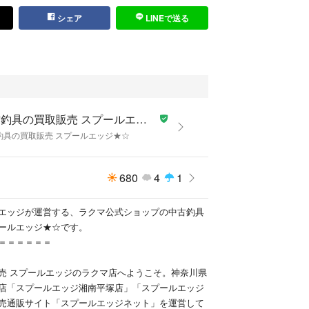
=============================
シェア
LINEで送る
品(新品購入後、未使用保管の品)
使用品ではあるが、薄い小傷程度で大変キレイな品)
小傷・使用感の少ない品)
キレイ(小傷・使用感のある品)
(しっかりと傷・使用感のある品)
だ品(傷が大変多く、使用感の強い品)
中古釣具の買取販売 スプールエッジ★☆
釣具の買取販売 スプールエッジ★☆
=============================
ランク表
=============================
680
4
1
題なし
ーシャー音が出始めている
エッジが運営する、ラクマ公式ショップの中古釣具
ー音が出ている
ールエッジ★☆です。
感が出始めている
＝＝＝＝＝＝
ている
感が出ている
売 スプールエッジのラクマ店へようこそ。神奈川県
店「スプールエッジ湘南平塚店」「スプールエッジ
売通販サイト「スプールエッジネット」を運営して