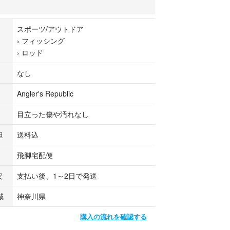
ご選択いただいたお客様は、3日以内にお支払いをお
3日を過ぎますとキャンセルとなりますのでご注意
スポーツ/アウトドア
›
フィッシング
›
ロッド
10時までのご注文で即日発送となります。定休日の
W、年末年始、臨時休業、社内ミーティング日は除
なし
島には発送できません。ご注文はご遠慮ください。
Angler's Republic
。
目立った傷や汚れなし
/中部地方/近畿地方 → 翌日到着予定
方/四国地方/北九州地方 → 翌々日到着予定
担
送料込
以上
飛脚宅配便
なります。天災や繁忙期、当店諸事情等により商品
安
支払い後、1～2日で発送
生する場合がございます。到着日を保証するもので
域
神奈川県
=============================
購入の流れを確認する
ク表