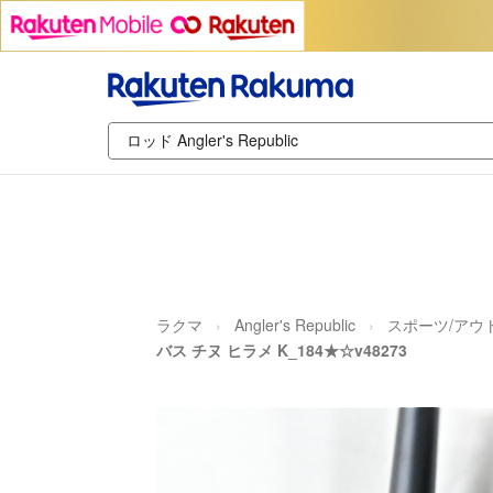
ラクマ
Angler's Republic
スポーツ/アウ
バス チヌ ヒラメ K_184★☆v48273