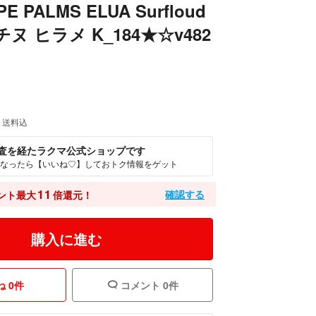
E PALMS ELUA Surfloud
ヌ ヒラメ K_184★☆v482
送料込
査を経たラクマ公式ショップです
なったら【いいね♡】しておトク情報をゲット
11
確認する
ント最大
倍還元！
購入に進む
 0件
コメント 0件