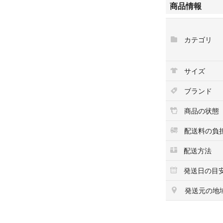
商品情報
※コンビニ払いを
願いいたします。
ください。
カテゴリ
※基本的には午前
水曜日、お盆、G
サイズ
きます。
※沖縄県と全国離
ブランド
申し訳ありません
商品の状態
東北地方/関東地方
北海道地方/中国地
配送料の負
南九州地方 →2日
配送方法
※こちらは目安に
発送日の目
到着日の遅滞が発
はございません。
発送元の地
=============
■商品状態のラン