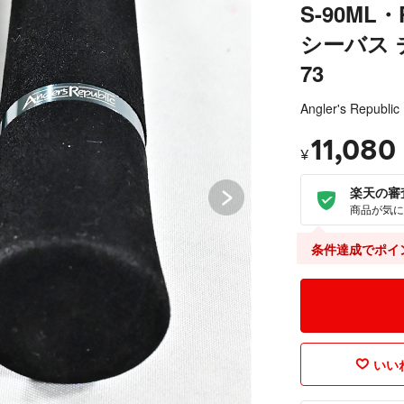
S-90ML・P
シーバス チ
73
Angler's Republic
11,080
¥
楽天の審
商品が気に
条件達成でポイ
いいね