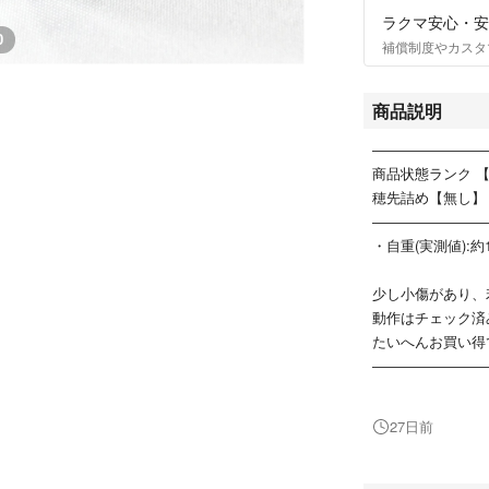
ラクマ安心・安
0
補償制度やカスタ
商品説明
――――――――
商品状態ランク 【
穂先詰め【無し】
――――――――
・自重(実測値):約
少し小傷があり、
動作はチェック済
たいへんお買い得
――――――――
こちらは在庫が1
い!!
27日前
※商品内容は画像
※大変申し訳ござ