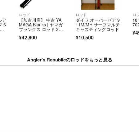
E-Mail/info@spo
適格請求書発行事業者番
ロッド
ロッド
ロ
ルア
【加古川店】 中古 YA
ダイワ オーバーゼア 9
1
＝＝＝＝＝＝＝＝
 6
MAGA Blanks | ヤマガ
11M/MH サーフマルチ
70
こちらのアカウン
シン
ブランクス ロッド 23
キャスティングロッド
¥4
カリスタ 86M/PF 【8
ジによって運営さ
¥42,800
¥10,500
4】
▼特商法
https://fril.jp/ts/
▼返品特約
Angler's Republicのロッドをもっと見る
https://fril.jp/ts/