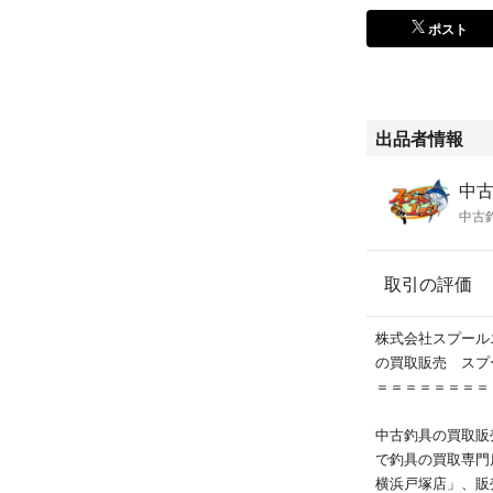
=============
ポスト
【Ｎ】新品
【Ｓ】未使用保管
【Ａ】超キレイ(
【ＡＢ】キレイ(
【ＡＢ-】まずまず
出品者情報
【Ｂ】通常利用品
【Ｂ-】使い込ん
【Ｊ】修理が必要
中古
=============
■リール巻き心地
=============
取引の評価
【Ａ】通常利用問
【Ｂ+】少しシャ
株式会社スプール
【Ｂ】シャーシャ
の買取販売 スプ
【Ｃ+】少しゴリ
＝＝＝＝＝＝＝＝
【Ｃ】ゴリ感が出
【Ｃ-】強いゴリ
中古釣具の買取販
で釣具の買取専門
横浜戸塚店」、販