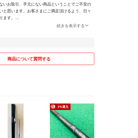
ないお取引、手元にない商品ということでご不安の
いと思います。お客さまにご満足頂けるよう、日々
ります。
続きを表示する
「スプールエッジ 湘南平塚店」
神奈川県平塚市東真土2丁目4番17 吉野ビル1F
18:30 定休日: 水曜日(GW/年末年始/お盆休みを除く)
66(お電話受付時間10:00-17:00)
商品について質問する
「スプールエッジ 横浜戸塚店」
川県横浜市戸塚区原宿5-42-8
17:00 定休日: 水曜日(GW/年末年始/お盆休みを除く)
66(お電話受付時間10:00-17:00)
ームページ「スプールエッジ」
20-914-209(お電話受付時間10:00-17:00)
3%還元
oledge.com (24時間受付)
ームページ「スプールエッジネット」
66(お電話受付時間10:00-17:00)