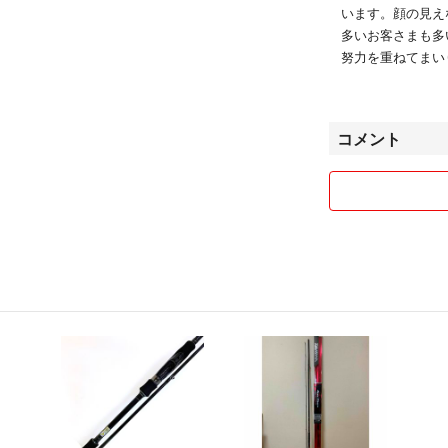
います。顔の見え
多いお客さまも多
努力を重ねてまい
★釣具買取専門店
〒254-0018 
コメント
営業時間 10:00-
TEL/046-373-80
★釣具買取専門店
245-0063 神奈
営業時間 10:00-
TEL/046-373-80
★中古釣具買取ホ
買取査定専用TEL/01
E-Mail/info@spo
★中古釣具販売ホ
TEL046-373-80