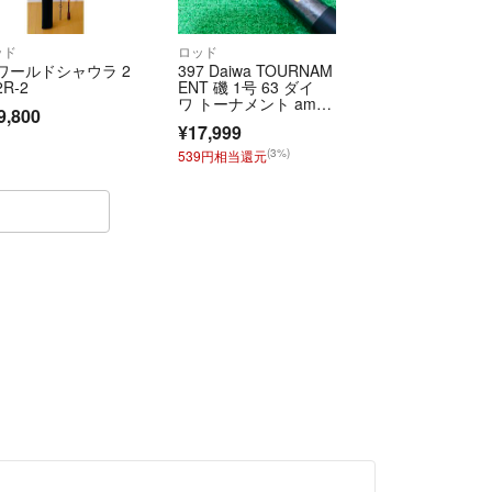
oledge.net (24時間受付)
号 T1021001055311
ッド
ロッド
8ワールドシャウラ 2
397 Daiwa TOURNAM
＝＝＝＝＝＝
2R-2
ENT 磯 1号 63 ダイ
トはラクマ公式パートナーの株式会社スプールエッ
ワ トーナメント amor
9,800
phous WHISKER 磯
れています。
¥17,999
竿 釣り竿
(3%)
539円相当還元
official/law/a401/
official/law/a401/#return_policy