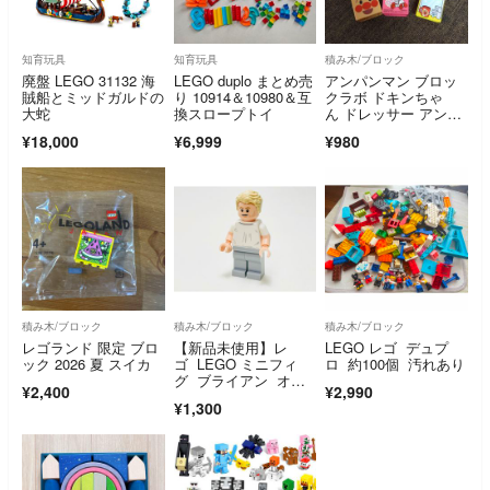
知育玩具
知育玩具
積み木/ブロック
廃盤 LEGO 31132 海
LEGO duplo まとめ売
アンパンマン ブロッ
賊船とミッドガルドの
り 10914＆10980＆互
クラボ ドキンちゃ
大蛇
換スロープトイ
ん ドレッサー アンパ
ンマン ブロックラボ
¥18,000
¥6,999
¥980
積み木/ブロック
積み木/ブロック
積み木/ブロック
レゴランド 限定 ブロ
【新品未使用】レ
LEGO レゴ デュプ
ック 2026 夏 スイカ
ゴ LEGO ミニフィ
ロ 約100個 汚れあり
グ ブライアン オコ
¥2,400
¥2,990
ナー ワイルドスピー
¥1,300
ド