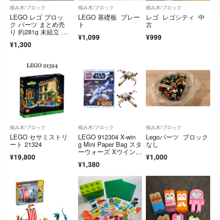
積み木/ブロック
積み木/ブロック
積み木/ブロック
LEGO レゴ ブロッ
LEGO 基礎板 プレー
レゴ レゴシティ 中
ク パーツ まとめ売
ト
古
り 約281g 未組立 美
¥1,099
¥999
品
¥1,300
積み木/ブロック
積み木/ブロック
積み木/ブロック
LEGO セサミストリ
LEGO 912304 X-win
Legoパーツ ブロック
ート 21324
g Mini Paper Bag スタ
なし
ーウォーズ Xウイン
¥19,800
¥1,000
グ マイクロスケール
¥1,380