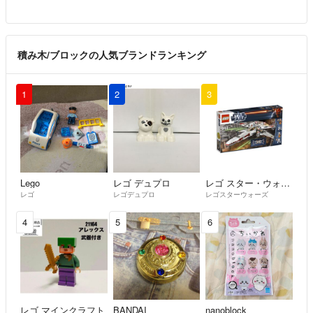
積み木/ブロックの人気ブランドランキング
1
2
3
Lego
レゴ デュプロ
レゴ スター・ウォーズ
レゴ
レゴデュプロ
レゴスターウォーズ
4
5
6
レゴ マインクラフト
BANDAI
nanoblock