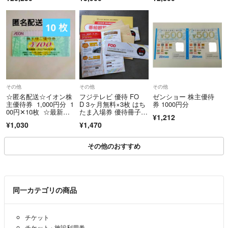
その他
その他
その他
☆匿名配送☆イオン株
フジテレビ 優待 FO
ゼンショー 株主優待
主優待券 1,000円分 1
D 3ヶ月無料×3枚 はち
券 1000円分
00円✕10枚 ☆最新
たま入場券 優待冊子×
¥1,212
☆
1
¥1,030
¥1,470
その他のおすすめ
同一カテゴリの商品
チケット
チケット
›
施設利用券