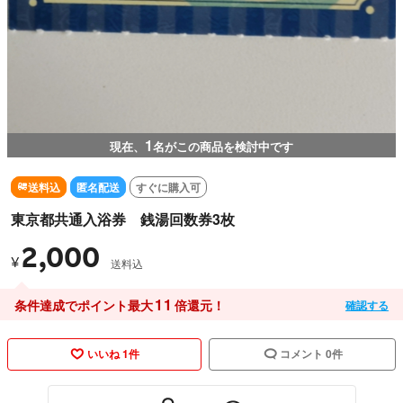
1
現在、
名がこの商品を検討中です
送料込
匿名配送
すぐに購入可
東京都共通入浴券 銭湯回数券3枚
2,000
¥
送料込
11
条件達成でポイント最大
倍還元！
確認する
いいね 1件
コメント 0件