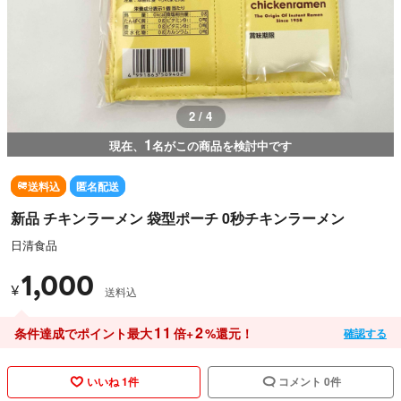
2 / 4
1
現在、
名がこの商品を検討中です
送料込
匿名配送
新品 チキンラーメン 袋型ポーチ 0秒チキンラーメン
日清食品
1,000
¥
送料込
11
2
条件達成でポイント最大
倍+
%還元！
確認する
いいね 1件
コメント 0件