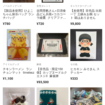
ノベルティグッズ
女性タレント
キャラクターグッズ
【新品未使用】ひよこ
吉岡里帆さん×日清食
【未使用】非売品 出前
ちゃん保冷バッグ ラン
品どん兵衛×コカコー
一丁 土鍋＆お椀 セッ
チバッグ
ラ綾鷹 クリアファイ
ト 箱はありません
ル×1枚
¥780
¥720
¥9,800
アイドルグッズ
麻雀
その他
チキンラーメン ラン
【非売品・限定150
ヒカキン みそきん ス
チョンマット timelesz
個】カップヌードルク
テッカー
エストII 麻雀牌
¥1,100
¥333
¥93,500