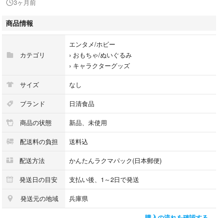
3ヶ月前
定価 ¥1,738 税込
商品情報
未開封。未使用です。
匿名配送のゆうパケットポストにて発送いたします。
エンタメ/ホビー
カテゴリ
›
おもちゃ/ぬいぐるみ
値下げ不可
›
キャラクターグッズ
日清
サイズ
なし
チキンラーメン
ポーチ
ブランド
日清食品
ファンボックス funbox おやつ 袋型ポーチ
商品の状態
新品、未使用
配送料の負担
送料込
配送方法
かんたんラクマパック(日本郵便)
発送日の目安
支払い後、1～2日で発送
発送元の地域
兵庫県
購入の流れを確認する