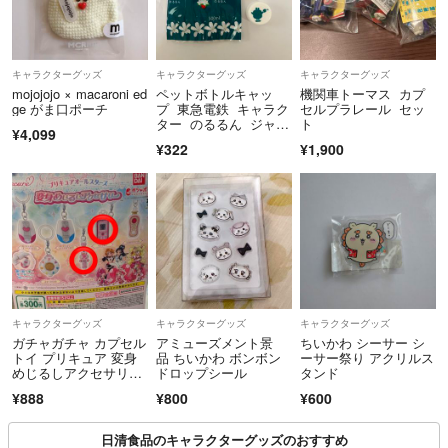
キャラクターグッズ
キャラクターグッズ
キャラクターグッズ
mojojojo × macaroni ed
ペットボトルキャッ
機関車トーマス カプ
ge がま口ポーチ
プ 東急電鉄 キャラク
セルプラレール セッ
ター のるるん ジャス
ト
¥4,099
ミン茶
¥322
¥1,900
キャラクターグッズ
キャラクターグッズ
キャラクターグッズ
ガチャガチャ カプセル
アミューズメント景
ちいかわ シーサー シ
トイ プリキュア 変身
品 ちいかわ ボンボン
ーサー祭り アクリルス
めじるしアクセサリ
ドロップシール
タンド
ー 2種セット
¥888
¥800
¥600
日清食品のキャラクターグッズのおすすめ