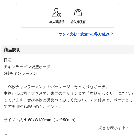
本人確認済
紛失補償有
ラクマ安心・安全への取り組み
商品説明
日清
チキンラーメン袋型ポーチ
0秒チキンラーメン
「０秒チキンラーメン」のパッケージにそっくりなポーチ。
本物とほぼ同じ大きさで、裏面のデザインまで「本物そっくり」にこだわ
っています。ぜひ本物と見比べてみてください。マチ付きで、ポーチとし
ての実用性も高いのもポイント。
サイズ：約H160×W130mm（マチ50mm）
材質：表生地/合皮、裏生地/ポリエステル
続きを表示する