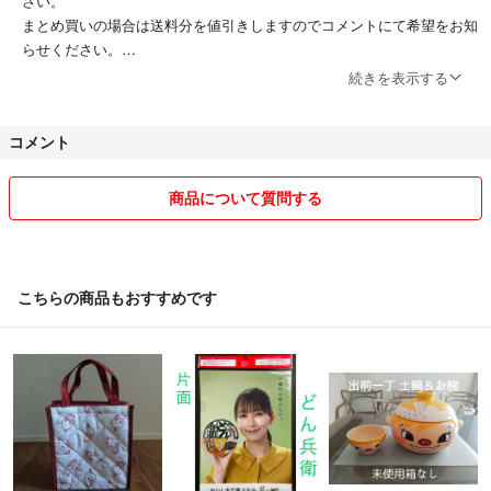
さい。
まとめ買いの場合は送料分を値引きしますのでコメントにて希望をお知
らせください。
続きを表示する
▶︎発送について
基本的に一番安い方法で発送します。普通郵便など補償のない発送方法
コメント
の場合、紛失、誤配などの責任は負いかねますのでご了承ください。心
配な方はあらかじめコメントにて発送方法の希望をお伝えください。で
きる限り対応いたします。
商品について質問する
▶︎ペット・喫煙者はいません。
▶︎丁寧に検品しているつもりですが見落としなどあるかもしれません。
こちらの商品もおすすめです
特にユーズドの商品については神経質な方はご購入をお控えください。
▶︎着用画像、取り置きはお断りしています。
▶︎他のフリマアプリにも出品しているため、購入申請ありにしていま
す。お支払い期限までに支払いがなく自動取引キャンセルとなった場合
は「悪い」評価をさせていただきます。