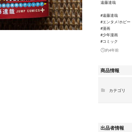
遠藤達哉
#遠藤達哉
#エンタメ/ホビー
#漫画
#少年漫画
#コミック
約4年前
商品情報
カテゴリ
出品者情報