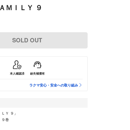
ＡＭＩＬＹ ９
SOLD OUT
本人確認済
紛失補償有
ラクマ安心・安全への取り組み
ＩＬＹ ９」
 ９巻