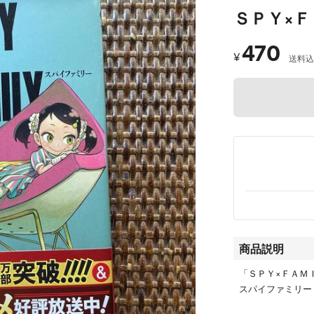
ＳＰＹ×Ｆ
470
¥
送料込
商品説明
「ＳＰＹ×ＦＡＭ
スパイファミリー