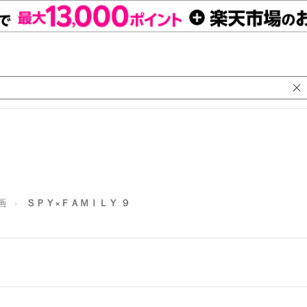
画
ＳＰＹ×ＦＡＭＩＬＹ ９