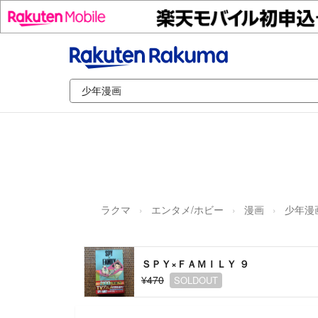
ラクマ
エンタメ/ホビー
漫画
少年漫
ＳＰＹ×ＦＡＭＩＬＹ ９
¥470
SOLDOUT