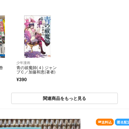
少年漫画
6巻
青の祓魔師(４) ジャン
プＣ／加藤和恵(著者)
¥390
関連商品をもっと見る
送料込
匿名配