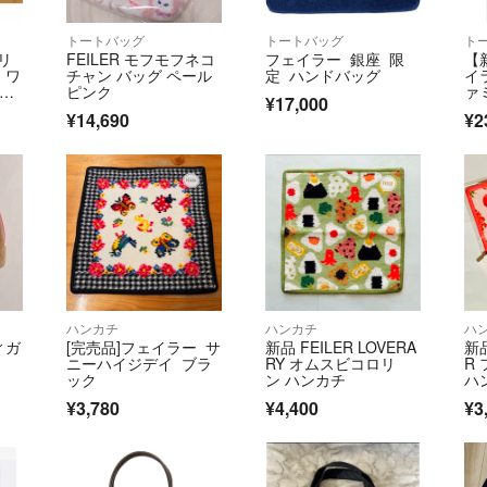
トートバッグ
トートバッグ
ト
リ
FEILER モフモフネコ
フェイラー 銀座 限
【
 ワ
チャン バッグ ペール
定 ハンドバッグ
イ
サイ
ピンク
ァ
¥17,000
ュー
¥14,690
¥2
ハンカチ
ハンカチ
ハ
ィガ
[完売品]フェイラー サ
新品 FEILER LOVERA
新
ニーハイジデイ ブラ
RY オムスビコロリ
R
ック
ン ハンカチ
ハ
プ
¥3,780
¥4,400
¥3
す