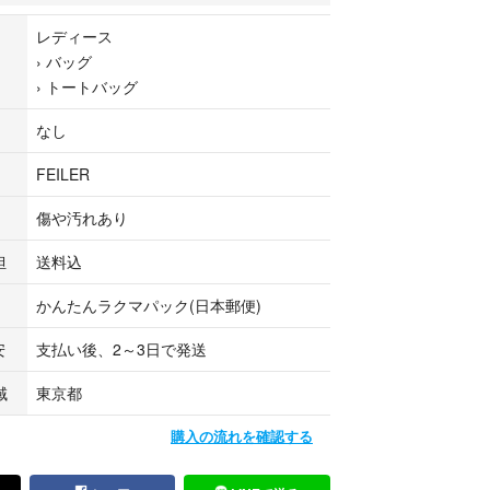
テム
レディース
小物
›
バッグ
›
トートバッグ
♩
なし
にコメントください。
FEILER
確認ください】
パケットポストを使用します。
傷や汚れあり
末により差が出る場合があります。
検品のため細かな見落としや保管ジワがある可能性
担
送料込
かんたんラクマパック(日本郵便)
や神経質な方はご遠慮ください。
み簡易梱包・圧縮になる場合があります。方法は予
安
支払い後、2～3日で発送
ことがあります。
影用小物は付属しません。
域
東京都
フィールをご確認ください。
お食事会 式典 入園式 入学式 卒園式 卒業式 結婚
購入の流れを確認する
り 七五三 前撮り 家族写真 ママスーツ お受験スーツ