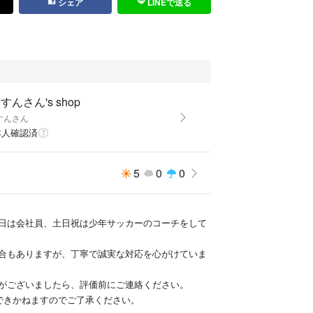
シェア
LINEで送る
フォーマル セレモニー 高見え 冠婚葬祭 オフィ
アル 通勤 通勤スタイル 通勤コーデ 仕事服
窓会 普段着 おしゃれ着 女子会 デート きれいめ 上
ンプルコーデ メンズ レディース ユニセックス ブラ
 高級感
すんさん's shop
すんさん
本人確認済
5
0
0
日は会社員、土日祝は少年サッカーのコーチをして
合もありますが、丁寧で誠実な対応を心がけていま
がございましたら、評価前にご連絡ください。
できかねますのでご了承ください。