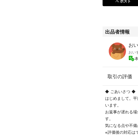
ポスト
フォーマルスーツ 
ス オフィスカジュ
忘年会 新年会 同
品 大人可愛い シ
出品者情報
ンド 人気ブランド
おい
おい
取引の評価
◆ ごあいさつ ◆
はじめまして。平
います。
お返事が遅れる場
す。
気になる点や不備
※評価後の対応は