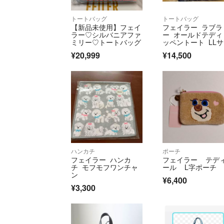
トートバッグ
トートバッグ
【新品未使用】フェイ
フェイラー ラブラ
ラー♡シルバニアファ
ー オールドテディ
ミリー♡トートバッグ
ッペントート LL
ズ ネイビー リニ
¥20,999
¥14,500
アル版
ハンカチ
ポーチ
フェイラー ハンカ
フェイラー テデ
チ モフモフワンチャ
ール L字ポーチ
ン
¥6,400
¥3,300