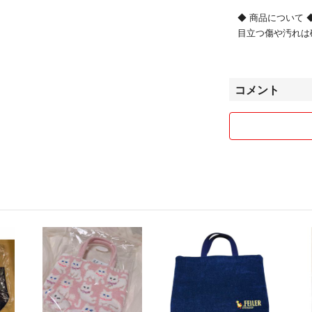
◆ 商品について 
目立つ傷や汚れは
特有の使用感があ
完璧をお求めの方
い。
コメント
◆ 発送について 
小さく折りたたみ
使用することもご
配送中のトラブル
す。
状況により、配送
ご覧いただきあり
お互いに気持ちの
いたします🐶