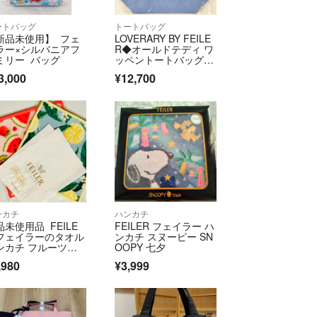
ートバッグ
トートバッグ
新品未使用】 フェ
LOVERARY BY FEILE
ラー×シルバニアフ
R◆オールドテディ ワ
ミリー バッグ
ッペントートバッグ◆
ライトブルー L◆新品
3,000
¥12,700
未開封
ンカチ
ハンカチ
品未使用品 FEILE
FEILER フェイラー ハ
 フェイラーのタオル
ンカチ スヌーピー SN
ンカチ フルーツポ
OOPY 七夕
リとレモンと葉柄で
,980
¥3,999
♪