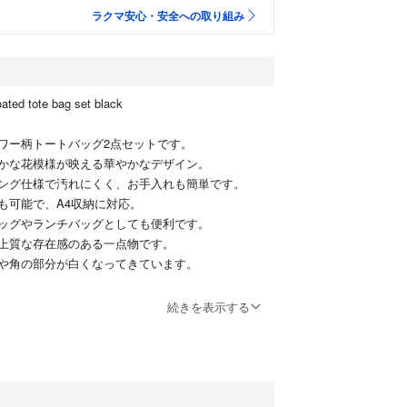
ラクマ安心・安全への取り組み
 coated tote bag set black
ワー柄トートバッグ2点セットです。
かな花模様が映える華やかなデザイン。
ング仕様で汚れにくく、お手入れも簡単です。
も可能で、A4収納に対応。
ッグやランチバッグとしても便利です。
上質な存在感のある一点物です。
や角の部分が白くなってきています。
バッグ 花柄 ブラック 黒 2点セット ビニールコーテ
続きを表示する
 ランチバッグ
がとうございます。
品中 ◆◆◆