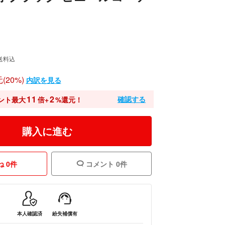
送料込
(20%)
内訳を見る
11
2
確認する
ント最大
倍+
%還元！
購入に進む
 0件
コメント 0件
本人確認済
紛失補償有