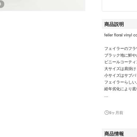
0
商品説明
feiler floral vinyl
フェイラーのフラ
ブラック地に鮮や
ビニールコーティ
大サイズは肩掛け
小サイズはサブバ
フェイラーらしい
経年劣化により底
フェイラー トート
ィング A4サイズ
9ヶ月前
ご覧いただきあり
商品情報
◆◆◆ 他にも出