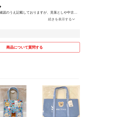
◆
確認のうえ記載しておりますが、見落としや中古品
る場合もございます。
続きを表示する
や、細かな点が気になる方はご購入をお控えくださ
◆
、簡易包装でお送りいたします。リサイクル資材を
商品について質問する
ざいます。
（破損・紛失など）については責任を負いかねま
方法を変更する場合もございます。
がとうございます。
良いお取引ができますよう、どうぞよろしくお願い