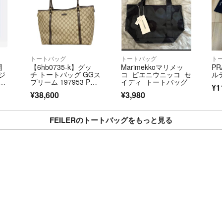
トートバッグ
トートバッグ
ト
周
【6hb0735-k】グッ
Marimekkoマリメッ
PR
ジ
チ トートバッグ GGス
コ ピエニウニッコ セ
ル
ッ
プリーム 197953 PV
イディ トートバッグ
¥1
ー
C ブラウン シャンパ
¥38,600
¥3,980
ンゴールド金具【中
古】レディース
FEILERのトートバッグをもっと見る