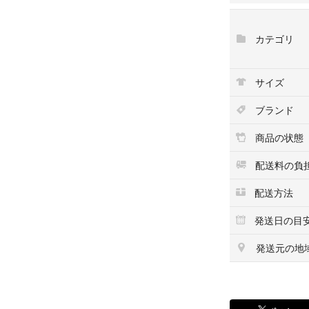
#おいすん全アイ
#おいすんバッグ
カテゴリ
#おいすんFEILER
ぜひご覧ください
サイズ
ご不明点はお気軽
ブランド
【ご購入前にご
・基本的にゆう
商品の状態
・写真の色味は端
・自宅保管・素人
配送料の負
があります。
配送方法
・完璧を求める方
・発送は折りたた
発送日の目
告なく変更する
・説明にない撮
発送元の地
・ご購入前にプロ
お受験 授業参観 
式 二次会 お宮参