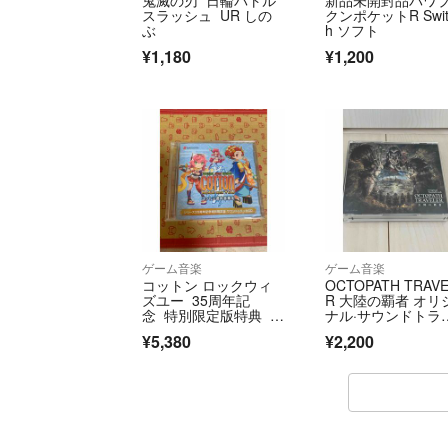
スラッシュ UR しの
クンポケットR Swit
ぶ
h ソフト
¥1,180
¥1,200
ゲーム音楽
ゲーム音楽
コットン ロックウィ
OCTOPATH TRAV
ズユー 35周年記
R 大陸の覇者 オリ
念 特別限定版特典 サ
ナル·サウンドトラ
ウンドトラックCD
ク original soundtr
¥5,380
¥2,200
k 西木康智