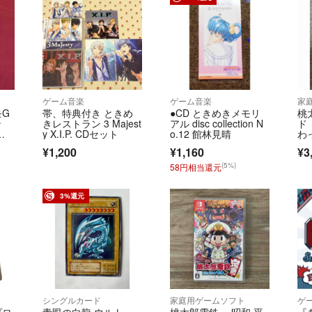
ゲーム音楽
ゲーム音楽
家
モG
帯、特典付き ときめ
●CD ときめきメモリ
桃
ン
きレストラン 3 Majest
アル disc collection N
ド
ン
y X.I.P. CDセット
o.12 館林見晴
わ
¥1,200
¥1,160
¥3
(5%)
58円相当還元
3%還元
シングルカード
家庭用ゲームソフト
ゲ
プロ
青眼の白龍 ウルト
桃太郎電鉄 ～昭和 平
『