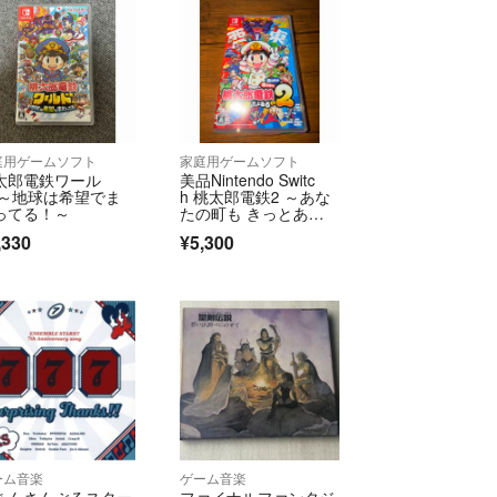
庭用ゲームソフト
家庭用ゲームソフト
太郎電鉄ワール
美品Nintendo Switc
 ～地球は希望でま
h 桃太郎電鉄2 ～あな
ってる！～
たの町も きっとある
～ 東日本編＋西日本
,330
¥5,300
編 動作確認・アルコ
ール消毒済
ーム音楽
ゲーム音楽
あんさんぶるスター
ファイナルファンタジ