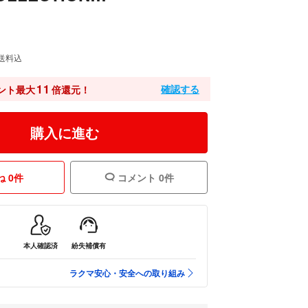
送料込
11
確認する
ント最大
倍還元！
購入に進む
 0件
コメント 0件
本人確認済
紛失補償有
ラクマ安心・安全への取り組み