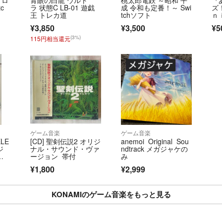
c
ラ 状態C LB-01 遊戯
成 令和も定番！～ Swi
ズ
王 トレカ道
tchソフト
ｎ
ｙ
¥3,850
¥3,500
¥5
ｐ
ａ
(3%)
115円相当還元
ゲーム音楽
ゲーム音楽
ELE
[CD] 聖剣伝説2 オリジ
anemoi Original Sou
ジ
ナル・サウンド・ヴァ
ndtrack メガジャケの
ッ
ージョン 帯付
み
ac
¥1,800
¥2,999
KONAMIのゲーム音楽をもっと見る