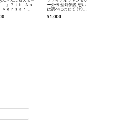
！！』７ｔｈ Ａｎ
ー外伝 聖剣伝説 想い
ｉｖｅｒｓａｒ
は調べにのせて (1991
 ｓｏｎｇ「Ｓｕｒ
年)
00
¥1,000
ｒｉｓｉｎｇ Ｔｈ
ｎｋｓ！！」