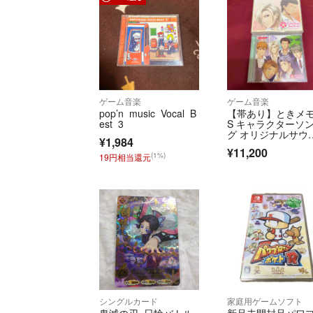
ゲーム音楽
ゲーム音楽
pop’n music Vocal B
【帯あり】ときメ
est 3
S キャラクターソ
グ オリジナルサウ
¥1,984
ドトラック
¥11,200
(1%)
19円相当還元
シングルカード
家庭用ゲームソフト
鬼滅の刃 日輪バトル
新品未開封品パワ