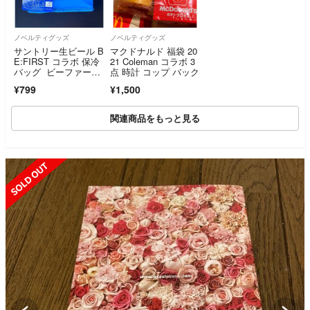
ノベルティグッズ
ノベルティグッズ
サントリー生ビール B
マクドナルド 福袋 20
E:FIRST コラボ 保冷
21 Coleman コラボ 3
バッグ ビーファース
点 時計 コップ バック
ト 限定
¥799
¥1,500
関連商品をもっと見る
SOLD OUT