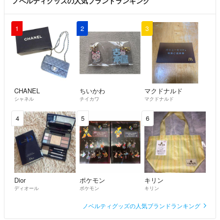
ノベルティグッズの人気ブランドランキング
1
2
3
CHANEL
ちいかわ
マクドナルド
シャネル
チイカワ
マクドナルド
4
5
6
Dior
ポケモン
キリン
ディオール
ポケモン
キリン
ノベルティグッズの人気ブランドランキング