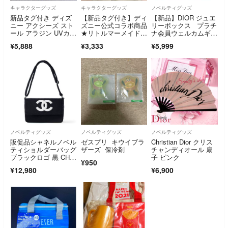
キャラクターグッズ
キャラクターグッズ
ノベルティグッズ
新品タグ付き ディズ
【新品タグ付き】ディ
【新品】DIOR ジュエ
ニー アクシーズ スト
ズニー公式コラボ商品
リーボックス プラチ
ール アラジン UVカッ
★リトルマーメイド★
ナ会員ウェルカムギフ
ト加工 /スカーフ ジャ
グレー
ト
¥5,888
¥3,333
¥5,999
スミン
ノベルティグッズ
ノベルティグッズ
ノベルティグッズ
販促品シャネルノベル
ゼスプリ キウイブラ
Christian Dior クリス
ティショルダーバッグ
ザーズ 保冷剤
チャンディオール 扇
ブラックロゴ 黒 CHA
子 ピンク
¥950
NEL CHANEL
¥12,980
¥6,900