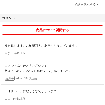
配送に関しまして、
続きを表示する
商品はビニールで包装後、中が見えないように封筒又はダンボール等で
梱包してお送りいたします。
コメント
A4の封筒に入るサイズより大きいものに関しては、
リサイクル材を使用させていただきます。（ダンボール、ショップの紙
袋など）
商品について質問する
詳しい包装方法等は取引の際にご質問ください。
また、商品によっては多少の値下げ交渉は可能なので、お気軽にコメン
検討致します。ご確認頂き、ありがとうございます！
トください。
みな
- 3年以上前
価格交渉中などでも、先に購入された方を優先させていただきますの
で、ご了承ください。
コメントありがとうございます。
数えてみたところ15枚（30ページ）ありました。
arisa
- 3年以上前
出品者
一冊何ページになりますでしょうか？
みな
- 3年以上前