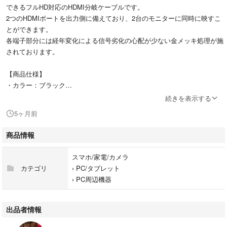
できるフルHD対応のHDMI分岐ケーブルです。
2つのHDMIポートを出力側に備えており、2台のモニターに同時に映すこ
とができます。
各端子部分には経年変化による信号劣化の心配が少ない金メッキ処理が施
されております。
【商品仕様】
・カラー：ブラック
・全長：約30cm
続きを表示する
・重量：約46g
5ヶ月前
・入力端子：HDMI タイプA オス
・出力端子：HDMI タイプA メス×2ポート
商品情報
・HDMIバージョン：V1.4
・対応解像度：1080p/1080i/720p/480p/480i
スマホ/家電/カメラ
・最大転送速度(理論値)：10.2Gbps
カテゴリ
›
PC/タブレット
・ケーブルタイプ：パッシブタイプ
›
PC周辺機器
・セット内容：HDMI分岐ケーブル本体のみ
【ご注意】
出品者情報
・接続する2つのモニターは、同一モデル・同一サイズであることが推奨