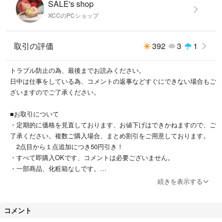
されます。異なるモデルやサイズのモニターを接続すると、片方の画面し
SALE's shop
か表示されない、または映像が出力されない可能性がありますので、ご注
XCCのPCショップ
意ください。
・HDCPおよびMacBookには対応していません。TVボックス/有線TVボッ
取引の評価
392
3
1
クス（Roku、Apple TV Boxなど）には使用できません。NetflixやBlu-ray
など、HDCP保護されたコンテンツの再生時に映像が映らない。
トラブル防止の為、最後までお読みください。
日中は仕事をしている為、コメントの返事などすぐにできない場合もご
ざいますのでご了承ください。
＊入荷時期により、デザインが多少が異なる場合がございます。あらかじ
め御了承下さい。
■お取引について
＊基本的に最安値での発送方法になります。
・定期的に価格を見直しております、お値下げはできかねますので、ご
＊お安く提供するために簡易包装で発送いたします。
了承ください。複数ご購入場合、まとめ割引をご用意しております。
＊まとめ割引有り、2点目から１点追加につき50円引き！
2点目から１点追加につき50円引き！
＊日本語の取扱説明書は付属しておりません。
・すべて即購入OKです、コメントは必要ございません。
＊長距離輸送を経て国内へ輸入されている為、化粧箱に破れ、傷やへこ
・一部商品、化粧箱なしです。
み、汚れなどがある場合がございます。また使用上問題ない程度汚れ、小
続きを表示する
傷などがある場合がございます。
■発送・梱包について
＊万が一商品に不備がございましたら必ず評価前にご連絡をお願いいたし
・基本的に最安値での発送方法になります。普通郵便の場合、補償など
ます。誠意を持って対応をいたします。
コメント
がありせん。