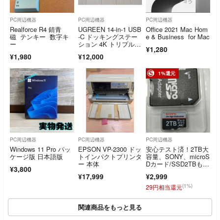
PC周辺機器
PC周辺機器
PC周辺機器
Realforce R4 錆青
UGREEN 14-in-1 USB
Office 2021 Mac Hom
磁 テンキー 数字キ
-C ドッキングステー
e & Business for Mac
ー
ション 4K トリプルデ
¥1,280
ィスプレイ
¥1,980
¥12,000
1%還元
PC周辺機器
PC周辺機器
PC周辺機器
Windows 11 Pro パッ
EPSON VP-2300 ドッ
安心テスト済！2TB大
ケージ版 日本語版
トインパクトプリンタ
容量、SONY、microS
ー 本体
Dカード/SSD2TBもあ
¥3,800
り
¥17,999
¥2,999
(1%)
29円相当還元
関連商品をもっと見る