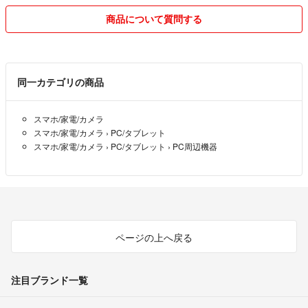
補償、追跡あり、匿名配送等ご希望の場合、差額分をいただければ変
更は可能ですので購入前にコメントください。
商品について質問する
・お届けまでは2〜７日程度お時間頂きます。余裕をもってご注文くだ
さい。（祝日や天候等によりそれ以上かかる場合もございます。）
・プチプチに包んで送らせで頂きます（厚みオーバー場合、プチプチを
使えず場合があります）。
同一カテゴリの商品
・できるだけお安く販売させて頂く為、梱包は簡易包装となります。
・商品のサイズによってはを小さくしたり、圧縮して、発送をしており
スマホ/家電/カメラ
ます。
スマホ/家電/カメラ
›
PC/タブレット
スマホ/家電/カメラ
›
PC/タブレット
›
PC周辺機器
■定休日
・家の近くに郵便局は日・祝や年末年始も営業しておりますので、基本
的に毎日発送致します。
※まれに発送できない日もございます。
■商品状態について
ページの上へ戻る
・長距離輸送を経て国内へ輸入されている為、化粧箱に破れ、傷やへこ
み、汚れなどがある場合がございます。また使用上問題ない程度汚れ、
小傷などがある場合がございます。海外製品にご不安な場合は、申し訳
注目ブランド一覧
ございませんがご利用を控え下さい。
・ご使用のモニター環境などによって、画像と現物で多少色味が違って