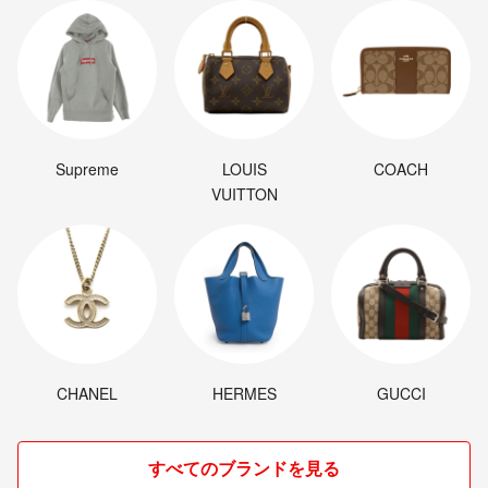
見える場合があります。
■商品管理
・ペットはいません。タバコも吸いません。
■返品・交換について
・検品して販売させていただいていますが、万が一不良や使用に支障が
Supreme
LOUIS
COACH
あるような商品が届きましたら、返品・交換等しっかりと対応致します
VUITTON
ので、必ず"受取評価前"にご連絡ください。"評価後"では対応できない
場合もございます。
■注意事項
・発送前キャンセルが可能です、お気軽にお申し付けください。
・返送された場合の再送の送料はご購入者様ご負担となります。
お読み頂きありがとうございました。
CHANEL
HERMES
GUCCI
すべてのブランドを見る