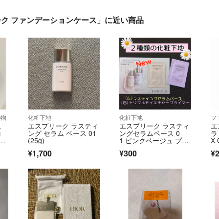
リーク ファンデーションケース」に近い商品
小物
化粧下地
化粧下地
フ
ス
エスプリーク ラスティ
エスプリーク ラスティ
エ
コ
ング セラム ベース 01
ングセラムベース 0
ラ
旅
(25g)
1 ピンクベージュ プラ
X
イマー 下地
3g
¥1,700
¥300
¥2