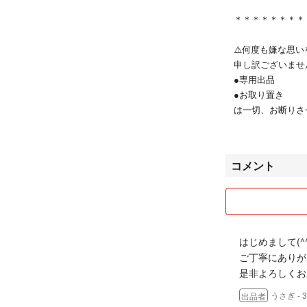
＊＊＊＊＊＊＊＊
⚠️何度も嫌な思
申し訳ございませ
●専用出品
●お取り置き
は一切、お断りさ
＊＊＊＊＊＊＊＊
コメント
いろいろなジャン
●トラブルを避け
る方、used品
す。
はじめまして(^^
ご丁寧にありが
●在庫確認のコメ
是非よろしくお
即決、即購入、大
うさぎ
-
出品者
●【新品の商品の