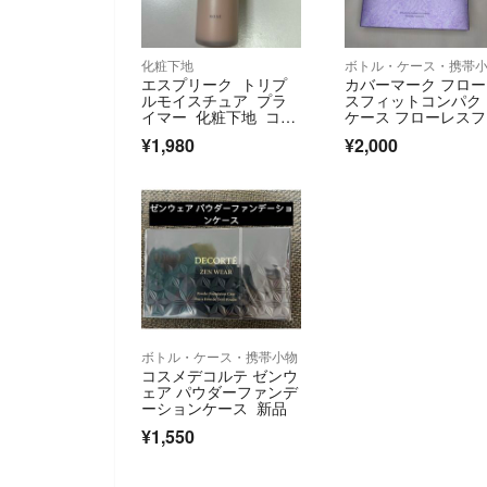
化粧下地
ボトル・ケース・携帯
エスプリーク トリプ
カバーマーク フロ
ルモイスチュア プラ
スフィットコンパク
イマー 化粧下地 コー
ケース フローレス
セー
ット用(1コ入)
¥1,980
¥2,000
ボトル・ケース・携帯小物
コスメデコルテ ゼンウ
ェア パウダーファンデ
ーションケース 新品
¥1,550