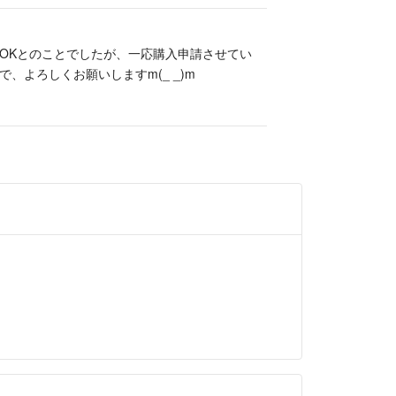
りのお値下げ】
のお値下げ】
OKとのことでしたが、一応購入申請させてい
げ】
、よろしくお願いしますm(_ _)m
はご遠慮願います。
はおりません。
送料の都合で圧縮してお送りする場合がございま
引きを心掛けております。
願いします☆