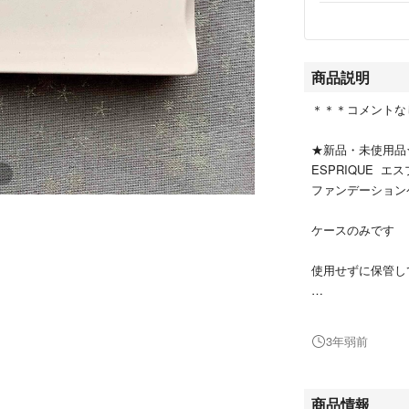
商品説明
＊＊＊コメントな
★新品・未使用品
ESPRIQUE エ
ファンデーション
ケースのみです
使用せずに保管し
#エスプリーク #
3年弱前
タイプ···その他
商品情報