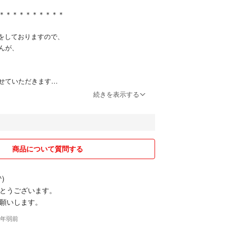
＊＊＊＊＊＊＊＊＊＊
いをしておりますので、
んが、
せていただきます
続きを表示する
＊＊＊＊＊＊＊＊＊＊
ルを幅広く出品しております。
るため、クレーム・返品なしでご購入していただけ
商品について質問する
にご理解していただける方にお譲りさせていただきま
)
とうございます。
は必要ありません。
願いします。
歓迎です！
 3年弱前
お値下げ】