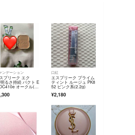
ァンデーション
口紅
スプリーク エク
エスプリーク プライム
 明るさ持続 パクト E
ティント ルージュ PK8
 OC410e オークル(9.
52 ピンク系(2.2g)
,300
¥2,180