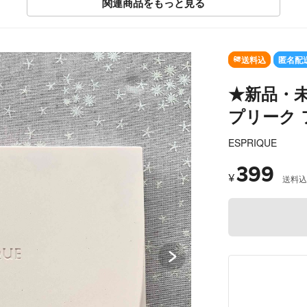
関連商品をもっと見る
SOLD OUT
送料込
匿名配
★新品・未
プリーク
ESPRIQUE
399
¥
送料込