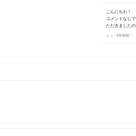
【出品したばか
こんにちわ！
【お値下げ直後
コメントなしで
【大幅なお値下
ただきましたので
【お取り置き】
くぅ
- 3年弱前
●喫煙者、ペット
●商品によっては
す。
気持ちのよいお取
どうぞよろしくお