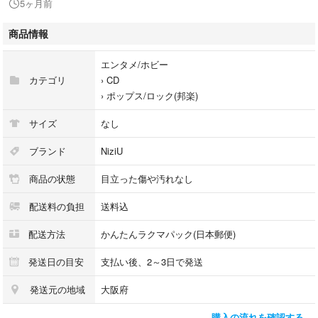
5ヶ月前
商品コンディション
・ケース…綺麗
商品情報
・ディスク…綺麗
・歌詞カード…有り
エンタメ/ホビー
・帯…無し
カテゴリ
›
CD
›
ポップス/ロック(邦楽)
必ずプロフィールを確認の上、納得した上でお買い求め下さい。
サイズ
なし
まとめて購入される場合は、2枚目より送料分の150円を引いた150円でO
K！（4枚まで同封可能です。）
ブランド
NiziU
詳しくはプロフィールをご覧下さい。
商品の状態
目立った傷や汚れなし
他の商品の検索は、プロフィール内の「すべての商品」→「ショップ内を
配送料の負担
送料込
さがす」で検索ください。
配送方法
かんたんラクマパック(日本郵便)
よろしくお願いします。
発送日の目安
支払い後、2～3日で発送
#ＮｉｚｉＵ
発送元の地域
大阪府
#ESCL-5517
#エンタメ/ホビー
購入の流れを確認する