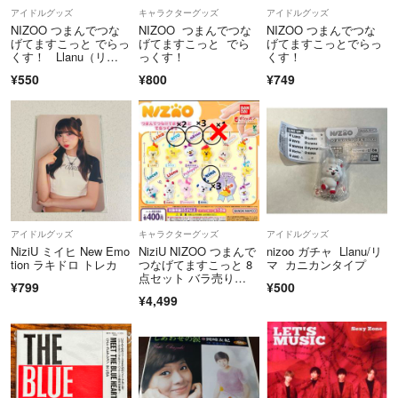
の等なので、説明と商品が一致しない場合が有ります。写真をしっかり
アイドルグッズ
キャラクターグッズ
アイドルグッズ
見て納得してから購入下さい。
NIZOO つまんでつな
NIZOO つまんでつな
NIZOO つまんでつな
・新品を含め一度人の手に渡った商品です。神経質な方は購入を控えて
げてますこっと でらっ
げてますこっと でら
げてますこっとでらっ
くす！ Llanu（リ
っくす！
くす！
下さい。
マ） NiziU
¥550
¥800
¥749
・CD及びDVD(Blu-ray Disc含む）のケースは発売時のものから交換し
ている場合があります。
・サンプル品、レンタル落ちに気付いていない場合もあります。
・サンプル品は販売されている商品と違い、特典及び全ての曲が入って
いるとは限りません。
・「購入して良いですか？」は必要有りません。即購入可能です。
・発送や連絡は夜中になります。
・商品によっては、自宅以外に保管している場合があるので、発送まで
アイドルグッズ
キャラクターグッズ
アイドルグッズ
2〜3日かかります。
NiziU ミイヒ New Emo
NiziU NIZOO つまんで
nizoo ガチャ Llanu/リ
（連休の場合、もう少しお時間を頂くかもしれません）
tion ラキドロ トレカ
つなげてますこっと 8
マ カニカンタイプ
・ケースの中に管理用の番号テープ（容易に剥がれるもの）が残ってい
点セット バラ売り
¥799
¥500
◎ ニジュー ニズー ガ
る場合があります。
¥4,499
チャ リチュ リヨ マヤ
最後まで御覧いただき、有難うございました。
ン キナ
よろしくお願いします。 浪人レーダー