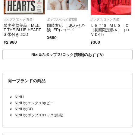
ポップス/ロック(邦楽)
ポップス/ロック(邦楽)
ポップス/ロック(邦楽)
希少廃盤美品！MEE
岡崎友紀 しあわせの
ＬＥＴ’Ｓ ＭＵＳＩＣ
T THE BLUE HEART
涙 EPレコード
（初回限定盤Ａ）（Ｄ
S 帯付き 2CD
ＶＤ付）
¥680
¥2,980
¥300
NiziUのポップス/ロック(邦楽)のおすすめ
同一ブランドの商品
NiziU
NiziUのエンタメ/ホビー
NiziUのCD
NiziUのポップス/ロック(邦楽)