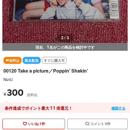
3 / 3
1
現在、
名がこの商品を検討中です
送料込
匿名配送
すぐに購入可
00120 Take a picture／Poppin’ Shakin’
NiziU
300
¥
送料込
11
条件達成でポイント最大
倍還元！
確認する
いいね 1件
コメント 0件