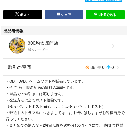
#CD
#ポップス/ロック(邦楽)
ポスト
シェア
LINEで送る
出品者情報
300均太郎商店
浪人レーダー
取引の評価
88
0
0
・CD、DVD、ゲームソフトを販売しています。
・全て1枚、匿名配送の送料込300円です。
・単品での値引きには応じません。
・発送方法は全てポスト投函です。
（ゆうパケットポストmini、もしくはゆうパケットポスト）
・郵送中のトラブルにつきましては、お手伝いはしますがお客様自身で
行ってください。
・まとめての購入なら2枚目以降を送料分150円引きにて、4枚まで同封