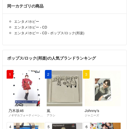
同一カテゴリの商品
エンタメ/ホビー
エンタメ/ホビー
›
CD
エンタメ/ホビー
›
CD
›
ポップス/ロック(邦楽)
ポップス/ロック(邦楽)の人気ブランドランキング
1
2
3
乃木坂46
嵐
Johnny's
ノギザカフォーティーシックス
アラシ
ジャニーズ
4
5
6