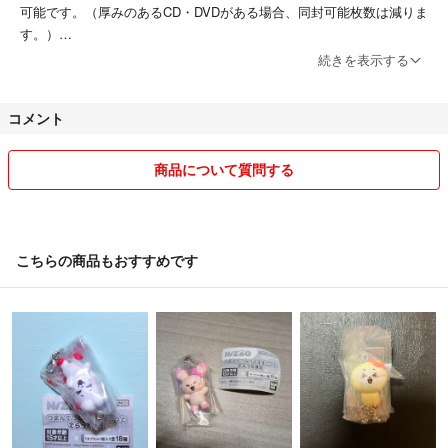
可能です。（厚みのあるCD・DVDがある場合、同封可能枚数は減りま
す。）
・まとめ買いの際は、必ず購入前に商品名の最初に有る番号をコメント
続きを表示する
でお知らせ下さい。後ほど専用にて再出品致します。
1枚 300円
コメント
2枚 450円
3枚 600円
4枚 750円
商品について質問する
・商品は再生確認してませんが、大きなキズ、大きなヒビや割れ、大き
な汚れの有るものは販売しておりません。
コンディションは3段階
1、新品
こちらの商品もおすすめです
2、綺麗（全体的にスレキズは有るものの綺麗）
3、普通（ディスクに薄いキズ及びケースにキズや細かなヒビ・歌詞カ
ードに薄いシミや折れ等有り）
・綺麗でも音トビ等有るかもしれません。（基本ノークレーム、ノーリ
ターンです。）
・出品時には気付かなかったキズ、写真に映りきらないキズ、ヒビや割
れ、汚れ等有るかもしれません。
・商品説明はバーコードで出たもの、AIで出たもの、写真検索で出たも