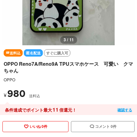
3 / 11
送料込
匿名配送
すぐに購入可
OPPO Reno7A/Reno9A TPUスマホケース 可愛い クマ
ちゃん
OPPO
980
¥
送料込
11
条件達成でポイント最大
倍還元！
確認する
いいね 0件
コメント 0件