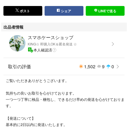
【素材】ソフトTPU
ポスト
シェア
LINEで送る
★実用性：TPUケースで本体やキズや汚れから守る。ケースを付けたまま
各ボタン、機能を対応する！
出品者情報
★ストラップ穴付き
スマホケースショップ
KING☆ 即購入OK＆匿名発送 ☆
他にもスマホケース出品中です
本人確認済
↓↓↓
#KING☆OPPOReno7A＆9A
取引の評価
1,502
9
0
⚠️海外輸入品のため、輸入品にご理解ある方のみのご購入とさせて頂きま
す。またトラブル防止や品質確認の為に一度開封して検品しております。
ご覧いただきありがとうございます。
opporeno7a/reno9a OPPO Reno 7A/Reno 9A
気持ちの良いお取引を心がけております。
a201op/a301op/cph2353/cph2353動物、ペット、ネコ、パンダ、熊、ク
一つ一つ丁寧に検品・梱包し、できるだけ早めの発送を心がけておりま
マ、テディベア（Teddy bear）パンダ、オオカミ狼、虹、スマイル、フラ
す。
ワー、花、赤キング、かわいい、かっこいい。
【発送について】
OPPO Reno7A/Reno9A TPUスマホケース 可愛い クマちゃん
基本的に2日以内に発送いたします。