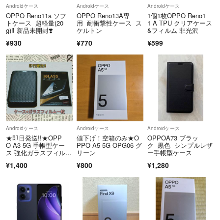
Androidケース
Androidケース
Androidケース
OPPO Reno11a ソフ
OPPO Reno13A専
1個1枚OPPO Reno1
トケース 超軽量(20
用 耐衝撃性ケース ス
1 A TPU クリアケース
g)‼️ 新品未開封❣️
ケルトン
&フィルム 非光沢
¥930
¥770
¥599
Androidケース
Androidケース
Androidケース
★即日発送!!★OPP
値下げ！空箱のみ★O
OPPOA73 ブラッ
O A3 5G 手帳型ケー
PPO A5 5G OPG06 グ
ク 黒色 シンプルレザ
ス 強化ガラスフィルム
リーン
ー手帳型ケース
セット
¥1,400
¥800
¥1,280