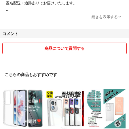
匿名配送・追跡ありでお届けいたします。
【梱包について】
続きを表示する
防水対策・緩衝材を使用し、丁寧に梱包いたします。
コメント
【商品について】
検品は行っておりますが、万が一見落とし等ございましたらご容赦くだ
さい。
商品について質問する
【配送について】
沖縄・離島へのお届けは、通常よりお時間（4～11日程度）をいただく
場合がございます。あらかじめご了承ください。
こちらの商品もおすすめです
【お願い】
万が一、誤出荷や商品不備、配送中の破損などがございましたら、評価
前にご連絡ください。誠意をもって対応させていただきます。
最後まで責任をもって対応いたします。
どうぞよろしくお願いいたします。