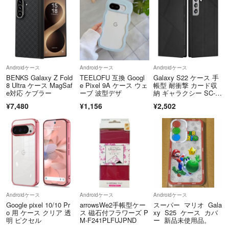
Androidケース
Androidケース
Androidケース
BENKS Galaxy Z Fold
TEELOFU 互換 Googl
Galaxy S22 ケース 手
8 Ultra ケース MagSaf
e Pixel 9A ケース ウェ
帳型 耐衝撃 カード収
e対応 ケブラー
ーブ 波型デザ
納 ギャラクシー SC-51
C SCG13 カバー 財布
¥7,480
¥1,156
¥2,502
型 スタンド機能 高
Androidケース
Androidケース
Androidケース
Google pixel 10/10 Pr
arrowsWe2手帳型ケー
スーパー マリオ Gala
o 用 ケース クリア 透
ス 磁石付フラワーズ P
xy S25 ケース カバ
明 ピクセル
M-F241PLFUJPND
ー 新品未使用品。