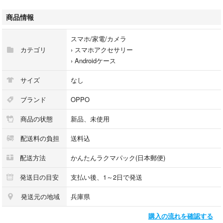
オッポ リノ7A/リノ9A
商品情報
OPPO Reno7A/Reno9A
A201OP / A301OP (ワイモバイル)
スマホ/家電/カメラ
CPH2353/CPH2523 (楽天モバイル)
カテゴリ
›
スマホアクセサリー
simフリー版 mineo ⅡJmio
›
Androidケース
☆★デザイン☆★
サイズ
なし
紫の花
ブランド
OPPO
赤キング
商品の状態
新品、未使用
パンダ
オオカミ
配送料の負担
送料込
クマちゃん
黒格熊
配送方法
かんたんラクマパック(日本郵便)
※商品のお色は撮影環境や設定により発色など実物と多少の違いが生じる
発送日の目安
支払い後、1～2日で発送
ことがございます、ご了承ください。
発送元の地域
兵庫県
【個数】1個
購入の流れを確認する