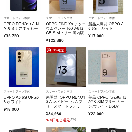
スマートフォン本体
スマートフォン本体
スマートフォン本体
OPPO RENO13 A N
OPPO FIND X9 チタニ
新品未開封 OPPO A
A ルミナスネイビー
ウムグレー 16GB/512
5 5G ホワイト
GB SIMフリー 国内版
¥33,730
¥17,900
¥123,380
1%還元
スマートフォン本体
スマートフォン本体
スマートフォン本体
OPPO A5 5G OPG0
未開封 OPPO RENO1
美品 OPPO reno9a 12
6 ホワイト
3 A ネイビー シムフ
8GB SIMフリー ムー
リースマートフォ
ンホワイト DSDV
¥18,000
ン 本体 スマホ
¥34,980
¥22,000
(1%)
349円相当還元