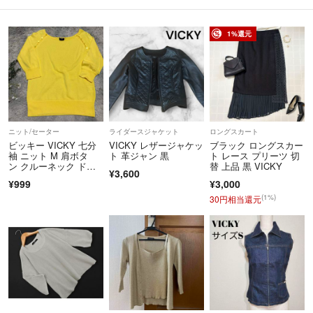
1%還元
ニット/セーター
ライダースジャケット
ロングスカート
ビッキー VICKY 七分
VICKY レザージャケッ
ブラック ロングスカー
袖 ニット M 肩ボタ
ト 革ジャン 黒
ト レース プリーツ 切
ン クルーネック ドル
替 上品 黒 VICKY
¥3,600
マン
¥999
¥3,000
(1%)
30円相当還元