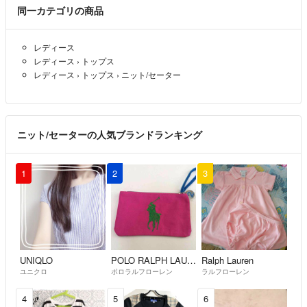
同一カテゴリの商品
レディース
レディース
›
トップス
レディース
›
トップス
›
ニット/セーター
ニット/セーターの人気ブランドランキング
1
2
3
UNIQLO
POLO RALPH LAUREN
Ralph Lauren
ユニクロ
ポロラルフローレン
ラルフローレン
4
5
6