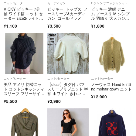
ニット/セーター
カーディガン
Gジャン/デニムジャケット
VICKY ビッキー 7分
ビッキー トップス ノ
ビッキー 濃紺 デニ
袖 ワイド幅 ニット セ
ースリーブ&カーディ
ム ノースリ M シンプ
ーター size2/ライトグ
ガン ゴールドラメ
ル 羽織り 大人カジュ
レー ■◇ レディース
アル
¥1,100
¥3,500
¥1,800
ニット/セーター
ニット/セーター
ニット/セーター
美品 アメリ 切替ニッ
【clear】タグ付 パフ
ノーウォス Hand knitti
ト コットンキャンディ
スリーブリブニット 半
ng mohair gown ニット
スリーブ フリーサイ
袖 ホワイト きれいめ
¥12,900
ズ 黒ハイネック
カジュアル
¥5,500
¥2,980