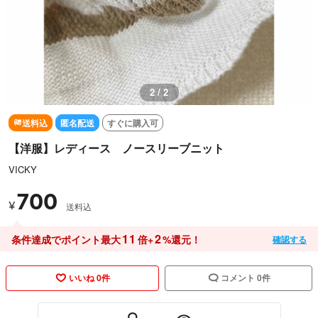
2 / 2
送料込
匿名配送
すぐに購入可
【洋服】レディース ノースリーブニット
VICKY
700
¥
送料込
11
2
条件達成でポイント最大
倍+
%還元！
確認する
いいね 0件
コメント 0件