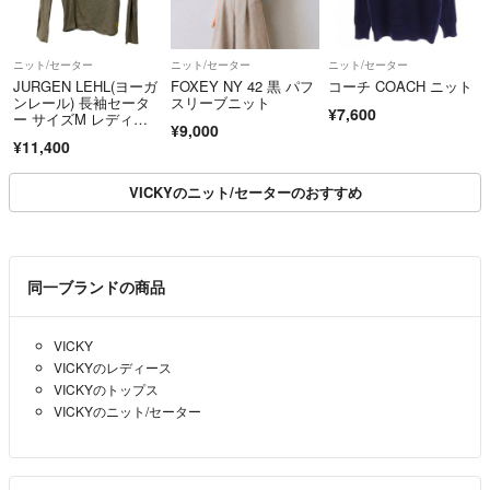
ニット/セーター
ニット/セーター
ニット/セーター
JURGEN LEHL(ヨーガ
FOXEY NY 42 黒 パフ
コーチ COACH ニット
ンレール) 長袖セータ
スリーブニット
¥7,600
ー サイズM レディー
¥9,000
ス - グレー×イエロー×
¥11,400
マルチ Vネック
VICKYのニット/セーターのおすすめ
同一ブランドの商品
VICKY
VICKYのレディース
VICKYのトップス
VICKYのニット/セーター