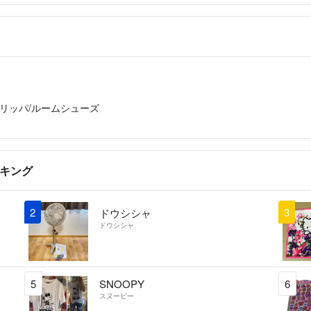
リッパ/ルームシューズ
ンキング
2
3
ドウシシャ
ドウシシャ
5
SNOOPY
6
スヌーピー