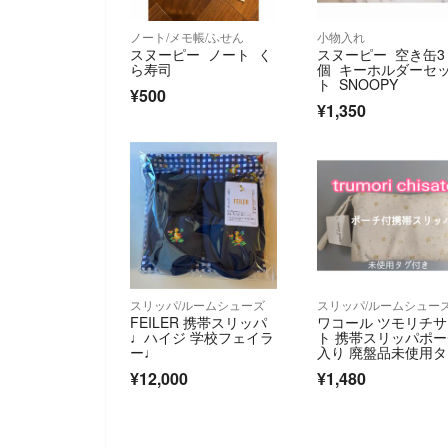
ノート/メモ帳/ふせん
小物入れ
スヌーピー ノート く
スヌーピー 空き缶3
ら寿司
個 キーホルダーセ
ト SNOOPY
¥500
¥1,350
スリッパ/ルームシューズ
スリッパ/ルームシュー
FEILER 携帯スリッパ
ワコール ツモリチサ
♩ハイジ 学校フェイラ
ト 携帯スリッパポ
ー♩
入り 廃盤品未使用
付
¥12,000
¥1,480