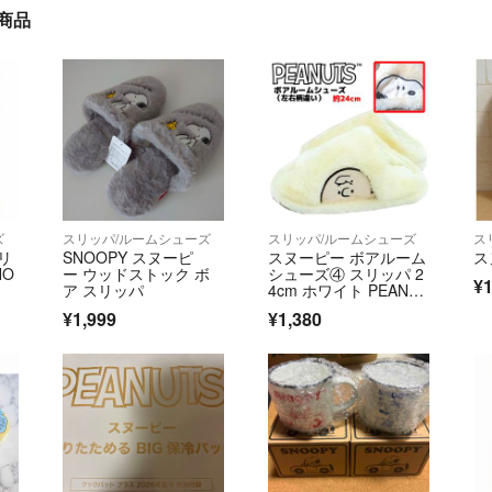
商品
ズ
スリッパ/ルームシューズ
スリッパ/ルームシューズ
ス
リ
SNOOPY スヌーピ
スヌーピー ボアルーム
ス
NO
ー ウッドストック ボ
シューズ④ スリッパ 2
¥1
ア スリッパ
4cm ホワイト PEANUT
S
¥1,999
¥1,380