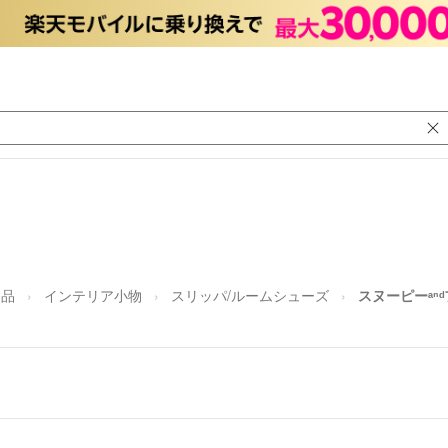
用品
インテリア小物
スリッパ/ルームシューズ
スヌーピーᵃⁿ