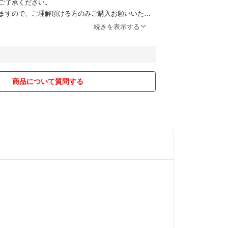
ご了承ください。
ますので、ご理解頂ける方のみご購入お願いいたし
続きを表示する
しておりますので、sold outの場合がございま
すが、入れ違いの場合はお断りさせていただく事がご
の範囲内でお願いいたします。
やキャンセルは、こちらの不備以外お断りいたしま
商品について質問する
引を心掛けておりますので、どうぞよろしくお願い