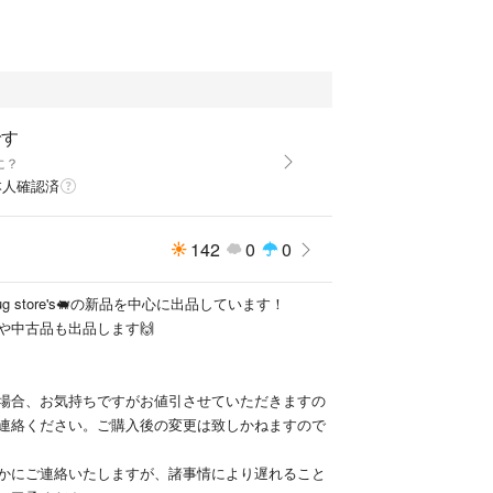
です
に？
本人確認済
142
0
0
ug store's🐖の新品を中心に出品しています！
や中古品も出品します🙌
場合、お気持ちですがお値引させていただきますの
連絡ください。ご購入後の変更は致しかねますので
かにご連絡いたしますが、諸事情により遅れること