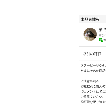
出品者情報
猫
猫な
取引の評価
スヌーピー🐶やdr
たまにその他商品
⚠️注意事項⚠️
◎複数点ご購入の
でコメントにてご
ご注意ください。
◎可能な限り速や