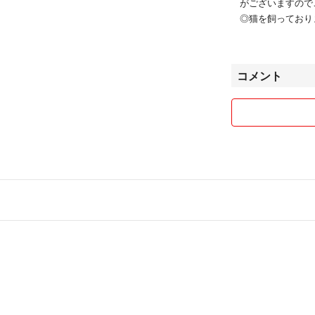
がございますので
◎猫を飼っており
ます。
◎他サイトにも出品
す。即購入OKで
コメント
ざいます。
◎コメントは常識
◎ご購入後の変更
す。
気持ちの良いお取
いたします🙇‍♀️