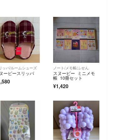
リッパ/ルームシューズ
ノート/メモ帳/ふせん
ヌーピースリッパ
スヌーピー ミニメモ
帳 10冊セット
,580
¥1,420