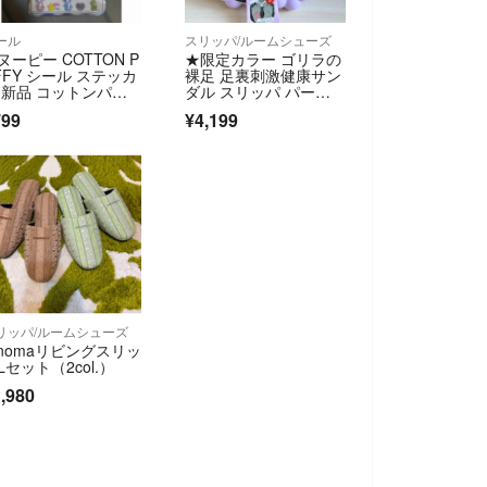
ール
スリッパ/ルームシューズ
ヌーピー COTTON P
★限定カラー ゴリラの
FFY シール ステッカ
裸足 足裏刺激健康サン
 新品 コットンパフ
ダル スリッパ パープ
ー
ル/紫 Ｍサイズ 厚底サ
799
¥4,199
ンダル★新品
リッパ/ルームシューズ
enomaリビングスリッ
Lセット（2col.）
,980