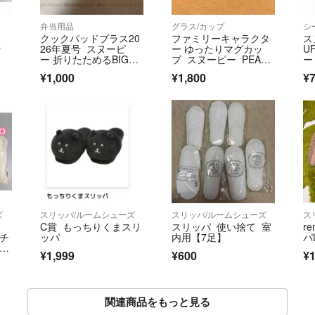
弁当用品
グラス/カップ
シ
クックパッドプラス20
ファミリーキャラクタ
ス
ッ
26年夏号 スヌーピ
ー ゆったりマグカッ
U
ー 折りたためるBIG保
プ スヌーピー PEANU
ー
冷バッグ
TS
ィ
¥1,000
¥1,800
¥
ズ
スリッパ/ルームシューズ
スリッパ/ルームシューズ
ス
C賞 もっちりくまスリ
スリッパ 使い捨て 室
r
ーチ
ッパ
内用【7足】
パ
タグ
¥1,999
¥600
¥1
関連商品をもっと見る