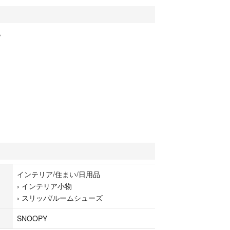
。
インテリア/住まい/日用品
›
インテリア小物
›
スリッパ/ルームシューズ
SNOOPY