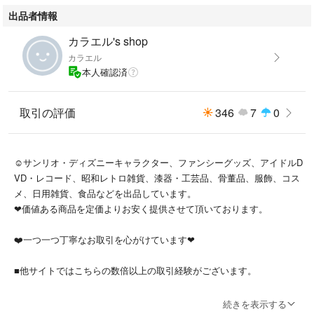
出品者情報
カラエル's shop
カラエル
本人確認済
取引の評価
346
7
0
☺️サンリオ・ディズニーキャラクター、ファンシーグッズ、アイドルD
VD・レコード、昭和レトロ雑貨、漆器・工芸品、骨董品、服飾、コス
メ、日用雑貨、食品などを出品しています。
❤価値ある商品を定価よりお安く提供させて頂いております。
❤️一つ一つ丁寧なお取引を心がけています❤
■他サイトではこちらの数倍以上の取引経験がございます。
■販売手数料・送料・状態を考慮して充分にお値下げした価格設定にし
続きを表示する