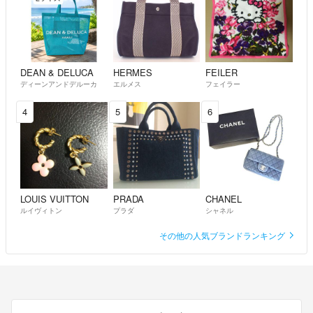
■コメント頂いた上で複数ご購入の方には、おまとめ発送&お値引き対
応致します。
(送料の差額分お値引きさせて頂きます)
DEAN & DELUCA
HERMES
FEILER
おまとめ発送で厚みがオーバーしてしまった場合は、お値下げは致しま
ディーンアンドデルーカ
エルメス
フェイラー
すが別々にご購入頂く場合もございます。
4
5
6
■ご購入意志のないコメント・冷やかし・嫌がらせ・暇潰しのコメント
だと判断した場合は措置を取ります。
■喫煙者、ペットはおりません。
■購入後にお客様ご都合での返品・交換はお受けしておりません。
LOUIS VUITTON
PRADA
CHANEL
ルイヴィトン
プラダ
シャネル
■普通郵便に関してはお届けまでに多少お時間がかかりますので余裕を
その他の人気ブランドランキング
持ってご購入をお願いいたします。
■普通郵便からラクマパックに変更する場合は送料の差額分を加算させ
て頂きます。