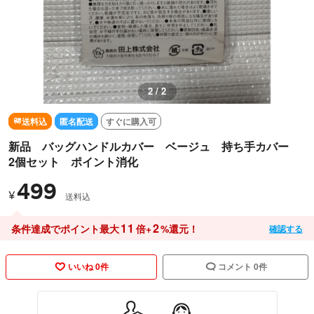
2 / 2
送料込
匿名配送
すぐに購入可
新品 バッグハンドルカバー ベージュ 持ち手カバー
2個セット ポイント消化
499
¥
送料込
11
2
条件達成でポイント最大
倍+
%還元！
確認する
いいね 0件
コメント 0件