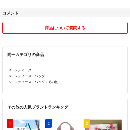
ておりますので、基本提示価格でご購入下さい。
コメント
■お値段交渉の際はご希望価格を提示の上コメントよろしくお願いいた
します。お値下げは常識の範囲以内でお願いいたします。
(購入を考えてますが、いくらまでお値下げ可能でしょうか？には基準
商品について質問する
がわかりませんので返信しません)
❤海外代行サービスの方のご購入も歓迎いたします。
同一カテゴリの商品
❤️商品価値がわかる方とご縁があると嬉しいです！(お取引頂いた皆様
ありがとうございます。心より感謝申し上げます(^∧^)
レディース
レディース
›
バッグ
■コンビニ/ATM支払いをお選びの方は、必ずお支払い予定日をお知らせ
レディース
›
バッグ
›
その他
下さい。
■お取り置きはいたしません。(大変迷惑な思いをしたので、もう懲り懲
りです)
その他の人気ブランドランキング
❤5万円以上の高額商品のお値段交渉等ございましたらお気軽にコメン
ト下さい。
1
2
3
可能な限り対応させて頂きます。