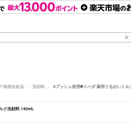
ア/基礎化粧品
洗顔料
6プッシュ使用◼️イハダ 薬用うるおいミルク
ク洗顔料 140mL