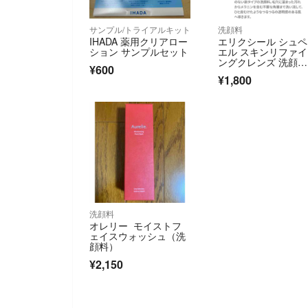
サンプル/トライアルキット
洗顔料
IHADA 薬用クリアロー
エリクシール シュ
ション サンプルセット
エル スキンリファ
ングクレンズ 洗顔
¥600
料 角質除去 ザラつ
¥1,800
き 黒ずみ 透明感 ク
イ 新品 未使用
洗顔料
オレリー モイストフ
ェイスウォッシュ（洗
顔料）
¥2,150