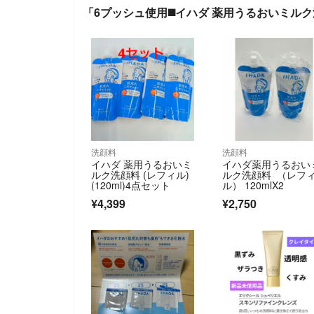
「6プッシュ使用◼️イハダ 薬用うるおいミルク
洗顔料
洗顔料
イハダ 薬用うるおいミ
イハダ薬用うるおい
ルク洗顔料 (レフィル)
ルク洗顔料 （レフ
(120ml)4点セット
ル） 120mlX2
¥4,399
¥2,750