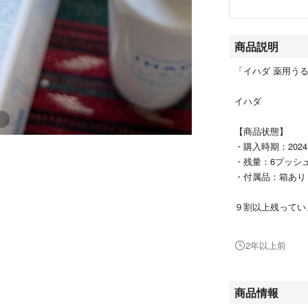
商品説明
「イハダ 薬用うる
イハダ
【商品状態】
・購入時期：2024.
・残量：6プッシ
・付属品：箱あり
９割以上残ってい
箱に入れて送りま
よろしくお願いい
2年以上前
濃密なミルクで肌
立てない洗顔料。
商品情報
る、汚れや皮脂、