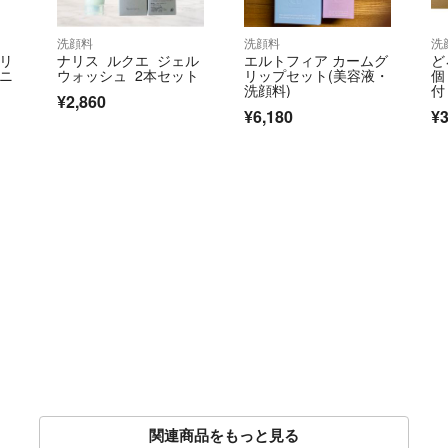
洗顔料
洗顔料
洗
ペリ
ナリス ルクエ ジェル
エルトフィア カームグ
ど
イニ
ウォッシュ 2本セット
リップセット(美容液・
個
洗顔料)
付
¥2,860
¥6,180
¥3
レ
関連商品をもっと見る