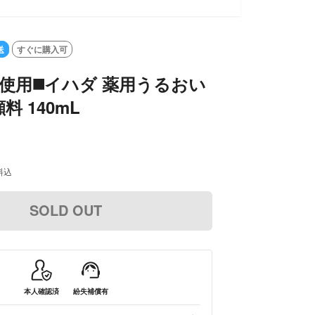
送
すぐに購入可
使用◼️イハダ 薬用うるおい
 140mL
料込
SOLD OUT
本人確認済
紛失補償有