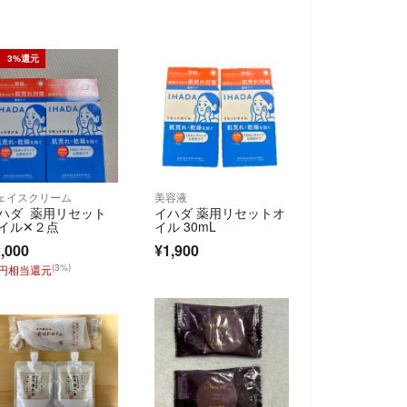
3%還元
ェイスクリーム
美容液
ハダ 薬用リセット
イハダ 薬用リセットオ
イル✕２点
イル 30mL
,000
¥1,900
(3%)
0円相当還元