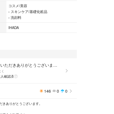
。メイクも同時に落とせます。本品は専用のつめか
コスメ/美容
ご用意しています
›
スキンケア/基礎化粧品
›
洗顔料
ルク洗顔料
IHADA
化粧品
ご覧いただきありがとうございます♪
じく
本人確認済
146
0
0
だきありがとうございます。