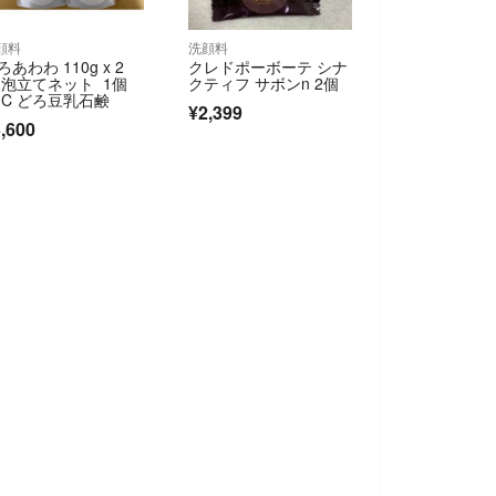
顔料
洗顔料
ろあわわ 110g x 2
クレドポーボーテ シナ
 泡立てネット 1個
クティフ サボンn 2個
 C どろ豆乳石鹸
¥2,399
,600