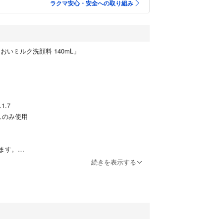
ラクマ安心・安全への取り組み
おいミルク洗顔料 140mL」
1.7
ュのみ使用
ます。
す。
続きを表示する
たします。
をやさしく、密封するようになじませるだけの、泡
洗浄成分が肌の隅々まで広がり、肌あれの原因とな
毛穴の黒ずみを吸着し、肌のうるおいを守りなが