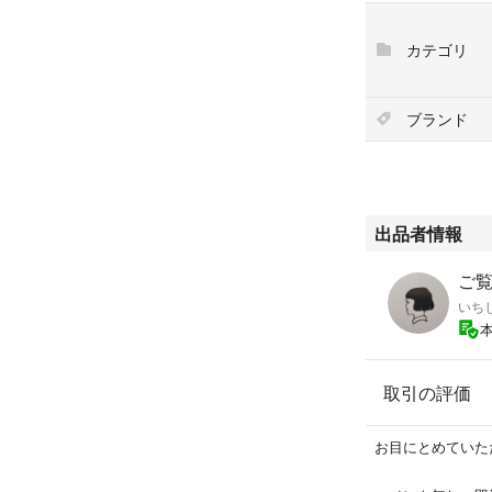
ら、汚れを落とす
え用（別売り）を
カテゴリ
#イハダ
#薬用うるおいミ
ブランド
#16230
#コスメ/美容
#スキンケア/基礎
#洗顔料
出品者情報
いち
取引の評価
お目にとめていた