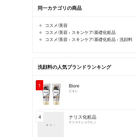
同一カテゴリの商品
コスメ/美容
コスメ/美容
›
スキンケア/基礎化粧品
コスメ/美容
›
スキンケア/基礎化粧品
›
洗顔料
洗顔料の人気ブランドランキング
1
Biore
ビオレ
4
ナリス化粧品
ナリスケショウヒン