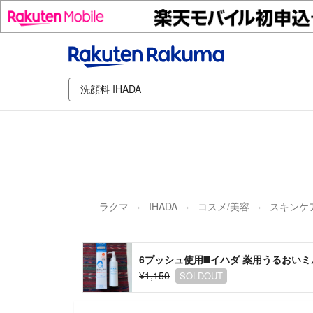
ラクマ
IHADA
コスメ/美容
スキンケ
6プッシュ使用◼️イハダ 薬用うるおいミル
¥1,150
SOLDOUT