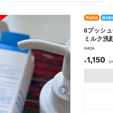
SOLD OUT
送料込
匿名配
6プッシュ
ミルク洗顔料
IHADA
1,150
¥
送