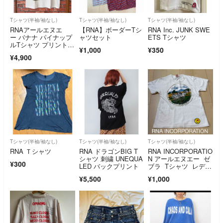
Tシャツ(半袖/袖なし)
Tシャツ(半袖/袖なし)
Tシャツ(半袖/袖なし)
RNAアールエヌエ
【RNA】ボーダーTシ
RNA Inc. JUNK SWE
ー バナナ パイナップ
ャツセット
ETS Tシャツ
ルTシャツ プリントT
¥1,000
¥350
シャツM ホワイト
¥4,900
Tシャツ(半袖/袖なし)
Tシャツ(半袖/袖なし)
Tシャツ(半袖/袖なし)
RNA Ｔシャツ
RNA ドラゴンBIG T
RNA INCORPORATIO
シャツ 刺繍 UNEQUA
N アールエヌエー ゼ
¥300
LED バックプリント
ブラ Tシャツ レディ
ース
¥5,500
¥1,000