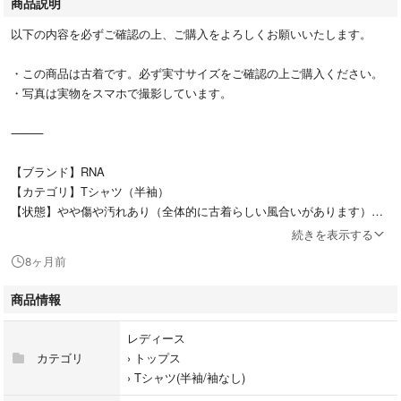
商品説明
以下の内容を必ずご確認の上、ご購入をよろしくお願いいたします。
・この商品は古着です。必ず実寸サイズをご確認の上ご購入ください。
・写真は実物をスマホで撮影しています。
⸻
【ブランド】RNA
【カテゴリ】Tシャツ（半袖）
【状態】やや傷や汚れあり（全体的に古着らしい風合いがあります）
続きを表示する
【サイズ】
8ヶ月前
身幅：約48cm
着丈：約58cm
商品情報
⸻
レディース
カテゴリ
›
トップス
【商品説明】
›
Tシャツ(半袖/袖なし)
RNAの「ACID IN THE RAINBOW LOVES」プリントTシャツです。