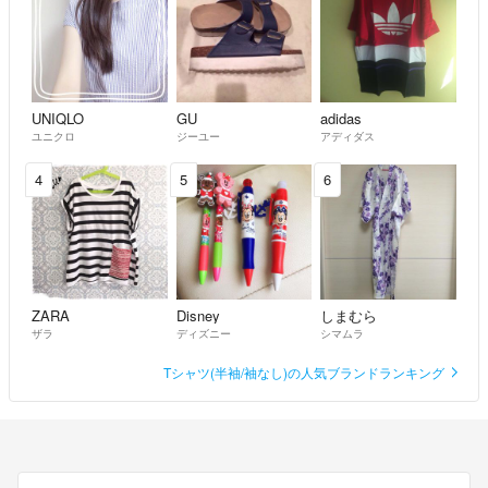
UNIQLO
GU
adidas
ユニクロ
ジーユー
アディダス
4
5
6
ZARA
Disney
しまむら
ザラ
ディズニー
シマムラ
Tシャツ(半袖/袖なし)の人気ブランドランキング