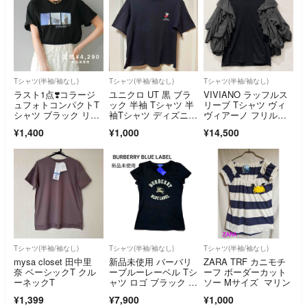
Tシャツ(半袖/袖なし)
Tシャツ(半袖/袖なし)
Tシャツ(半袖/袖なし)
ラスト1点❣️コラージ
ユニクロ UT 黒 ブラ
VIVIANO ラッフルス
ュフォトコンパクトT
ック 半袖 Tシャツ 半
リーブ Tシャツ ヴィ
シャツ ブラック リュ
袖Tシャツ ディズニ
ヴィアーノ フリル
ミエ同型
ー 101匹わんちゃ
袖 黒
¥1,400
¥1,000
¥14,500
ん L 綿100%
Tシャツ(半袖/袖なし)
Tシャツ(半袖/袖なし)
Tシャツ(半袖/袖なし)
mysa closet 田中里
新品未使用 バーバリ
ZARA TRF カニモチ
奈 ベーシックT クル
ーブルーレーベル Tシ
ーフ ボーダーカット
ーネックT
ャツ ロゴ ブラック 半
ソー Mサイズ マリン
袖 Mサイズ
¥1,399
¥7,900
¥1,000