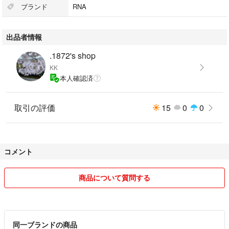
フロント・バックともにピンクのビッグロゴが入った、インパクト抜群の
ブランド
RNA
デザイン。
ストリート系や原宿系、Y2Kファッションにもぴったりな一枚です。
出品者情報
男女問わずユニセックスで着用いただけます。
.1872's shop
⸻
KK
本人確認済
【ご注意】
・古着にご理解のある方のみお買い求めください。
・値下げ交渉はお受けしておりません。
取引の評価
15
0
0
・梱包はコンパクトに畳んで発送いたします。
・写真のハンガーは付属しません。
・照明などの影響で実際の色味が異なる場合があります。
コメント
商品について質問する
同一ブランドの商品