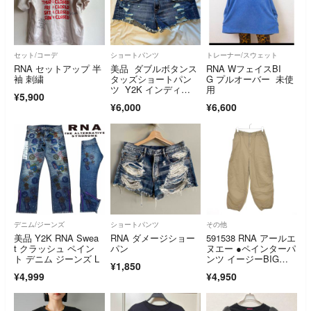
セット/コーデ
ショートパンツ
トレーナー/スウェット
RNA セットアップ 半
美品 ダブルボタンス
RNA WフェイスBI
袖 刺繍
タッズショートパン
G プルオーバー 未使
ツ Y2K インディ
用
¥5,900
ゴ ローライズ
¥6,000
¥6,600
デニム/ジーンズ
ショートパンツ
その他
美品 Y2K RNA Swea
RNA ダメージショー
591538 RNA アールエ
t クラッシュ ペイン
パン
ヌエー ●ペインターパ
ト デニム ジーンズ L
ンツ イージーBIGペ
¥1,850
インター R-4122 サイ
¥4,999
¥4,950
ズM レディース ベー
ジュ