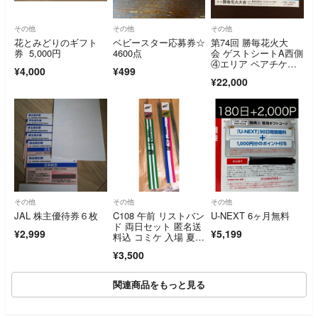
その他
その他
その他
花とみどりのギフト
ベビースター応募券☆
第74回 勝毎花火大
券 5,000円
4600点
会 ゲストシートA西側
④エリア ペアチケッ
¥4,000
¥499
ト
¥22,000
その他
その他
その他
JAL 株主優待券６枚
C108 午前 リストバン
U-NEXT 6ヶ月無料
ド 両日セット 匿名送
¥2,999
¥5,199
料込 コミケ 入場 夏コ
ミ
¥3,500
関連商品をもっと見る