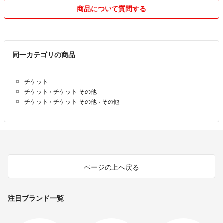
✅受取評価
商品について質問する
不在等の理由で受取評価が遅れる場合は、ご連絡をいただきますようお
願い致します。
目安は、到着後48時間以内です。
商品に問題がないにもかかわらず、連絡が無い場合は、残念ですが、評
同一カテゴリの商品
価を下げます。
気持ちの良いお取引とするため、ご協力をお願い致します。
チケット
チケット
›
チケット その他
✅コンビニ支払い
チケット
›
チケット その他
›
その他
ご購入時にお支払い予定をご連絡いただきますよう、お願い致します。
✅値下げ交渉
価格は相場や出品状況により設定しております。
可能な限り、常識の範囲内にて対応致します。大幅な値下げ交渉は、ス
ルーさせていただきます。
ページの上へ戻る
✅出品物
完璧をお求めの方、僅かな見落としも受け入れられない方は、ご購入を
注目ブランド一覧
ご遠慮ください。