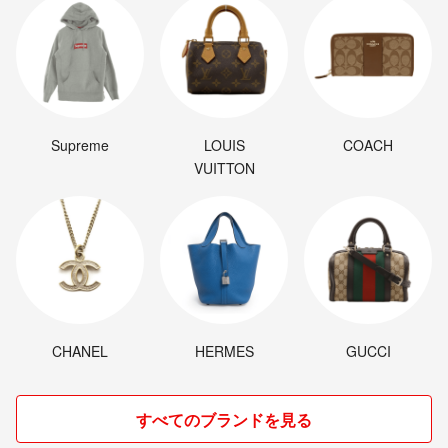
✅梱包
価格を抑えるため、自宅にあるダンボールや紙袋等を再利用して発送致
します。
✅返品、交換、クレーム等
少しでも皆様と気持ちの良いお取引をしたいと思います。明らかにこち
らに非がある場合を除き、返品、交換、クレーム等は引き受けませんの
Supreme
LOUIS
COACH
で、ご不明な点は事前にご質問ください。
VUITTON
✅喫煙者、ペット無しです。
どうぞよろしくお願い致します。
CHANEL
HERMES
GUCCI
すべてのブランドを見る