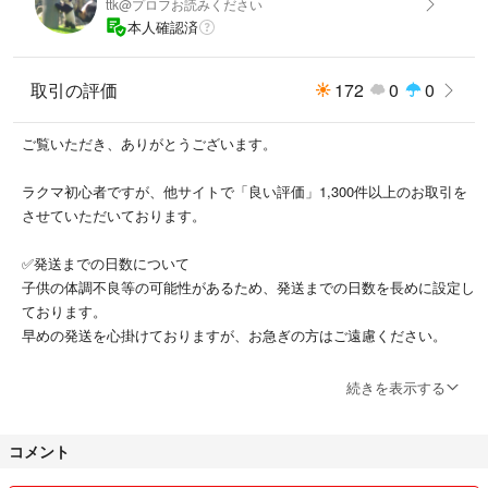
ttk@プロフお読みください
本人確認済
✅切り方や貼り方等を気になさる方は、ご購入をご遠慮ください。
✅配送中の破損等については責任を負いかねます。
取引の評価
172
0
0
ご覧いただき、ありがとうございます。
画像をよくご確認の上、記載事項をご理解いただける方のみ、ご購入をお
ラクマ初心者ですが、他サイトで「良い評価」1,300件以上のお取引を
願い致します。
させていただいております。
✅発送までの日数について
子供の体調不良等の可能性があるため、発送までの日数を長めに設定し
ております。
早めの発送を心掛けておりますが、お急ぎの方はご遠慮ください。
✅メッセージのやり取りについて
続きを表示する
ご購入後、メッセージのやり取りが出来ない方は、ご遠慮ください。特
に、取引上必要な確認事項に対して返信のない方は、取引キャンセルも
コメント
しくは評価を下げます。