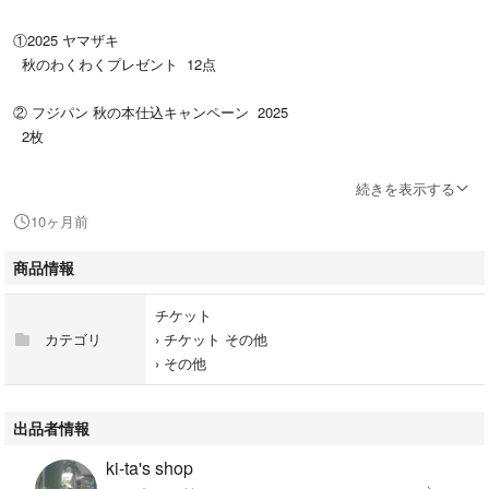
①2025 ヤマザキ
秋のわくわくプレゼント 12点
② フジパン 秋の本仕込キャンペーン 2025
2枚
続きを表示する
切手はご自身でご準備ください。
10ヶ月前
商品情報
⚠️応募方法や応募締切等は、自己責任にてご確認ください。
こちらは、発送期限内に指定した配送方法で発送するまでです。締切日に
チケット
間に合わなかった等のクレームはご遠慮ください。
カテゴリ
›
チケット その他
›
その他
✅ゆうパケットポストminiを利用する予定です。
出品者情報
ki-ta's shop
✅リサイクル資材を使用して梱包します。