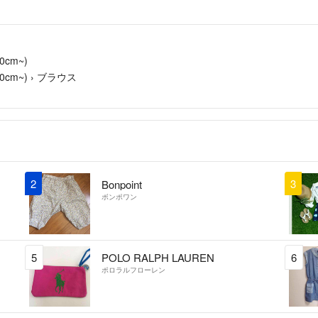
☆同じ方が複数購
の厚みによって、
められたものを普
cm~)
の商品の受け取り通知
cm~)
›
ブラウス
☆喫煙者、ペット
☆基本売り切り希
額をご提示してコ
2
3
Bonpoint
ボンポワン
5
POLO RALPH LAUREN
6
ポロラルフローレン