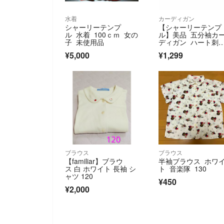
水着
カーディガン
シャーリーテンプ
【シャーリーテンプ
ル 水着 100ｃｍ 女の
ル】美品 五分袖カ
子 未使用品
ディガン ハート刺
繍 女の子 130
¥5,000
¥1,299
ブラウス
ブラウス
【familiar】ブラウ
半袖ブラウス ホワ
ス 白 ホワイト 長袖 シ
ト 音楽隊 130
ャツ 120
¥450
¥2,000