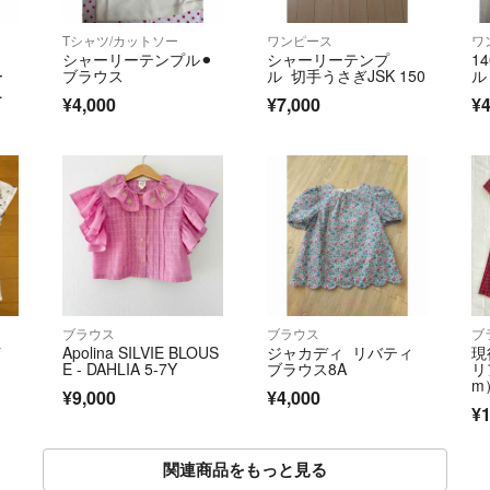
Tシャツ/カットソー
ワンピース
ワ
シャーリーテンプル⚫︎
シャーリーテンプ
1
ー
ブラウス
ル 切手うさぎJSK 150
ル
¥4,000
¥7,000
¥4
ブラウス
ブラウス
ブ
イ
Apolina SILVIE BLOUS
ジャカディ リバティ
現
E - DAHLIA 5-7Y
ブラウス8A
リア
m
¥9,000
¥4,000
リ
¥1
関連商品をもっと見る