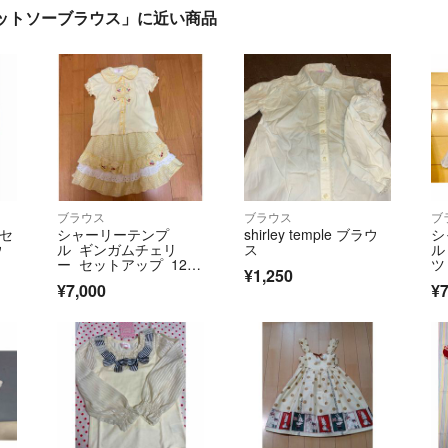
カットソーブラウス」に近い商品
ブラウス
ブラウス
ブ
 セ
シャーリーテンプ
shirley temple ブラウ
シ
ウ
ル ギンガムチェリ
ス
ル
ー セットアップ 12
ツ
¥1,250
0 130
繍
¥7,000
¥7