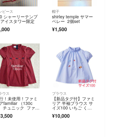
ンピース
帽子
40 シャーリーテンプ
shirley temple サマー
 アイスタワー限定
ベレー 2個set
,000
¥1,500
ラウス
ブラウス
行！未使用！ファミ
【新品タグ付】ファミ
familiar （130c
リア 半袖ブラウス サ
）チュニック ファミ
イズ100 いちご く
アチェック
ま 刺繍
3,500
¥10,000