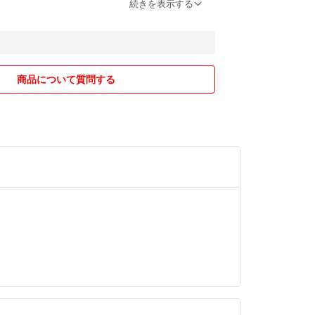
続きを表示する
りに設定してますので、コメント無し申請は大丈夫
商品について質問する
る場合、おまとめの方を優先しちゃうことがありま
🙇‍♀️。
受け取り通知できれば、購入後挨拶なしでも気にし
引が好きなので😊。その際、こちらの発送後メッセ
いただきます。
がある方（無断キャンセルが3つ以上）、申請して
があります。どうしてもの場合はコメントより購入
い🙇‍♀️。挨拶なしで普通・悪い評価つけられた方は
ル材を使います。