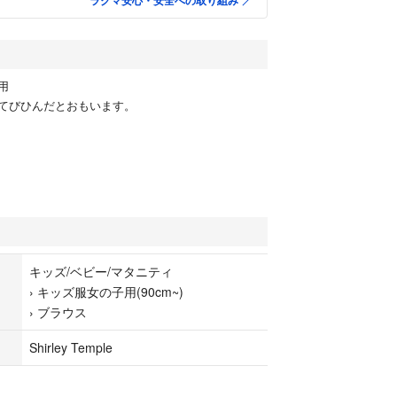
ラクマ安心・安全への取り組み
用
てびひんだとおもいます。
キッズ/ベビー/マタニティ
›
キッズ服女の子用(90cm~)
›
ブラウス
Shirley Temple