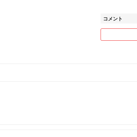
コメント
💖販売について
☆全て購入申請あ
です。
☆購入申請が重な
すのでご了承ください
☆ちゃんと入金と
ません。気軽な取
ージも省略させて
☆極端に悪い評価
も承認しないこと
意志を伝えてくださ
大丈夫です🙆。
☆梱包はリサイク