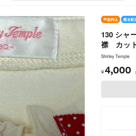
SOLD OUT
送料込
匿名配
130 シ
襟 カッ
Shirley Temple
4,000
¥