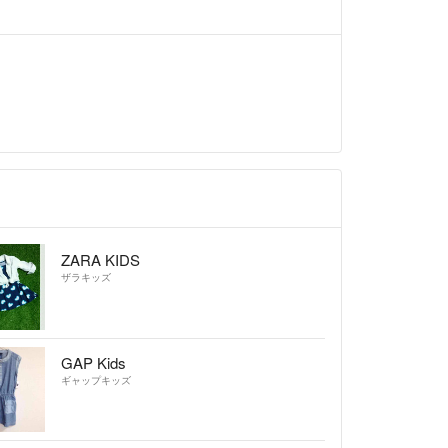
入申請する時はそれぞれ承認いたしますが、梱包後
まとめて発送することがございます、その際はまと
通郵便発送に変更しますが、商品届いたあと、全て
をよろしくお願いいたします🙇🏻‍♀️✨
いません。
望です、値下げ相談も受付けますので、ご希望の金
メントください😊。
ZARA KIDS
ザラキッズ
GAP Kids
ギャップキッズ