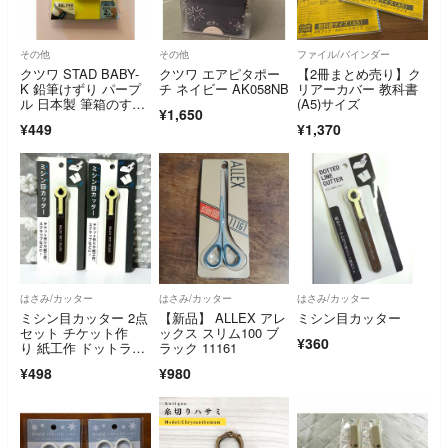
その他
その他
ファイル/バインダー
クツワ STAD BABY-
クツワ エアピタポー
【2冊まとめ売り】ク
K 鉛筆けずり パープ
チ ネイビー AK058NB
リアーカバー 教科書
ル 日本製 筆箱のすき
(A5)サイズ
¥1,650
まに入る
¥449
¥1,370
はさみ/カッター
はさみ/カッター
はさみ/カッター
ミシン目カッター 2点
【新品】 ALLEX アレ
ミシン目カッター
セット チケット作
ックス スリム100 ブ
¥360
り 紙工作 ドットライ
ラック 11161
ンカッター
¥498
¥980