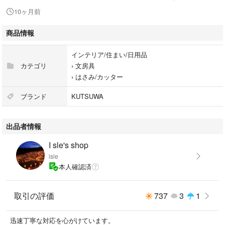
#はさみ/カッター
10ヶ月前
商品情報
インテリア/住まい/日用品
カテゴリ
›
文房具
›
はさみ/カッター
ブランド
KUTSUWA
出品者情報
I sle's shop
isle
本人確認済
取引の評価
737
3
1
迅速丁寧な対応を心がけています。