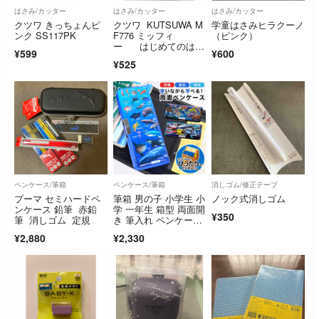
はさみ/カッター
はさみ/カッター
はさみ/カッター
クツワ きっちょんピ
クツワ KUTSUWA M
学童はさみヒラクーノ
ンク SS117PK
F776 ミッフィ
（ピンク）
ー はじめてのはさ
¥599
¥600
み
¥525
ペンケース/筆箱
ペンケース/筆箱
消しゴム/修正テープ
プーマ セミハードペ
筆箱 男の子 小学生 小
ノック式消しゴム
ンケース 鉛筆 赤鉛
学 一年生 箱型 両面開
¥350
筆 消しゴム 定規
き 筆入れ ペンケー
ス 日本製 マグネッ
¥2,880
¥2,330
ト 恐竜 電車 新幹
線 魚 深海魚 青 緑 ブ
ルー グリーン カラフ
ル かっこいい 図鑑 入
学 文房具 子供 キッ
ズ 小学校 入学準