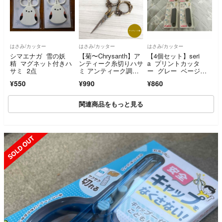
はさみ/カッター
はさみ/カッター
はさみ/カッター
シマエナガ 雪の妖
【菊〜Chrysanth】ア
【4個セット】seri
精 マグネット付きハ
ンティーク糸切りハサ
a プリントカッタ
サミ 2点
ミ アンティーク調｜
ー グレー ベージ
手芸道具
ュ 匿名配送
¥550
¥990
¥860
関連商品をもっと見る
SOLD OUT