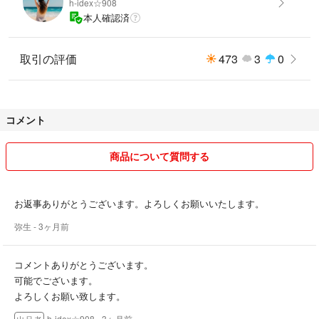
h-idex☆908
【機能性表示食品届出表示】
本人確認済
本品にはエラグ酸が含まれています。エラグ酸は肥満気味の方の体重、体
脂肪、血中中性脂肪、内臓脂肪、ウエスト周囲径の減少をサポートし、高
めのBMI値の改善に役立つことが報告されています。（届出番号：J265）
取引の評価
473
3
0
【内容量】60粒（約30日分）18g
【お召し上がり方法】
コメント
1日2粒を目安に、水またはぬるま湯でお召し上がりください。
商品について質問する
【保管方法】
直射日光・高温多湿の場所を避けて保管してください。
お返事ありがとうございます。よろしくお願いいたします。
MADE IN JAPAN
弥生
- 3ヶ月前
簡易梱包にて発送致します。
コメントありがとうございます。
#カロリンピュア #生姜エキス #機能性表示食品
可能でございます。
#内臓脂肪 #体脂肪
よろしくお願い致します。
h-idex☆908
- 3ヶ月前