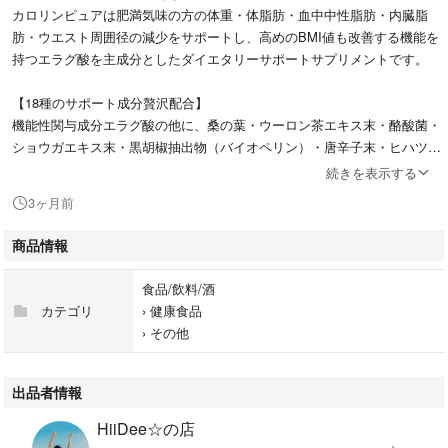
カロリンピュアは肥満気味の方の体重・体脂肪・血中中性脂肪・内臓脂
肪・ウエスト周囲径の減少をサポートし、高めのBMI値も改善する機能を
持つエラグ酸を主成分としたダイエタリーサポートサプリメントです。
【18種のサポート成分贅沢配合】
機能性関与成分エラグ酸の他に、桑の葉・ウーロン茶エキス末・酪酸菌・
ショウガエキス末・黒胡椒抽出物（バイオペリン）・唐辛子末・ヒハツエ
キス末・コンブチャ・L-カルニチン・難消化性デキストリン・イヌリンな
続きを表示する
どの18種のサポート成分を贅沢に配合し、あなたの食生活をサポート。
3ヶ月前
【やさしさにこだわった17種の無添加】
商品情報
毎日の習慣だからこそこだわった17種の無添加。着色料、香料、保存料、
防腐剤、甘味料、調味料、乳化剤、安定剤、動物由来原料、漂白剤、防カ
食品/飲料/酒
ビ剤、発色剤、膨張剤、苦味料、光沢剤、酸味料、増粘安定剤を無添加。
カテゴリ
›
健康食品
›
その他
【国内GMP認定工場で製造】
カロリンピュアは、品質管理に徹底的に配慮した国内GMP認定工場で生
産されています。すべての過程において「一定の品質」が保たれるように
出品者情報
生産工程を管理し、製造しております。
HiiDee☆の店