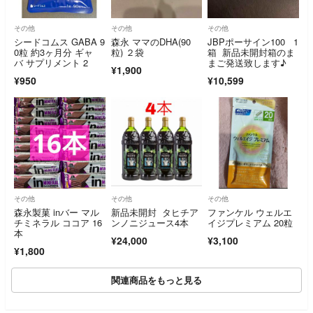
その他
その他
その他
シードコムス GABA 9
森永 ママのDHA(90
JBPポーサイン100 1
0粒 約3ヶ月分 ギャ
粒) ２袋
箱 新品未開封箱のま
バ サプリメント 2
まご発送致します♪
¥1,900
¥950
¥10,599
その他
その他
その他
森永製菓 inバー マル
新品未開封 タヒチア
ファンケル ウェルエ
チミネラル ココア 16
ンノニジュース4本
イジプレミアム 20粒
本
¥24,000
¥3,100
¥1,800
関連商品をもっと見る