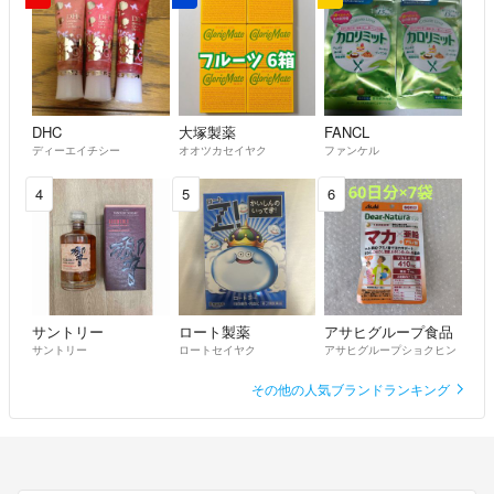
DHC
大塚製薬
FANCL
ディーエイチシー
オオツカセイヤク
ファンケル
4
5
6
サントリー
ロート製薬
アサヒグループ食品
サントリー
ロートセイヤク
アサヒグループショクヒン
その他の人気ブランドランキング