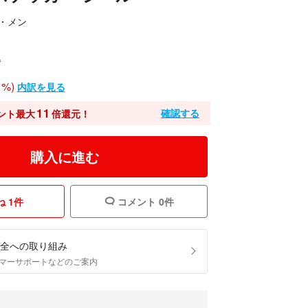
・メン
込
%)
内訳を見る
11
確認する
ント最大
倍還元！
購入に進む
 1件
コメント 0件
全への取り組み
マーサポートなどのご案内