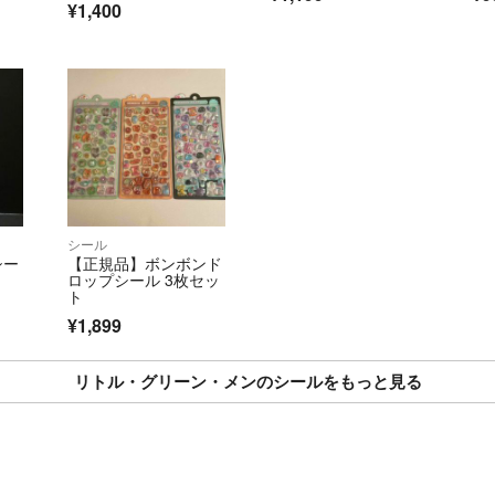
¥1,400
✦️ コンビニ/A
いただけない場合
ブロックさせてい
✦️ 売れた商品
✦️ 梱包資材は
シール
ございます。予め
シー
【正規品】ボンボンド
ロップシール 3枚セッ
ト
どの商品も自宅保
¥1,899
ご理解いただいた
リトル・グリーン・メンのシールをもっと見る
お互い気持ちの良
最後まで読んでい