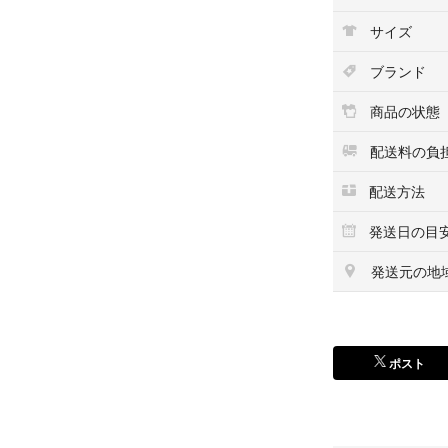
＊ 防水加工あり
サイズ
＊ マス目1つ1c
ブランド
ステッカーサイ
商品の状態
＊海外製品になり
小さな傷、カッ
配送料の負
ご理解いただけ
配送方法
＊カメラアプリ、
発送日の目
色味が実物と若
発送元の地
＊雨濡れ・折れ防
＊ミニレターにて
ポスト
--------------------------
Disney