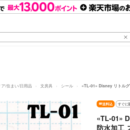
ア/住まい/日用品
文房具
シール
«TL-01» Disney 
送料込
すぐに
«TL-01
防水加工 