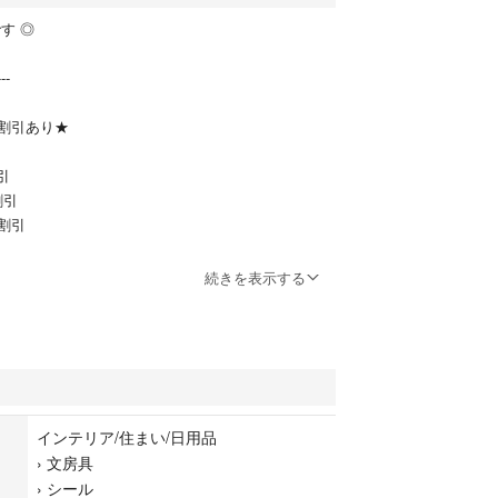
す ◎
---
割引あり★
引
割引
円割引
合計金額より100円引き☆
続きを表示する
こちら ▷▶ #Ha@ch_ステッカー_TOY
こちら ▷▶ #Ha@ch_ステッカー
インテリア/住まい/日用品
›
文房具
---
›
シール