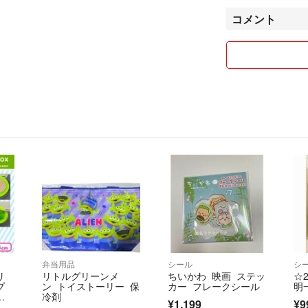
✦️ 届いた商品
コメント
取引メッセージよ
✦️ コメントで
出品価格で購入い
✦️ 専用出品は２
お早めにご注文下
✦️ 郵便事故の責
保証付の発送ご希
お申し付け下さい
弁当用品
シール
シ
✦️ 梱包後の厚
リ
リトルグリーンメ
ちいかわ 映画 ステッ
☆
変更する場合がご
プ
ン トイストーリー 保
カー フレークシール
明
ト
冷剤
¥1,199
¥9