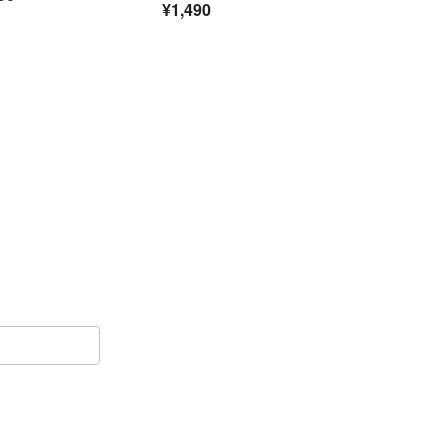
¥1,490
まごっち
TM決済を選択され、理由なくお支払
は、申し訳ございませんが
ただきます。
ページは随時削除させていただきます。
リサイクル品を使用させていただく場合が
ご了承くださいませ。
管、USED品である事を
上でご注文お願い致します。
いお取引になるよう
ただきありがとうございました！