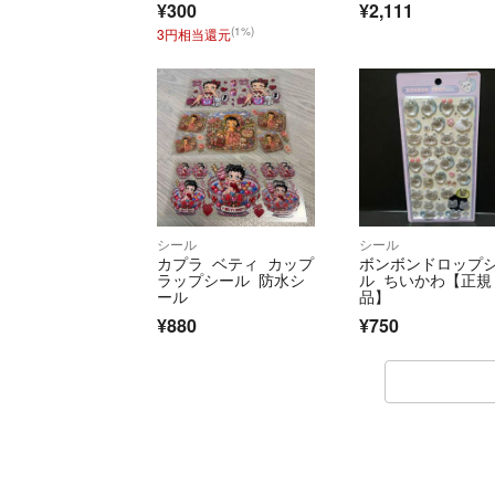
¥300
¥2,111
(1%)
3円相当還元
シール
シール
カプラ ベティ カップ
ボンボンドロップ
ラップシール 防水シ
ル ちいかわ【正規
ール
品】
¥880
¥750