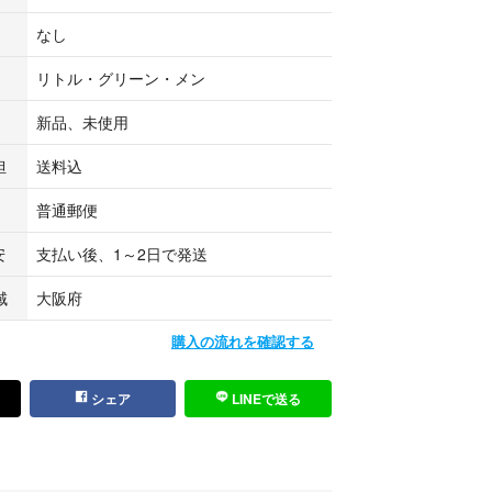
（光沢なし）
なし
mとなります。
リトル・グリーン・メン
ズの参考になさってください。
新品、未使用
ます。印刷ミス・ズレ
トのズレ等がある場合がございます。
担
送料込
る方のみご購入下さいませ。
普通郵便
閲覧するスマホ機種によって
安
支払い後、1～2日で発送
干異なる場合がございます。
域
大阪府
止加工にて発送
購入の流れを確認する
発送します*⋆✈
シェア
LINEで送る
---