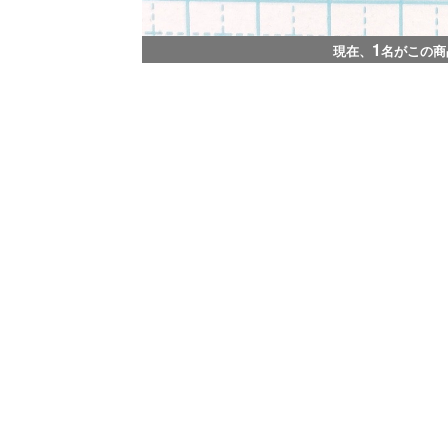
1
現在、
名がこの商