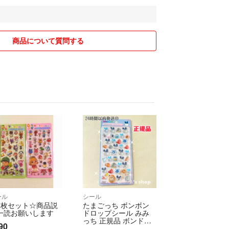
に不備等があった場合は、評価前に
りご連絡お願い致します。
商品について質問する
やりとりさせていただいている場合でも
ただいた方優先とさせていただきます。
４時間で削除致します。
さいませ。
任は負えません。
望の方はご注文前に
ませ。(商品の値段が変わる場合がある為)
ール
シール
み、重さの関係でご連絡無く配送方法を
2枚セット☆商品説
たまごっち ボンボン
ざいます。ご了承くださいませ。
一読お願いします
ドロップシール みみ
っち 正規品 ボンド
90
ロ サンスター文具 た