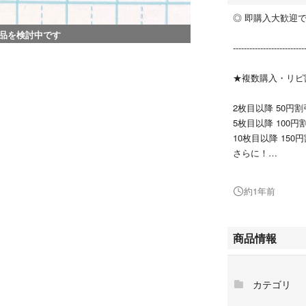
◎ 即購入大歓迎で
品を検討中です
--------------------------
★複数購入・リピ
2枚目以降 50円割
5枚目以降 100円
10枚目以降 150
さらに！
☆リピーター様は
約1年前
トイストーリー
その他ステッカーは
商品情報
その他ステッカーは
カテゴリ
--------------------------