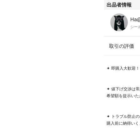
ディズニー
出品者情報
ディズニーピクサ
Pixar
Ha@
トイストーリー
シー
TOYSTORY
シール
ステッカー
取引の評価
#トイストーリー
✦️ 即購入大歓迎！！
✦️ 値下げ交渉
希望額を提示いた
✦️ トラブル防
購入前に納得いく