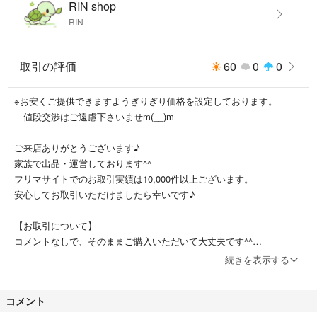
RIN shop
い
RIN
8b7cB004TOTZ6S928d
取引の評価
60
0
0
※お安くご提供できますようぎりぎり価格を設定しております。
値段交渉はご遠慮下さいませm(__)m
ご来店ありがとうございます♪
家族で出品・運営しております^^
フリマサイトでのお取引実績は10,000件以上ございます。
安心してお取引いただけましたら幸いです♪
【お取引について】
コメントなしで、そのままご購入いただいて大丈夫です^^
続きを表示する
【メッセージについて】
メッセージは簡略化しております。
コメント
発送期日内（土日祝を除く）に発送いたしますので、ご安心してお待ち