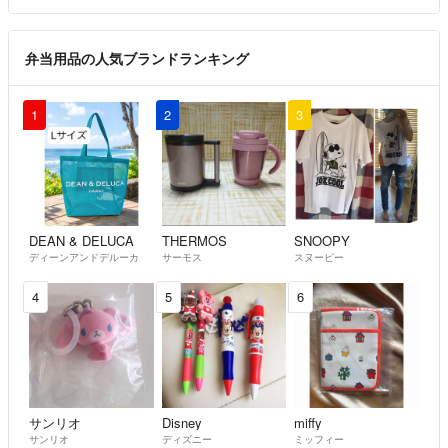
弁当用品の人気ブランドランキング
1
2
3
DEAN & DELUCA
THERMOS
SNOOPY
ディーンアンドデルーカ
サーモス
スヌーピー
4
5
6
サンリオ
Disney
miffy
サンリオ
ディズニー
ミッフィー