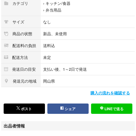
カテゴリ
›
キッチン/食器
レトロ感漂うアルミ弁当箱は、軽くて丈夫。安心と安全を愛情にプラスし
›
弁当用品
てくれます。
より
サイズ
なし
●アルミ弁当箱の素材「アルミニウム」の特徴【軽くて強い】アルミの比
重は2.7で、鉄のほぼ3分の3、一定の条件のもとで比べた場合、アルミは
商品の状態
新品、未使用
鉄の半分の軽さで同じ強さを発揮する。したがって、アルミの弁当箱など
配送料の負担
送料込
軽量化素材としてぴったり。【美しくて安全】毎日使うお弁当箱だから、
サビで汚れたりすることがなく、衛生で清潔に使いやすい素材。【リサイ
配送方法
未定
クル素材の代表格】もしアルミ製品が廃品となっても他素材の部品をはず
して選別すれば再度リサイクル可能。環境にも配慮できる金属。
発送日の目安
支払い後、1～2日で発送
●無駄な装飾を省いてシンプルに仕上げた、小判型のアルミ弁当箱。コチ
ラはお子様のお弁当用にピッタリなSサイズ。軽くて丈夫、錆びることも
発送元の地域
岡山県
ほとんどないので、衛生面でも安心。内フタを外せば、保育園や幼稚園で
購入の流れを確認する
の温め直しにも対応できる。size:高さ4.5×幅13.8×奥行9.5cm重さ:160g容
量:280ml素材:本体/アルミニウム(アルマイト加工)、内フタ/ポリエチレン
耐熱、耐冷温度:-30~60℃※取り外しのできる仕切り付き。※電子レンジ、
ポスト
シェア
LINEで送る
食器洗い機使用不可。※弁当保温庫に入れる際には、必ず内フタを外して
ください。made in Japan※内ふたに完全な密閉性はないので、汁ものを入
出品者情報
れた場合は横にしないでください。※内ふたは温度変化によって変形する
恐れがあるので直射日光のあたるところや冷蔵庫内などに置かないで下さ