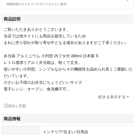
補償制度やカスタマーサポートなどのご案内
商品説明
ご覧いただきありがとうございます。
当店では他サイトにも商品を販売しているため
まれに売り切れや取り寄せ中となる場合がありますがご了承ください。
弁当箱 アルミニウム 小判型 内フタ付 280ml 日本製 S
レトロ感漂うアルミ弁当箱は、軽くて丈夫。
使いやすい小判型。シンプルながらその機能性を認められ長くご愛顧いた
だいています。
小さいお子様のお弁当にちょうどいいサイズ
電子レンジ、オーブン、食洗機不可
暖飯器、保温庫での使用OK
続きを表示する
原産国:日本
約2ヶ月前
サイズ:13.8x9.5x高さ4.5cm
商品情報
インテリア/住まい/日用品