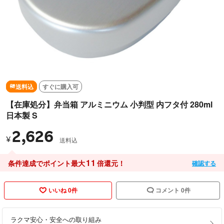
送料込
すぐに購入可
【在庫処分】弁当箱 アルミニウム 小判型 内フタ付 280ml
日本製 S
2,626
¥
送料込
11
条件達成でポイント最大
倍還元！
確認する
いいね 0件
コメント 0件
ラクマ安心・安全への取り組み