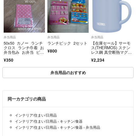
弁当用品
弁当用品
弁当用品
50x50 カノー ランチ
ランチピック 2セット
【在庫セール】サーモ
クロス ランチ巾着 お
ス(THERMOS) ステン
¥800
弁当包み お弁当 ピン
レス鋼 真空断熱マグカ
ク 綿
ップ 35
¥350
¥2,234
弁当用品のおすすめ
同一カテゴリの商品
インテリア/住まい/日用品
インテリア/住まい/日用品
›
キッチン/食器
インテリア/住まい/日用品
›
キッチン/食器
›
弁当用品