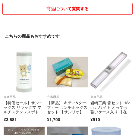
くださいませ♪
商品について質問する
※発送伝票番号のご案内は行っておりません。
※ご返信は不要です^^
【在庫について】
こちらの商品もおすすめです
複数サイトで在庫共有をしているため、ごく稀に欠品となる場合がござ
います。
【ご注意】
住所間違い等で返送された場合は、再送料をご負担いただく場合がござ
います。
ご購入前にご住所のご確認をお願いいたしますm(__)m
【初期不良について】
弁当用品
弁当用品
弁当用品
万が一不備がございましたら、必ず評価前にご連絡ください。
【特価セール】サンエ
【新品】 キティ&ター
岩崎工業 箸セット 18c
誠意を持って対応いたします。
ックス リラックマ マ
フィー ランチボックス
m ホワイト とっても
ルチステンレスボト
セット 【サンリオ】
強いケース入り 【在庫
ル KA29501
セール】 【在庫処
¥3,681
¥1,700
¥910
最後までお読みいただきありがとうございます^^
分】 【数量限
定】 【人気商品】
RIN