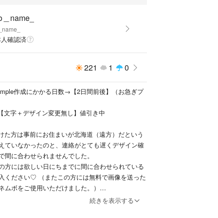
上、画像とは色が異なる場合があります。ご理解いた
す。
o＿name_
配送日数が異なる為、配送に何日かかるかはお伝え出
_name_
本人確認済
禁止しています。
221
1
0
アルノ ジアハオ ゴヌ サンウォン シンロン アン
mple作成にかかる日数→【2日間前後】（お急ぎプ
わ【文字＋デザイン変更無し】値引き中
つけた方は事前にお住まいが北海道（遠方）だという
えていなかったのと、連絡がとても遅くデザイン確
で間に合わせられませんでした。
の方には欲しい日にちまでに間に合わせられている
入ください♡ （またこの方には無料で画像を送った
ネムボをご使用いただけました。）
続きを表示する
をお選びいただきありがとうございます。【@naho