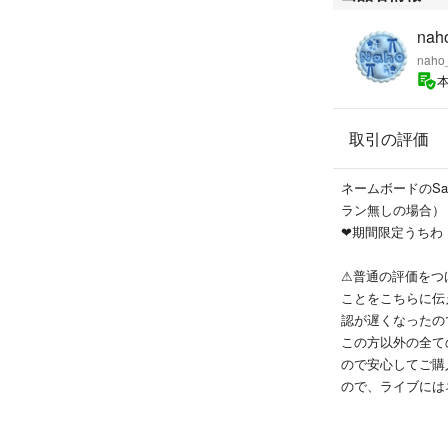
⚫︎インクの関係
だけると助かりま
nah
⚫︎地域によって
naho
来ません。
⚫︎盗作、転売は
取引の評価
ジュンソ リオ 
シン サンヒョン
ネームボードのSa
ラン無しの場合）
❤︎期間限定うち
⚠︎普通の評価を
ことをこちらに伝
認が遅くなったの
この方以外の全て
ので安心してご購
ので、ライブには
数ある中から当店