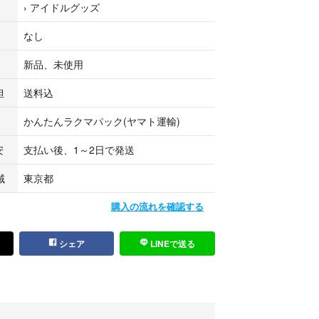
›
アイドルグッズ
にお伝えください！
なし
ネートをすると会場の光が反射しなくなり、アイドルな
ドが見やすくなります。防水加工＋補強もされるの
新品、未使用
トのみで十分使用できます。補強が心配な場合は厚
おすすめです。
担
送料込
ザイン、文字変更無しの画●販売でしたらすぐ送る
かんたんラクマパック(ヤマト運輸)
300円になります。』naho_name_
安
支払い後、1～2日で発送
などは商品画像をご覧ください。
域
東京都
は無いので、雨の際に使用したい場合はマットラミネ
購入の流れを確認する
めになります。
シェア
LINEで送る
ボール補強］で発送します。
とめ買いの場合、重複している送料分お安くなります！
ご購入する場合はご購入前にコメントにてお伝えく