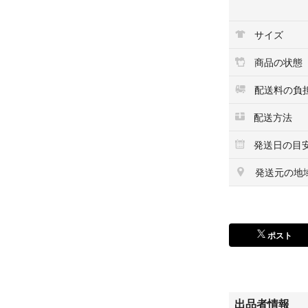
変更するので事前
サイズ
˖⋆꙳マットラミ
どからネームボー
商品の状態
でマットラミネー
紙も追加するのが
配送料の負
『出品しているデ
配送方法
事可能です。お値段は
発送日の目
⚠︎オーダー方法
発送元の地
☔️厚紙は防水で
ートのみがおすす
ポスト
［opp袋➕ダン
⚠︎2つ以上のま
なので、まとめて
ださい。
出品者情報