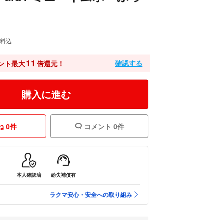
料込
11
確認する
ント最大
倍還元！
購入に進む
 0件
コメント 0件
本人確認済
紛失補償有
ラクマ安心・安全への取り組み