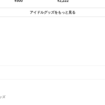
¥500
¥2,222
ck
⚫︎コンビニ印刷
アイドルグッズをもっと見る
ッズ