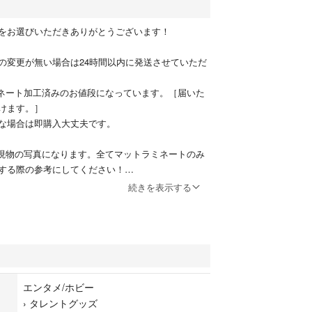
をお選びいただきありがとうございます！
の変更が無い場合は24時間以内に発送させていただ
ミネート加工済みのお値段になっています。［届いた
けます。］
な場合は即購入大丈夫です。
枚目は現物の写真になります。全てマットラミネートのみ
する際の参考にしてください！
→A4 写真14枚目→A3］
続きを表示する
うにミニネムボ単体の作成も可能です。
ンのクリップを追加すればどのような形でも名札と
ദ്ദിᐡ ᵒ̴ ·̫ ᵒ̴ ᐡ) 『名札（名刺）として使用する際
トと名札用両用クリップの2つをオプションで追加
です。』
エンタメ/ホビー
に変更（印刷した紙をカットしたペラペラの状態に
›
タレントグッズ
紙などのオプション追加希望。などの場合はお値段