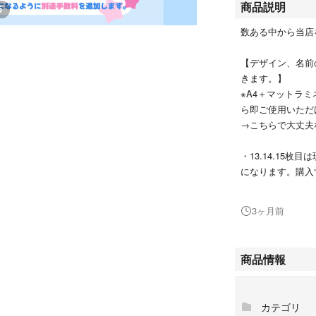
商品説明
5
数ある中から当店
【デザイン、名前
きます。】
※A4＋マットラ
ら即ご使用いただ
→こちらで大丈夫
・13.14.15
になります。購入
［写真13.15枚目
✧˖°.3枚目のよ
3ヶ月前
4枚目のオプショ
してご使用いただけます
はマットラミネー
商品情報
するのがおすすめ
◉オプション無し
カテゴリ
なります。）、厚