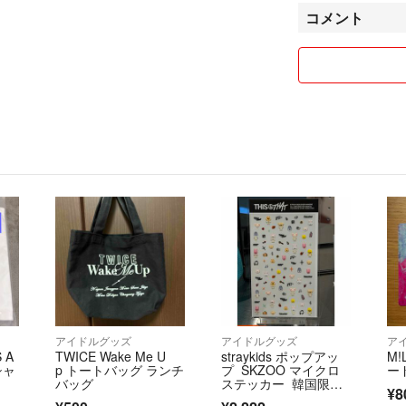
_name_】に
コメント
品も載せています
『出品しているデ
事可能です◉お値段
【前払いを行なっ
【出品しているデ
させていただきま
【2つ以上のまと
す。】
☔️厚紙は防水で
ートのみがおすす
アイドルグッズ
アイドルグッズ
ア
⚫︎ネームボード
 A
TWICE Wake Me U
straykids ポップアッ
M
⚫︎オーダー方法
シャ
p トートバッグ ランチ
プ SKZOO マイクロ
ー
⚫︎盗作、転売禁止
バッグ
ステッカー 韓国限
¥8
定 stray kids micro sti
⚫︎普通紙で印刷し