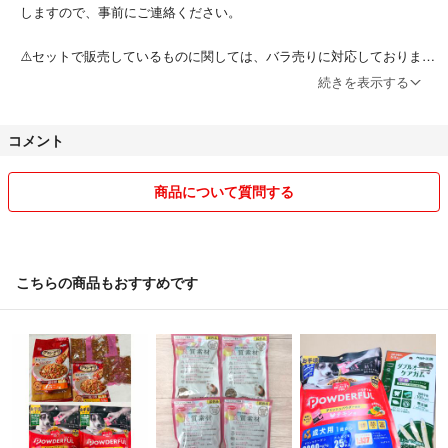
しますので、事前にご連絡ください。
⚠️セットで販売しているものに関しては、バラ売りに対応しておりませ
ん。
続きを表示する
⚠️評価が悪く、お取引に不安を感じた場合は、お断りさせていただくこ
コメント
ともあります。
コメント逃げの方も今後のお取引をご遠慮したいので、ブロックさせて
いただきます。
商品について質問する
⚠️無言申請でも構いませんが、
購入後、一度はご連絡をお願いいたします。
こちらの商品もおすすめです
⚠️購入申請後のキャンセルも非常に迷惑ですので、ブロックさせていた
だきます。
⚠️スムーズなお取引のために、コンビニ/ATM 支払いの方は、お支払い
予定日をお知らせください。
⚠️受け取り連絡が遅れる場合は、事前にご連絡お願いいたします。