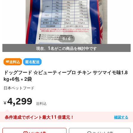
6 / 6
1
現在、
名がこの商品を検討中です
送料込
匿名配送
ドッグフード ☆ビューティープロ チキン サツマイモ味1.8
kg+6包 × 2袋
日本ペットフード
4,299
¥
送料込
11
条件達成でポイント最大
倍還元！
確認する
いいね 1件
コメント 0件