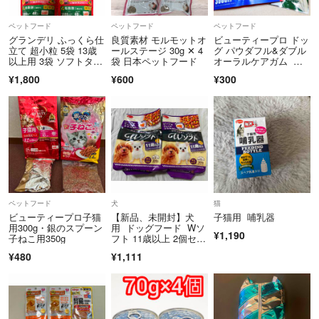
⚠️他でも出品しているもの・ 出品を迷っているものもあるので、予告
ペットフード
ペットフード
ペットフード
なく削除する場合もあります。
グランデリ ふっくら仕
良質素材 モルモットオ
ビューティープロ ドッ
立て 超小粒 5袋 13歳
ールステージ 30g ✕ 4
グ パウダフル&ダブル
以上用 3袋 ソフトタイ
袋 日本ペットフード
オーラルケアガム ド
⚠️当方が出品した際の商品説明をコピペして無断使用される事が多いの
プ パウダブル ドライ
ッグフード
¥1,800
¥600
¥300
ですが、不愉快ですのでブロックさせていただきます。
フード ウェットフー
ド ふりかけ
⚠️梱包にはリサイクルのものを使用する場合もあります。
ペットフード
犬
猫
ビューティープロ子猫
【新品、未開封】犬
子猫用 哺乳器
用300g・銀のスプーン
用 ドッグフード Wソ
¥1,190
子ねこ用350g
フト 11歳以上 2個セッ
ト シニア用
¥480
¥1,111