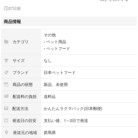
27日前
画像は1個ですが、2個(2袋)セットでの出品です。
商品情報
【ブランド】ビューティープロ
【カテゴリ】ドッグフード
その他
【商品の状態】未使用
カテゴリ
›
ペット用品
【内容量】ドライフード1.8kg（小分け6袋）、パウダー6包（チキン味3
›
ペットフード
包、サツマイモ味3包）× 2袋
【対象年齢】成犬用1歳から
サイズ
なし
【フレーバー】チキン味、サツマイモ味
【その他】獣医師監修、天然素材入り、無添加
ブランド
日本ペットフード
【賞味期限】 2027年4月
商品の状態
新品、未使用
よろしくお願いいたします。
配送料の負担
送料込
#POWDERFUL
配送方法
かんたんラクマパック(日本郵便)
ビューティープロ パウダフル 低脂肪 チキン味サツマイモ味パウダー付
発送日の目安
支払い後、1～2日で発送
き 1.8kg＋6包
発送元の地域
群馬県
ブランド：ー