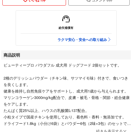
紛失補償有
ラクマ安心・安全への取り組み
商品説明
ビューティープロ パウダフル 成犬用 ドッグフード 2個セットです。
2種のデリッシュパウダー（チキン味、サツマイモ味）付きで、食いつき
を良くします。
健康を維持し自然免疫ケアをサポートし、成犬用1歳から与えられます。
マリンコラーゲン3000mg/kg配合で、皮膚・被毛・骨格・関節・総合健康
をケアします。
たんぱく質25%以上、ハウスの乳酸菌L-137配合。
小粒タイプで国産チキンを使用しており、着色料・香料・無添加です。
ドライフード1.8kg（小分け6袋）とパウダー6包（2味×3包）のセットで
す。
続きを表示する