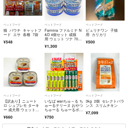
ペットフード
ペットフード
ペットフード
猫 パウチ キャットフ
Farmina ファルミナ N
ピュリナワン 子猫
ード エサ 各種 7袋
&D 4個セット 成猫
用 カリカリ
用 ウェット ツナ 70
¥548
¥500
g グレインフリー キャ
¥1,300
ットフード
ペットフード
ペットフード
ペットフード
【訳あり】ニュート
いなば wanちゅ～る ち
3kg 2個 セレクトバラ
ロ シュプレモ ターキ
ゅーるテリーヌ おやつ
ンス スリムチキン
ー 成犬用 ウェットフ
ちゅーる ちゅーるボー
¥7,099
ード 100g×3個
ル 総合栄養食 小袋13
¥660
¥750
点