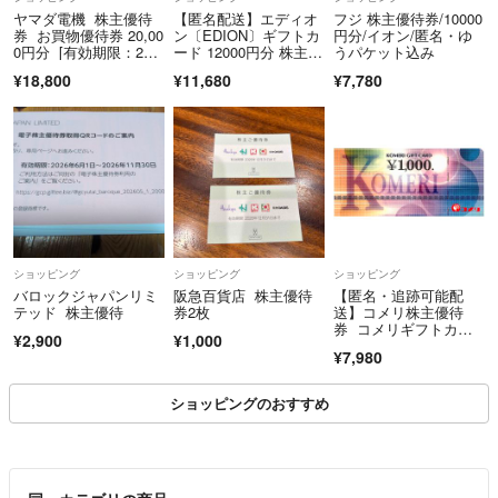
ヤマダ電機 株主優待
【匿名配送】エディオ
フジ 株主優待券/10000
券 お買物優待券 20,00
ン〔EDION〕ギフトカ
円分/イオン/匿名・ゆ
0円分 [有効期限：202
ード 12000円分 株主優
うパケット込み
6年12月末日迄]
待券 商品券 ギフト
¥18,800
¥11,680
¥7,780
券 買物券 即決 最新 新
着 ｂ09
ショッピング
ショッピング
ショッピング
バロックジャパンリミ
阪急百貨店 株主優待
【匿名・追跡可能配
テッド 株主優待
券2枚
送】コメリ株主優待
券 コメリギフトカー
¥2,900
¥1,000
ド8000円分
¥7,980
ショッピングのおすすめ