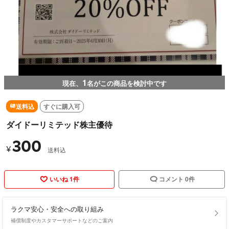
1
現在、
名がこの商品を検討中です
送料込
すぐに購入可
ダイドーリミテッド株主優待
300
¥
送料込
いいね 1件
コメント 0件
ラクマ安心・安全への取り組み
補償制度やカスタマーサポートなどのご案内