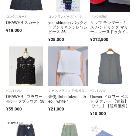
ロングスカート
ロングワンピース/マキシワンピース
リング(指輪)
DRAWER スカート
yori shirocon バックオ
リップ テンダー・キ
ープンリネンジレワン
ス バンドリング マリ
¥19,000
ピース 36
ーエレーヌドゥタイヤ
ック MHT
¥28,000
¥212,800
ベスト/ジレ
シャツ/ブラウス(半袖/袖なし)
ベスト/ジレ
DRAWER フラワー
未使用she tokyo 「th
Drawer ドロワー ベス
モチーフブラウス 38
eo」white 1
ト S グレー 【古着】
【中古】【送料無料】
¥55,000
¥21,000
¥15,000