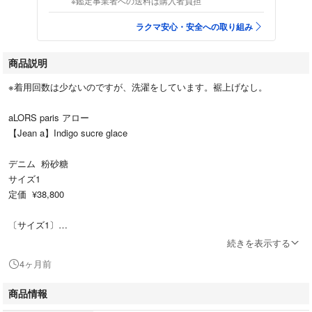
※鑑定事業者への送料は購入者負担
ラクマ安心・安全への取り組み
商品説明
※着用回数は少ないのですが、洗濯をしています。裾上げなし。
aLORS paris アロー
【Jean a】Indigo sucre glace
デニム 粉砂糖
サイズ1
定価 ¥38,800
〔サイズ1〕
ウエスト：74
続きを表示する
ヒップ ：102
4ヶ月前
わたり ：30
股上(正面)：28
商品情報
股上(背面)：36.5