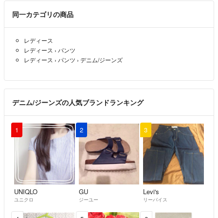
同一カテゴリの商品
レディース
レディース
›
パンツ
レディース
›
パンツ
›
デニム/ジーンズ
デニム/ジーンズの人気ブランドランキング
1
2
3
UNIQLO
GU
Levi's
ユニクロ
ジーユー
リーバイス