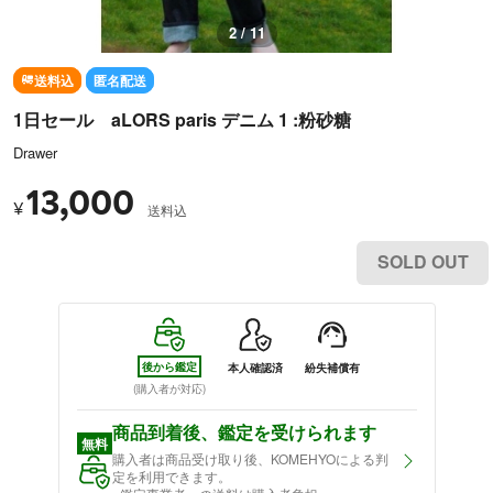
3 / 11
送料込
匿名配送
1日セール aLORS paris デニム 1 :粉砂糖
Drawer
13,000
¥
送料込
SOLD OUT
後から鑑定
本人確認済
紛失補償有
(購入者が対応)
商品到着後、鑑定を受けられます
無料
購入者は商品受け取り後、KOMEHYOによる判
定を利用できます。