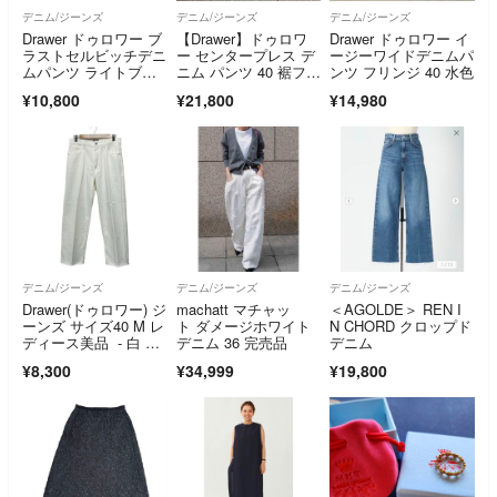
デニム/ジーンズ
デニム/ジーンズ
デニム/ジーンズ
Drawer ドゥロワー ブ
【Drawer】ドゥロワ
Drawer ドゥロワー イ
ラストセルビッチデニ
ー センタープレス デ
ージーワイドデニムパ
ムパンツ ライトブル
ニム パンツ 40 裾フリ
ンツ フリンジ 40 水色
ー サイズ40 レディー
ンジ
¥10,800
¥21,800
¥14,980
ス
デニム/ジーンズ
デニム/ジーンズ
デニム/ジーンズ
Drawer(ドゥロワー) ジ
machatt マチャッ
＜AGOLDE＞ REN I
ーンズ サイズ40 M レ
ト ダメージホワイト
N CHORD クロップド
ディース美品 - 白 フ
デニム 36 完売品
デニム
ルレングス
¥8,300
¥34,999
¥19,800