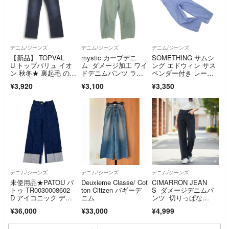
デニム/ジーンズ
デニム/ジーンズ
デニム/ジーンズ
【新品】 TOPVAL
mystic カーブデニ
SOMETHING サムシ
U トップバリュ イオ
ム ダメージ加工 ワイ
ング エドウィン サス
ン 秋冬★ 裏起毛 のび
ドデニムパンツ ライ
ペンダー付き レース
るっち ストレッチ ゆ
トブルー 切りっぱな
アップ ストレート デ
¥3,920
¥3,100
¥3,350
ったり デニム パン
し裾
ニムパンツ sizeM/イ
ツ Sz.160 レディース
ンディゴ ■■ レディー
ス
デニム/ジーンズ
デニム/ジーンズ
デニム/ジーンズ
未使用品★PATOU パ
Deuxieme Classe/ Cot
CIMARRON JEAN
トゥ TR0030008602
ton Citizen バギーデ
S ダメージデニムパ
D アイコニック デニ
ニム
ンツ 切りっぱな
ム パンツ RODEO BL
し ワイド フレア
¥36,000
¥33,000
¥4,999
UE センタープレス ス
トレートパンツ ボト
ムス 34 レディース