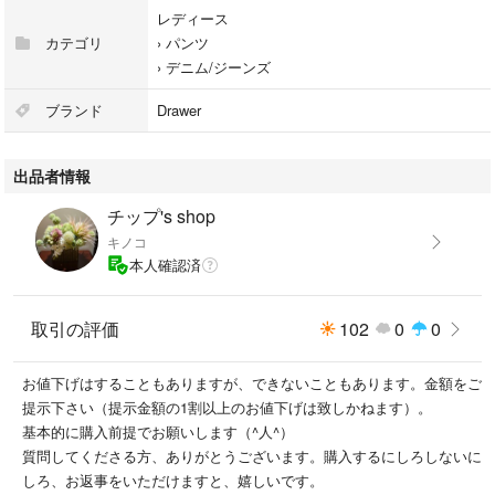
レディース
カテゴリ
›
パンツ
★こちらはロールアップしての着用が断然可愛いです。
›
デニム/ジーンズ
〜〜商品説明〜〜
ブランド
Drawer
ノンウォッシュのインディゴに粉砂糖をかけたような唯一無二の生地を使
用。 スビン綿とシルクネップの糸で作られているため柔らかく、光沢感
出品者情報
のあるしなやかなデニムに仕上がりました。
チップ's shop
ハイウェストのリラックスストレートカットで、スタイリッシュながらも
キノコ
ゆとりのあるフィット感が特徴です。
本人確認済
ウェスト部分後ろにはアルファをくり抜いたハート型刺繍が、また内ポケ
ット布に は"Tu es ce que tu portes" (あなたはあなたの着る物で出来てい
取引の評価
102
0
0
る) という文字のプ リントが施されています。
お値下げはすることもありますが、できないこともあります。金額をご
ボタン、リベットはk24ゴールドプレーティングでラグジュアリーな仕様
提示下さい（提示金額の1割以上のお値下げは致しかねます）。
でエレガントに。カジュアルな中にもaLORSらしさをプラスしました。
基本的に購入前提でお願いします（^人^）
質問してくださる方、ありがとうございます。購入するにしろしないに
#Aya, #Paris,#ドレステリア, #a.p.c., #マーガレットハウエル, #アローパ
しろ、お返事をいただけますと、嬉しいです。
リ,# Etre tokyo