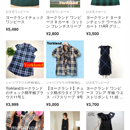
ひざ丈ワンピース
ひざ丈ワンピース
ひざ丈スカート
ヨークランドチェック
ヨークランド ワンピ
ヨークランド タータ
ワンピース
ース 9 カーキ コット
ンチェック ウールス
ン フレンチスリーブ
カート 11AR グリー
¥5,490
ン 膝下
¥2,800
¥3,500
シャツ/ブラウス(半袖/袖なし)
シャツ/ブラウス(半袖/袖なし)
ひざ丈ワンピース
Yorklandヨークランド
【ヨークランド】チェ
ヨークランド ワンピ
のチェック柄半袖ブラ
ック柄ボウタイブラウ
ース フレア 半袖 ウエ
ウス11号 L
ス パフスリーブ 9号
ストリボン L 11 紺 ネ
イビー
¥3,999
¥5,000
¥3,700