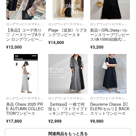
ロングワンピース/マキシワンピース
ロングワンピース/マキシワンピース
ロングワンピース/マキシワンピース
【美品】コーデ売り
Plage 《追加》リブタ
新品✨GRL/2wayバル
♡ ノースリーブAライ
ンクワンピース 9
ーンスリーブワンピー
ン ロングワンピース
ス/dk1056/結婚式/完
¥14,800
＆ノバチェックシャツ
売品S
¥12,000
¥3,200
ロングワンピース/マキシワンピース
ロングワンピース/マキシワンピース
ロングワンピース/マキシワンピース
美品 Chaos 2025 PR
【antiqua】一枚で何
Deuxieme Classe【C
E AUTUMN COLLEC
役も！『ストライプド
ELERI/セルリ】BACK
TIONワンピース
ッキングワンピース』
スリットワンピース
【アンティカ】
¥17,800
¥2,999
¥9,980
関連商品をもっと見る