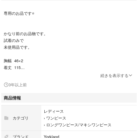
専用のお品です⭐
かなり前のお品物です。
試着のみで
未使用品です。
胸幅 46×2
着丈 115
(誤差あるかもしれません)
続きを表示する
3年以上前
秋冬物
ベルトがありましたが
商品情報
裏が合成皮革でしたので
傷 剥がれがありましたので
レディース
処分しました。
カテゴリ
›
ワンピース
ベルト無しになります。
›
ロングワンピース/マキシワンピース
後ろファスナーです。
裏地付き。
ブランド
Yorkland