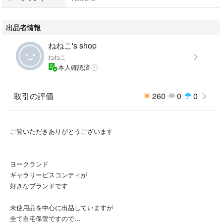
長期自宅保管品ですので
出品者情報
ご理解いただけるかたの
購入をおねがいします。
ねねこ's shop
タグはなしです。
ねねこ
共布あり。
本人確認済
取引の評価
260
0
0
ご覧いただきありがとうございます
ヨークランド
ギャラリービスコンティが
好きなブランドです
未使用品を中心に出品していますが
全て自宅保管ですので