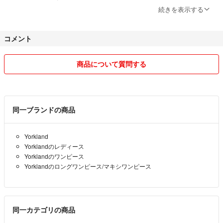
了承していただける方の購入を
続きを表示する
お願します
タグは取って保管していましたので
コメント
ほとんどのお品物は
タグなしです
商品について質問する
発送は
郵便局からですので平日になります
多忙な時期もありますので
同一ブランドの商品
コメントのお返事が遅くなる事も
あります••••が
Yorkland
発送は早めにと
Yorklandのレディース
心がけています
Yorklandのワンピース
Yorklandのロングワンピース/マキシワンピース
お取り引きが終了したコメント
時間が経過したコメントは
消去しています
交換 返品はしていませんので
同一カテゴリの商品
購入前に質問をお願いします